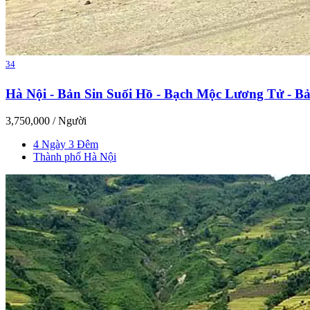
34
Hà Nội - Bản Sin Suối Hồ - Bạch Mộc Lương Tử - Bả
3,750,000
/ Người
4 Ngày 3 Đêm
Thành phố Hà Nội