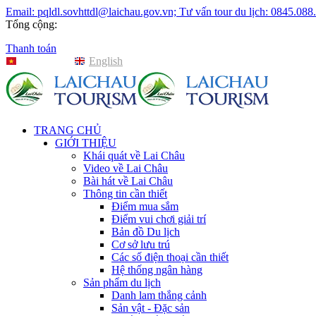
Email: pqldl.sovhttdl@laichau.gov.vn; Tư vấn tour du lịch: 0845.088
Tổng cộng:
Thanh toán
Tiếng Việt
English
TRANG CHỦ
GIỚI THIỆU
Khái quát về Lai Châu
Video về Lai Châu
Bài hát về Lai Châu
Thông tin cần thiết
Điểm mua sắm
Điểm vui chơi giải trí
Bản đồ Du lịch
Cơ sở lưu trú
Các số điện thoại cần thiết
Hệ thống ngân hàng
Sản phẩm du lịch
Danh lam thắng cảnh
Sản vật - Đặc sản