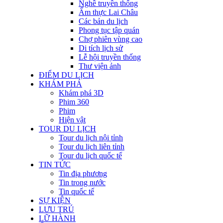
Nghề truyền thống
Ẩm thực Lai Châu
Các bản du lịch
Phong tục tập quán
Chợ phiên vùng cao
Di tích lịch sử
Lễ hội truyền thống
Thư viện ảnh
ĐIỂM DU LỊCH
KHÁM PHÁ
Khám phá 3D
Phim 360
Phim
Hiện vật
TOUR DU LỊCH
Tour du lịch nội tỉnh
Tour du lịch liên tỉnh
Tour du lịch quốc tế
TIN TỨC
Tin địa phương
Tin trong nước
Tin quốc tế
SỰ KIỆN
LƯU TRÚ
LỮ HÀNH