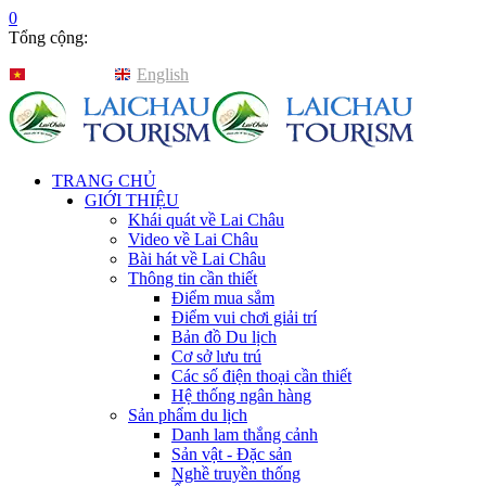
0
Tổng cộng:
Tiếng Việt
English
TRANG CHỦ
GIỚI THIỆU
Khái quát về Lai Châu
Video về Lai Châu
Bài hát về Lai Châu
Thông tin cần thiết
Điểm mua sắm
Điểm vui chơi giải trí
Bản đồ Du lịch
Cơ sở lưu trú
Các số điện thoại cần thiết
Hệ thống ngân hàng
Sản phẩm du lịch
Danh lam thắng cảnh
Sản vật - Đặc sản
Nghề truyền thống