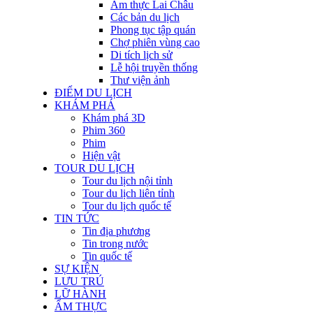
Ẩm thực Lai Châu
Các bản du lịch
Phong tục tập quán
Chợ phiên vùng cao
Di tích lịch sử
Lễ hội truyền thống
Thư viện ảnh
ĐIỂM DU LỊCH
KHÁM PHÁ
Khám phá 3D
Phim 360
Phim
Hiện vật
TOUR DU LỊCH
Tour du lịch nội tỉnh
Tour du lịch liên tỉnh
Tour du lịch quốc tế
TIN TỨC
Tin địa phương
Tin trong nước
Tin quốc tế
SỰ KIỆN
LƯU TRÚ
LỮ HÀNH
ẨM THỰC