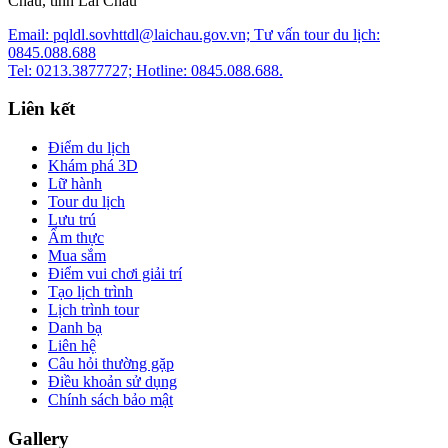
Châu, tỉnh Lai Châu
Email: pqldl.sovhttdl@laichau.gov.vn; Tư vấn tour du lịch:
0845.088.688
Tel: 0213.3877727; Hotline: 0845.088.688.
Liên kết
Điểm du lịch
Khám phá 3D
Lữ hành
Tour du lịch
Lưu trú
Ẩm thực
Mua sắm
Điểm vui chơi giải trí
Tạo lịch trình
Lịch trình tour
Danh bạ
Liên hệ
Câu hỏi thường gặp
Điều khoản sử dụng
Chính sách bảo mật
Gallery