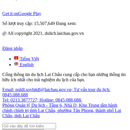
Get it on
Google Play
Số lượt truy cập:
15,507,649
Đang xem:
@ All copyright 2021, dulich.laichau.gov.vn
Đăng nhập
Tiếng Việt
English
Cổng thông tin du lịch Lai Châu cung cấp cho bạn những thông tin
hữu ích nhất cho trải nghiệm du lịch của bạn.
Email: pqldl.sovhttdl@laichau.gov.vn; Tư vấn tour du lịch:
0845.088.688
Tel: 0213.3877727; Hotline: 0845.088.688.
Phòng Quản lý Du lịch - Tầng 6, Nhà D, Khu Trung tâm hành
chính chính trị tỉnh Lai Châu, phường Tân Phong, thành phố Lai
Châu, tỉnh Lai Châu