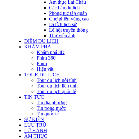
Ẩm thực Lai Châu
Các bản du lịch
Phong tục tập quán
Chợ phiên vùng cao
Di tích lịch sử
Lễ hội truyền thống
Thư viện ảnh
ĐIỂM DU LỊCH
KHÁM PHÁ
Khám phá 3D
Phim 360
Phim
Hiện vật
TOUR DU LỊCH
Tour du lịch nội tỉnh
Tour du lịch liên tỉnh
Tour du lịch quốc tế
TIN TỨC
Tin địa phương
Tin trong nước
Tin quốc tế
SỰ KIỆN
LƯU TRÚ
LỮ HÀNH
ẨM THỰC