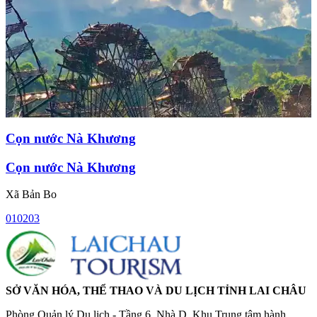
Cọn nước Nà Khương
Cọn nước Nà Khương
Xã Bản Bo
01
02
03
SỞ VĂN HÓA, THỂ THAO VÀ DU LỊCH TỈNH LAI CHÂU
Phòng Quản lý Du lịch - Tầng 6, Nhà D, Khu Trung tâm hành