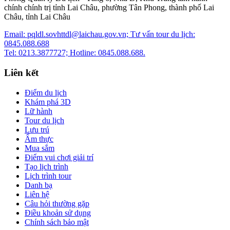
chính chính trị tỉnh Lai Châu, phường Tân Phong, thành phố Lai
Châu, tỉnh Lai Châu
Email: pqldl.sovhttdl@laichau.gov.vn; Tư vấn tour du lịch:
0845.088.688
Tel: 0213.3877727; Hotline: 0845.088.688.
Liên kết
Điểm du lịch
Khám phá 3D
Lữ hành
Tour du lịch
Lưu trú
Ẩm thực
Mua sắm
Điểm vui chơi giải trí
Tạo lịch trình
Lịch trình tour
Danh bạ
Liên hệ
Câu hỏi thường gặp
Điều khoản sử dụng
Chính sách bảo mật