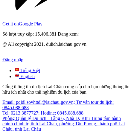
Get it on
Google Play
Số lượt truy cập:
15,406,381
Đang xem:
@ All copyright 2021, dulich.laichau.gov.vn
Đăng nhập
Tiếng Việt
English
Cổng thông tin du lịch Lai Châu cung cấp cho bạn những thông tin
hữu ích nhất cho trải nghiệm du lịch của bạn.
Email: pqldl.sovhttdl@laichau.gov.vn; Tư vấn tour du lịch:
0845.088.688
Tel: 0213.3877727; Hotline: 0845.088.688.
Phòng Quản lý Du lịch - Tầng 6, Nhà D, Khu Trung tâm hành
chính chính trị tỉnh Lai Châu, phường Tân Phong, thành phố Lai
Châu, tỉnh Lai Châu