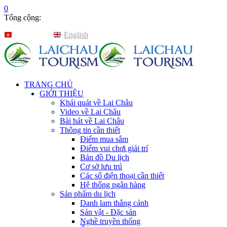
0
Tổng cộng:
Tiếng Việt
English
TRANG CHỦ
GIỚI THIỆU
Khái quát về Lai Châu
Video về Lai Châu
Bài hát về Lai Châu
Thông tin cần thiết
Điểm mua sắm
Điểm vui chơi giải trí
Bản đồ Du lịch
Cơ sở lưu trú
Các số điện thoại cần thiết
Hệ thống ngân hàng
Sản phẩm du lịch
Danh lam thắng cảnh
Sản vật - Đặc sản
Nghề truyền thống