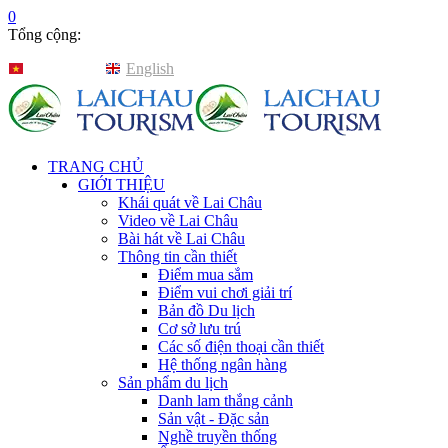
0
Tổng cộng:
Tiếng Việt
English
TRANG CHỦ
GIỚI THIỆU
Khái quát về Lai Châu
Video về Lai Châu
Bài hát về Lai Châu
Thông tin cần thiết
Điểm mua sắm
Điểm vui chơi giải trí
Bản đồ Du lịch
Cơ sở lưu trú
Các số điện thoại cần thiết
Hệ thống ngân hàng
Sản phẩm du lịch
Danh lam thắng cảnh
Sản vật - Đặc sản
Nghề truyền thống