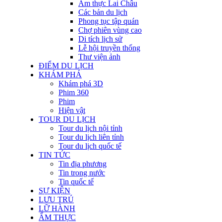
Ẩm thực Lai Châu
Các bản du lịch
Phong tục tập quán
Chợ phiên vùng cao
Di tích lịch sử
Lễ hội truyền thống
Thư viện ảnh
ĐIỂM DU LỊCH
KHÁM PHÁ
Khám phá 3D
Phim 360
Phim
Hiện vật
TOUR DU LỊCH
Tour du lịch nội tỉnh
Tour du lịch liên tỉnh
Tour du lịch quốc tế
TIN TỨC
Tin địa phương
Tin trong nước
Tin quốc tế
SỰ KIỆN
LƯU TRÚ
LỮ HÀNH
ẨM THỰC