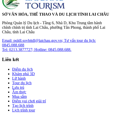
SỞ VĂN HÓA, THỂ THAO VÀ DU LỊCH TỈNH LAI CHÂU
Phòng Quản lý Du lịch - Tầng 6, Nhà D, Khu Trung tâm hành
chính chính trị tỉnh Lai Châu, phường Tân Phong, thành phố Lai
Châu, tỉnh Lai Châu
Email: pqldl.sovhttdl@laichau.gov.vn; Tư vấn tour du lịch:
0845.088.688
Tel: 0213.3877727; Hotline: 0845.088.688.
Liên kết
Điểm du lịch
Khám phá 3D
Lữ hành
Tour du lịch
Lưu trú
Ẩm thực
Mua sắm
Điểm vui chơi giải trí
Tạo lịch trình
Lịch trình tour