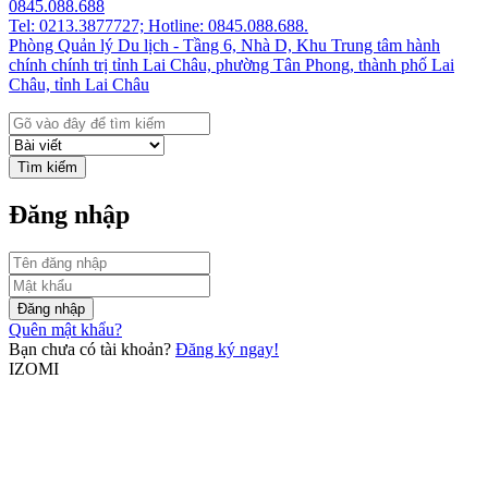
0845.088.688
Tel: 0213.3877727; Hotline: 0845.088.688.
Phòng Quản lý Du lịch - Tầng 6, Nhà D, Khu Trung tâm hành
chính chính trị tỉnh Lai Châu, phường Tân Phong, thành phố Lai
Châu, tỉnh Lai Châu
Tìm kiếm
Đăng nhập
Đăng nhập
Quên mật khẩu?
Bạn chưa có tài khoản?
Đăng ký ngay!
IZOMI