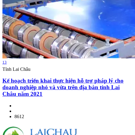
13
Tỉnh Lai Châu
Kế hoạch triển khai thực hiện hỗ trợ pháp lý cho
doanh nghiệp nhỏ và vừa trên địa bàn tỉnh Lai
Châu năm 2021
8612