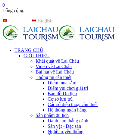
0
Tổng cộng:
Tiếng Việt
English
TRANG CHỦ
GIỚI THIỆU
Khái quát về Lai Châu
Video về Lai Châu
Bài hát về Lai Châu
Thông tin cần thiết
Điểm mua sắm
Điểm vui chơi giải trí
Bản đồ Du lịch
Cơ sở lưu trú
Các số điện thoại cần thiết
Hệ thống ngân hàng
Sản phẩm du lịch
Danh lam thắng cảnh
Sản vật - Đặc sản
Nghề truyền thống