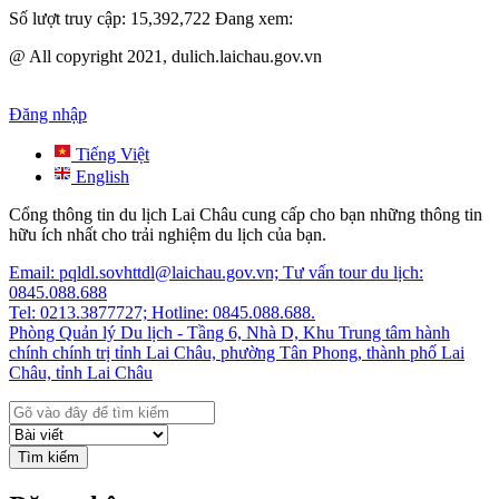
Số lượt truy cập:
15,392,722
Đang xem:
@ All copyright 2021, dulich.laichau.gov.vn
Đăng nhập
Tiếng Việt
English
Cổng thông tin du lịch Lai Châu cung cấp cho bạn những thông tin
hữu ích nhất cho trải nghiệm du lịch của bạn.
Email: pqldl.sovhttdl@laichau.gov.vn; Tư vấn tour du lịch:
0845.088.688
Tel: 0213.3877727; Hotline: 0845.088.688.
Phòng Quản lý Du lịch - Tầng 6, Nhà D, Khu Trung tâm hành
chính chính trị tỉnh Lai Châu, phường Tân Phong, thành phố Lai
Châu, tỉnh Lai Châu
Tìm kiếm