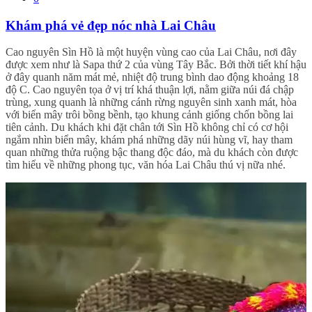
Khám phá vẻ đẹp nóc nhà Lai Châu
Cao nguyên Sìn Hồ là một huyện vùng cao của Lai Châu, nơi đây
được xem như là Sapa thứ 2 của vùng Tây Bắc. Bởi thời tiết khí hậu
ở đây quanh năm mát mẻ, nhiệt độ trung bình dao động khoảng 18
độ C. Cao nguyên tọa ở vị trí khá thuận lợi, nằm giữa núi đá chập
trùng, xung quanh là những cánh rừng nguyên sinh xanh mát, hòa
với biển mây trôi bồng bềnh, tạo khung cảnh giống chốn bồng lai
tiên cảnh. Du khách khi đặt chân tới Sìn Hồ không chỉ có cơ hội
ngắm nhìn biển mây, khám phá những dãy núi hùng vĩ, hay tham
quan những thửa ruộng bậc thang độc đáo, mà du khách còn được
tìm hiểu về những phong tục, văn hóa Lai Châu thú vị nữa nhé.