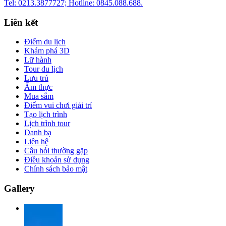
Tel: 0213.3877727; Hotline: 0845.088.688.
Liên kết
Điểm du lịch
Khám phá 3D
Lữ hành
Tour du lịch
Lưu trú
Ẩm thực
Mua sắm
Điểm vui chơi giải trí
Tạo lịch trình
Lịch trình tour
Danh bạ
Liên hệ
Câu hỏi thường gặp
Điều khoản sử dụng
Chính sách bảo mật
Gallery