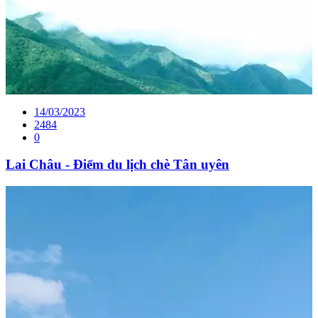
14/03/2023
2484
0
Lai Châu - Điểm du lịch chè Tân uyên