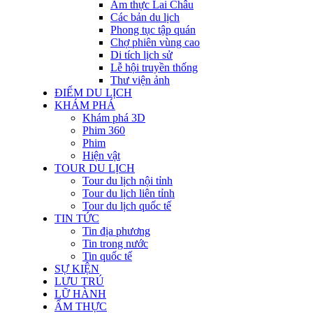
Ẩm thực Lai Châu
Các bản du lịch
Phong tục tập quán
Chợ phiên vùng cao
Di tích lịch sử
Lễ hội truyền thống
Thư viện ảnh
ĐIỂM DU LỊCH
KHÁM PHÁ
Khám phá 3D
Phim 360
Phim
Hiện vật
TOUR DU LỊCH
Tour du lịch nội tỉnh
Tour du lịch liên tỉnh
Tour du lịch quốc tế
TIN TỨC
Tin địa phương
Tin trong nước
Tin quốc tế
SỰ KIỆN
LƯU TRÚ
LỮ HÀNH
ẨM THỰC