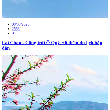
08/03/2023
2553
0
Lai Châu - Cổng trời Ô Quý Hồ điểm du lịch hấp
dẫn