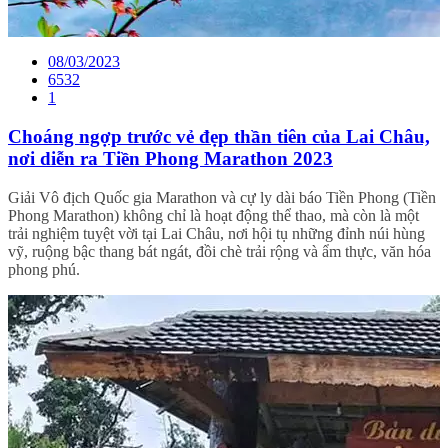
08/03/2023
6532
1
Choáng ngợp trước vẻ đẹp thần tiên của Lai Châu,
nơi diễn ra Tiền Phong Marathon 2023
Giải Vô địch Quốc gia Marathon và cự ly dài báo Tiền Phong (Tiền
Phong Marathon) không chỉ là hoạt động thể thao, mà còn là một
trải nghiệm tuyệt vời tại Lai Châu, nơi hội tụ những đỉnh núi hùng
vỹ, ruộng bậc thang bát ngát, đồi chè trải rộng và ẩm thực, văn hóa
phong phú.