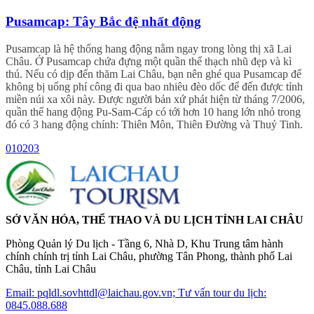
Pusamcap: Tây Bắc đệ nhất động
Pusamcap là hệ thống hang động nằm ngay trong lòng thị xã Lai
Châu. Ở Pusamcap chứa đựng một quần thể thạch nhũ đẹp và kì
thú. Nếu có dịp đến thăm Lai Châu, bạn nên ghé qua Pusamcap để
không bị uổng phí công đi qua bao nhiêu đèo dốc để đến được tỉnh
miền núi xa xôi này. Được người bản xứ phát hiện từ tháng 7/2006,
quần thể hang động Pu-Sam-Cáp có tới hơn 10 hang lớn nhỏ trong
đó có 3 hang động chính: Thiên Môn, Thiên Đường và Thuỷ Tinh.
01
02
03
SỞ VĂN HÓA, THỂ THAO VÀ DU LỊCH TỈNH LAI CHÂU
Phòng Quản lý Du lịch - Tầng 6, Nhà D, Khu Trung tâm hành
chính chính trị tỉnh Lai Châu, phường Tân Phong, thành phố Lai
Châu, tỉnh Lai Châu
Email: pqldl.sovhttdl@laichau.gov.vn; Tư vấn tour du lịch:
0845.088.688