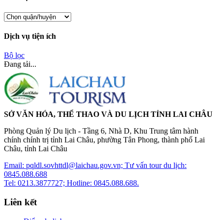
Dịch vụ tiện ích
Bộ lọc
Đang tải...
SỞ VĂN HÓA, THỂ THAO VÀ DU LỊCH TỈNH LAI CHÂU
Phòng Quản lý Du lịch - Tầng 6, Nhà D, Khu Trung tâm hành
chính chính trị tỉnh Lai Châu, phường Tân Phong, thành phố Lai
Châu, tỉnh Lai Châu
Email: pqldl.sovhttdl@laichau.gov.vn; Tư vấn tour du lịch:
0845.088.688
Tel: 0213.3877727; Hotline: 0845.088.688.
Liên kết