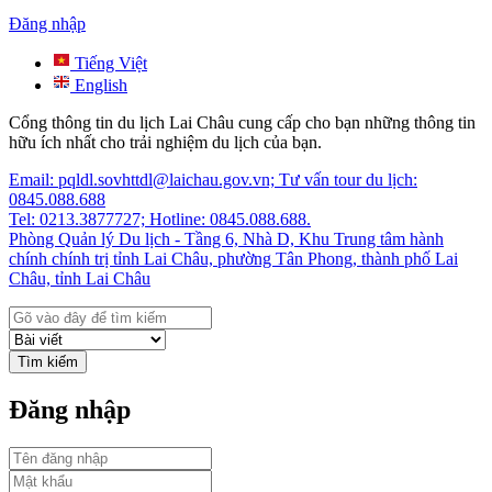
Đăng nhập
Tiếng Việt
English
Cổng thông tin du lịch Lai Châu cung cấp cho bạn những thông tin
hữu ích nhất cho trải nghiệm du lịch của bạn.
Email: pqldl.sovhttdl@laichau.gov.vn; Tư vấn tour du lịch:
0845.088.688
Tel: 0213.3877727; Hotline: 0845.088.688.
Phòng Quản lý Du lịch - Tầng 6, Nhà D, Khu Trung tâm hành
chính chính trị tỉnh Lai Châu, phường Tân Phong, thành phố Lai
Châu, tỉnh Lai Châu
Tìm kiếm
Đăng nhập