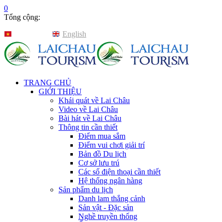
0
Tổng cộng:
Tiếng Việt
English
TRANG CHỦ
GIỚI THIỆU
Khái quát về Lai Châu
Video về Lai Châu
Bài hát về Lai Châu
Thông tin cần thiết
Điểm mua sắm
Điểm vui chơi giải trí
Bản đồ Du lịch
Cơ sở lưu trú
Các số điện thoại cần thiết
Hệ thống ngân hàng
Sản phẩm du lịch
Danh lam thắng cảnh
Sản vật - Đặc sản
Nghề truyền thống