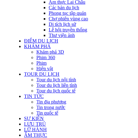
Ẩm thực Lai Châu
Các bản du lịch
Phong tục tập quán
Chợ phiên vùng cao
Di tích lịch sử
Lễ hội truyền thống
Thư viện ảnh
ĐIỂM DU LỊCH
KHÁM PHÁ
Khám phá 3D
Phim 360
Phim
Hiện vật
TOUR DU LỊCH
Tour du lịch nội tỉnh
Tour du lịch liên tỉnh
Tour du lịch quốc tế
TIN TỨC
Tin địa phương
Tin trong nước
Tin quốc tế
SỰ KIỆN
LƯU TRÚ
LỮ HÀNH
ẨM THỰC