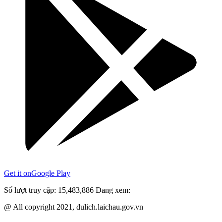
Get it on
Google Play
Số lượt truy cập:
15,483,886
Đang xem:
@ All copyright 2021, dulich.laichau.gov.vn