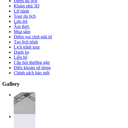
Điểm du lịch
Khám phá 3D
Lữ hành
Tour du lịch
Lưu trú
Ẩm thực
Mua sắm
Điểm vui chơi giải trí
Tạo lịch trình
Lịch trình tour
Danh bạ
Liên hệ
Câu hỏi thường gặp
Điều khoản sử dụng
Chính sách bảo mật
Gallery