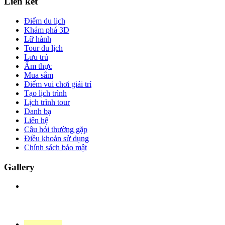
Liên kết
Điểm du lịch
Khám phá 3D
Lữ hành
Tour du lịch
Lưu trú
Ẩm thực
Mua sắm
Điểm vui chơi giải trí
Tạo lịch trình
Lịch trình tour
Danh bạ
Liên hệ
Câu hỏi thường gặp
Điều khoản sử dụng
Chính sách bảo mật
Gallery