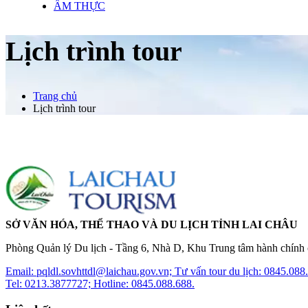
ẨM THỰC
Lịch trình tour
Trang chủ
Lịch trình tour
SỞ VĂN HÓA, THỂ THAO VÀ DU LỊCH TỈNH LAI CHÂU
Phòng Quản lý Du lịch - Tầng 6, Nhà D, Khu Trung tâm hành chính c
Email: pqldl.sovhttdl@laichau.gov.vn; Tư vấn tour du lịch: 0845.088
Tel: 0213.3877727; Hotline: 0845.088.688.