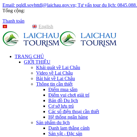
Email: pqldl.sovhttdl@laichau.gov.vn; Tư vấn tour du lịch: 0845.088
Tổng cộng:
Thanh toán
Tiếng Việt
English
TRANG CHỦ
GIỚI THIỆU
Khái quát về Lai Châu
Video về Lai Châu
Bài hát về Lai Châu
Thông tin cần thiết
Điểm mua sắm
Điểm vui chơi giải trí
Bản đồ Du lịch
Cơ sở lưu trú
Các số điện thoại cần thiết
Hệ thống ngân hàng
Sản phẩm du lịch
Danh lam thắng cảnh
Sản vật - Đặc sản