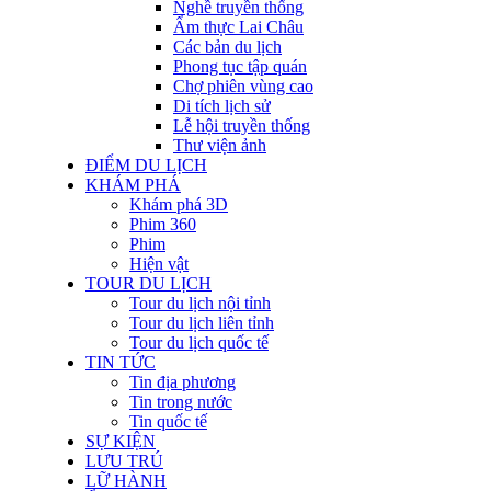
Nghề truyền thống
Ẩm thực Lai Châu
Các bản du lịch
Phong tục tập quán
Chợ phiên vùng cao
Di tích lịch sử
Lễ hội truyền thống
Thư viện ảnh
ĐIỂM DU LỊCH
KHÁM PHÁ
Khám phá 3D
Phim 360
Phim
Hiện vật
TOUR DU LỊCH
Tour du lịch nội tỉnh
Tour du lịch liên tỉnh
Tour du lịch quốc tế
TIN TỨC
Tin địa phương
Tin trong nước
Tin quốc tế
SỰ KIỆN
LƯU TRÚ
LỮ HÀNH