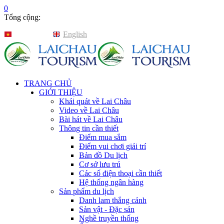
0
Tổng cộng:
Tiếng Việt
English
TRANG CHỦ
GIỚI THIỆU
Khái quát về Lai Châu
Video về Lai Châu
Bài hát về Lai Châu
Thông tin cần thiết
Điểm mua sắm
Điểm vui chơi giải trí
Bản đồ Du lịch
Cơ sở lưu trú
Các số điện thoại cần thiết
Hệ thống ngân hàng
Sản phẩm du lịch
Danh lam thắng cảnh
Sản vật - Đặc sản
Nghề truyền thống