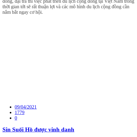
đông, đại trà thì việc phát triển du lịch cộng đồng tại Việt Nam trong
thời gian tới sẽ rất thuận lợi và các mô hình du lịch cộng đồng cần
nắm bắt ngay cơ hội.
09/04/2021
1779
0
Sin Suối Hồ được vinh danh