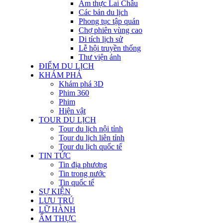
Ẩm thực Lai Châu
Các bản du lịch
Phong tục tập quán
Chợ phiên vùng cao
Di tích lịch sử
Lễ hội truyền thống
Thư viện ảnh
ĐIỂM DU LỊCH
KHÁM PHÁ
Khám phá 3D
Phim 360
Phim
Hiện vật
TOUR DU LỊCH
Tour du lịch nội tỉnh
Tour du lịch liên tỉnh
Tour du lịch quốc tế
TIN TỨC
Tin địa phương
Tin trong nước
Tin quốc tế
SỰ KIỆN
LƯU TRÚ
LỮ HÀNH
ẨM THỰC