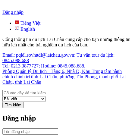
Đăng nhập
Tiếng Việt
English
Cổng thông tin du lịch Lai Châu cung cấp cho bạn những thông tin
hữu ích nhất cho trải nghiệm du lịch của bạn.
Email: pqldl.sovhttdl@laichau.gov.vn; Tư vấn tour du lịch:
0845.088.688
Tel: 0213.3877727; Hotline: 0845.088.688.
Phòng Quản lý Du lịch - Tầng 6, Nhà D, Khu Trung tâm hành
chính chính trị tỉnh Lai Châu, phường Tân Phong, thành phố Lai
Châu, tỉnh Lai Châu
Tìm kiếm
Đăng nhập