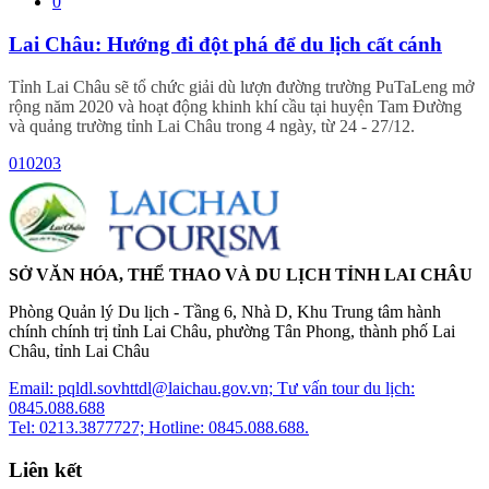
0
Lai Châu: Hướng đi đột phá để du lịch cất cánh
Tỉnh Lai Châu sẽ tổ chức giải dù lượn đường trường PuTaLeng mở
rộng năm 2020 và hoạt động khinh khí cầu tại huyện Tam Đường
và quảng trường tỉnh Lai Châu trong 4 ngày, từ 24 - 27/12.
01
02
03
SỞ VĂN HÓA, THỂ THAO VÀ DU LỊCH TỈNH LAI CHÂU
Phòng Quản lý Du lịch - Tầng 6, Nhà D, Khu Trung tâm hành
chính chính trị tỉnh Lai Châu, phường Tân Phong, thành phố Lai
Châu, tỉnh Lai Châu
Email: pqldl.sovhttdl@laichau.gov.vn; Tư vấn tour du lịch:
0845.088.688
Tel: 0213.3877727; Hotline: 0845.088.688.
Liên kết