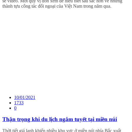
sẽ video. Mời quý vị đón xem để hiểu biết sâu sắc hơn về những
thành tựu công tác đối ngoại của Việt Nam trong năm qua.
10/01/2021
1733
0
Thận trọng khi du lịch ngắm tuyết tại miền núi
Thời tiết giá lạnh khiến nhiều khu vực ở miền núi phía Bắc xuất