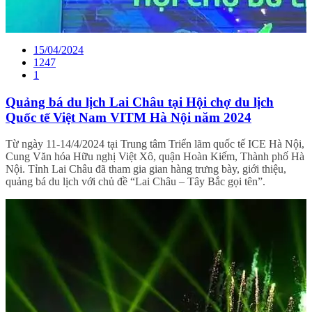
15/04/2024
1247
1
Quảng bá du lịch Lai Châu tại Hội chợ du lịch
Quốc tế Việt Nam VITM Hà Nội năm 2024
Từ ngày 11-14/4/2024 tại Trung tâm Triển lãm quốc tế ICE Hà Nội,
Cung Văn hóa Hữu nghị Việt Xô, quận Hoàn Kiếm, Thành phố Hà
Nội. Tỉnh Lai Châu đã tham gia gian hàng trưng bày, giới thiệu,
quảng bá du lịch với chủ đề “Lai Châu – Tây Bắc gọi tên”.