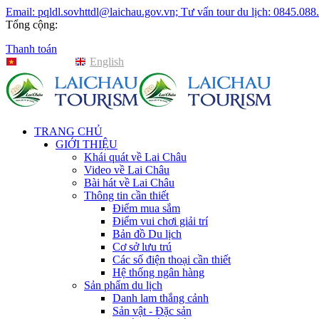
Email: pqldl.sovhttdl@laichau.gov.vn; Tư vấn tour du lịch: 0845.088
Tổng cộng:
Thanh toán
Tiếng Việt
English
TRANG CHỦ
GIỚI THIỆU
Khái quát về Lai Châu
Video về Lai Châu
Bài hát về Lai Châu
Thông tin cần thiết
Điểm mua sắm
Điểm vui chơi giải trí
Bản đồ Du lịch
Cơ sở lưu trú
Các số điện thoại cần thiết
Hệ thống ngân hàng
Sản phẩm du lịch
Danh lam thắng cảnh
Sản vật - Đặc sản