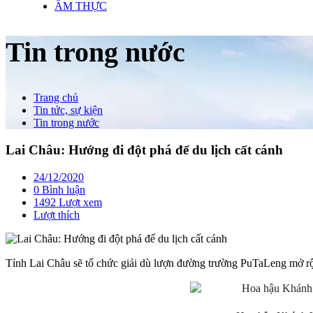
ẨM THỰC
Tin trong nước
Trang chủ
Tin tức, sự kiện
Tin trong nước
Lai Châu: Hướng đi đột phá để du lịch cất cánh
24/12/2020
0 Bình luận
1492 Lượt xem
Lượt thích
Tỉnh Lai Châu sẽ tổ chức giải dù lượn đường trường PuTaLeng mở rộ