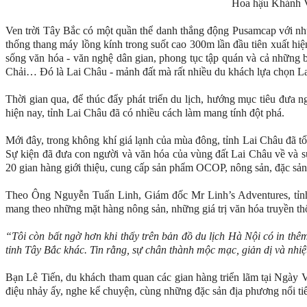
Hoa hậu Khánh V
Ven trời Tây Bắc có một quần thể danh thắng động Pusamcap với nhữ
thống thang máy lồng kính trong suốt cao 300m lần đầu tiên xuất hiệ
sống văn hóa - văn nghệ dân gian, phong tục tập quán và cả những 
Chải… Đó là Lai Châu - mảnh đất mà rất nhiều du khách lựa chọn L
Thời gian qua, để thúc đẩy phát triển du lịch, hướng mục tiêu đưa ng
hiện nay, tỉnh Lai Châu đã có nhiều cách làm mang tính đột phá.
Mới đây, trong không khí giá lạnh của mùa đông, tỉnh Lai Châu đã 
Sự kiện đã đưa con người và văn hóa của vùng đất Lai Châu về và s
20 gian hàng giới thiệu, cung cấp sản phẩm OCOP, nông sản, đặc sản
Theo Ông Nguyễn Tuấn Linh, Giám đốc Mr Linh’s Adventures, tỉnh L
mang theo những mặt hàng nông sản, những giá trị văn hóa truyền th
“Tôi còn bất ngờ hơn khi thấy trên bản đồ du lịch Hà Nội có in thêm
tỉnh Tây Bắc khác. Tin rằng, sự chân thành mộc mạc, giản dị và nhi
Bạn Lê Tiến, du khách tham quan các gian hàng triển lãm tại Ngày V
điệu nhảy ấy, nghe kể chuyện, cùng những đặc sản địa phương nổi ti