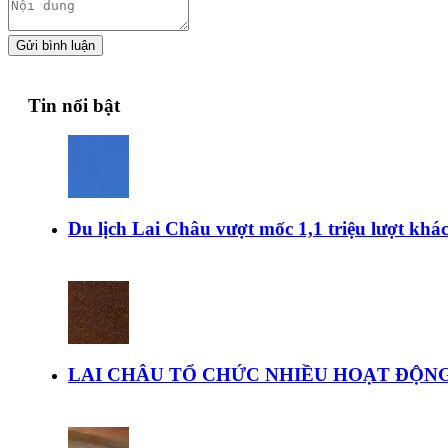
Gửi bình luận
Tin nổi bật
Du lịch Lai Châu vượt mốc 1,1 triệu lượt kh
LAI CHÂU TỔ CHỨC NHIỀU HOẠT ĐỘNG