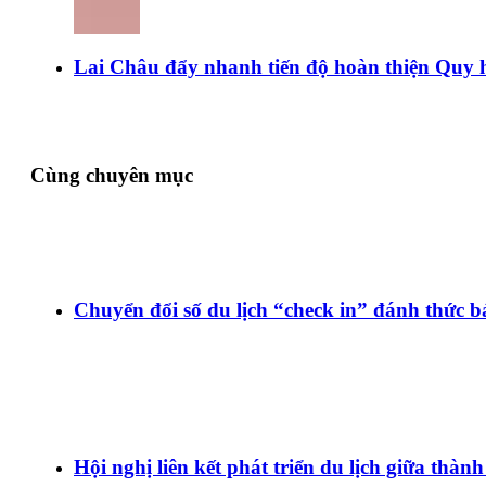
Lai Châu đẩy nhanh tiến độ hoàn thiện Quy 
Cùng chuyên mục
Chuyển đổi số du lịch “check in” đánh thức 
Hội nghị liên kết phát triển du lịch giữa th