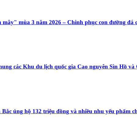
ên mây" mùa 3 năm 2026 – Chinh phục con đường đá c
hung các Khu du lịch quốc gia Cao nguyên Sìn Hồ v
ía Bắc ủng hộ 132 triệu đồng và nhiều nhu yếu phẩm