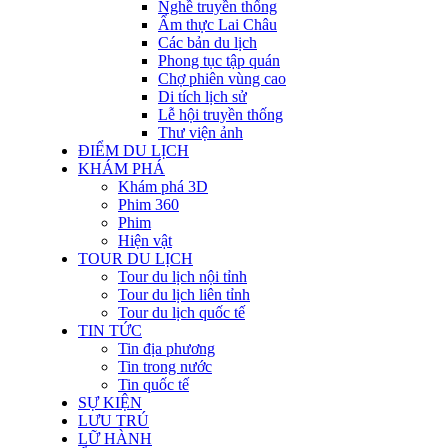
Nghề truyền thống
Ẩm thực Lai Châu
Các bản du lịch
Phong tục tập quán
Chợ phiên vùng cao
Di tích lịch sử
Lễ hội truyền thống
Thư viện ảnh
ĐIỂM DU LỊCH
KHÁM PHÁ
Khám phá 3D
Phim 360
Phim
Hiện vật
TOUR DU LỊCH
Tour du lịch nội tỉnh
Tour du lịch liên tỉnh
Tour du lịch quốc tế
TIN TỨC
Tin địa phương
Tin trong nước
Tin quốc tế
SỰ KIỆN
LƯU TRÚ
LỮ HÀNH