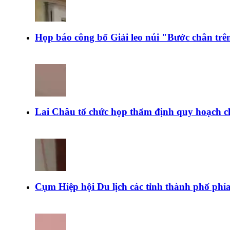
Họp báo công bố Giải leo núi "Bước chân tr
Lai Châu tổ chức họp thẩm định quy hoạch c
Cụm Hiệp hội Du lịch các tỉnh thành phố ph