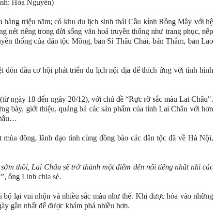
Ảnh: Hòa Nguyễn)
 hàng triệu năm; có khu du lịch sinh thái Cầu kính Rồng Mây với hệ
ng nét riêng trong đời sống văn hoá truyền thống như trang phục, nếp
truyền thống của dân tộc Mông, bản Sì Thâu Chải, bản Thẳm, bản Lao
 đón đầu cơ hội phát triển du lịch nội địa để thích ứng với tình hình
(từ ngày 18 đến ngày 20/12), với chủ đề “Rực rỡ sắc màu Lai Châu".
g bày, giới thiệu, quảng bá các sản phẩm của tỉnh Lai Châu với hơn
 Châu…
t mùa đông, lãnh đạo tỉnh cùng đồng bào các dân tộc đã về Hà Nội,
 sớm thôi, Lai Châu sẽ trở thành một điểm đến nổi tiếng nhất nhì các
t”
, ông Linh chia sẻ.
đi bộ lại vui nhộn và nhiều sắc màu như thế. Khi được hòa vào những
ngày gần nhất để được khám phá nhiều hơn.