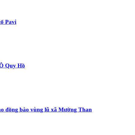
ổ Pavi
à Ô Quy Hồ
 cho đồng bào vùng lũ xã Mường Than