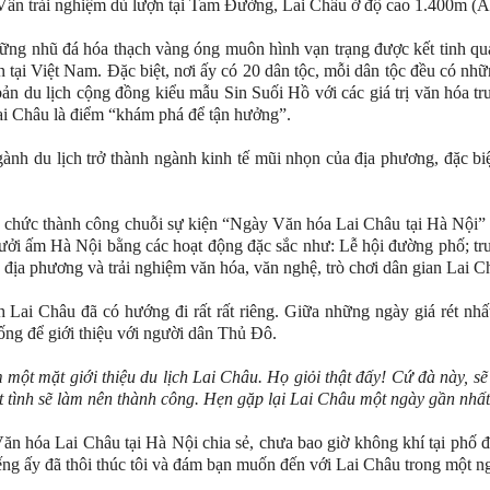
ân trải nghiệm dù lượn tại Tam Đường, Lai Châu ở độ cao 1.400m (
ng nhũ đá hóa thạch vàng óng muôn hình vạn trạng được kết tinh qua
n tại Việt Nam. Đặc biệt, nơi ấy có 20 dân tộc, mỗi dân tộc đều có nhữ
bản du lịch cộng đồng kiểu mẫu Sin Suối Hồ với các giá trị văn hóa 
ai Châu là điểm “khám phá để tận hưởng”.
ành du lịch trở thành ngành kinh tế mũi nhọn của địa phương, đặc biệt
tổ chức thành công chuỗi sự kiện “Ngày Văn hóa Lai Châu tại Hà Nội” 
ưởi ấm Hà Nội bằng các hoạt động đặc sắc như: Lễ hội đường phố; trưn
 địa phương và trải nghiệm văn hóa, văn nghệ, trò chơi dân gian Lai
ai Châu đã có hướng đi rất rất riêng. Giữa những ngày giá rét nhấ
ống để giới thiệu với người dân Thủ Đô.
 một mặt giới thiệu du lịch Lai Châu. Họ giỏi thật đấy! Cứ đà này, sẽ
ệt tình sẽ làm nên thành công. Hẹn gặp lại Lai Châu một ngày gần nhấ
ăn hóa Lai Châu tại Hà Nội chia sẻ, chưa bao giờ không khí tại phố 
ếng ấy đã thôi thúc tôi và đám bạn muốn đến với Lai Châu trong một 