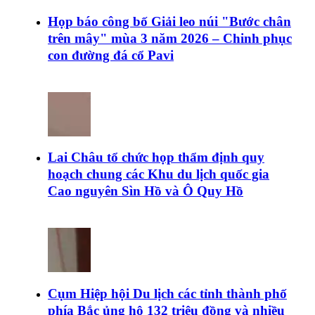
Họp báo công bố Giải leo núi "Bước chân
trên mây" mùa 3 năm 2026 – Chinh phục
con đường đá cổ Pavi
Lai Châu tổ chức họp thẩm định quy
hoạch chung các Khu du lịch quốc gia
Cao nguyên Sìn Hồ và Ô Quy Hồ
Cụm Hiệp hội Du lịch các tỉnh thành phố
phía Bắc ủng hộ 132 triệu đồng và nhiều