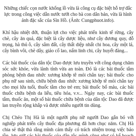
Những chiếc cọn nước khổng lồ vừa là công cụ đặc biệt hỗ trợ đắc
lực trong công việc dẫn nước tưới cho bà con dân bản, vừa là hình
ảnh đặc sắc của Sìn Hồ. (Ảnh: Cungphuot.info).
Khí hậu nhiệt đới, thuận lợi cho việc phát triển kinh tế rừng, cây
chè, cây ăn quả, đặc biệt là cây dược liệu, như cây đương quy, đỗ
trọng, hà thủ ô, cây sâm đất, cây thất diệp nhất chi hoa, cây một lá,
cây bình vôi, chè dây, giảo cổ lao, nấm linh chi, cây huyết đàng...
Các bài thuốc của dân tộc Dao được lưu truyền với công dụng chăm
sóc sức khỏe, vừa lành tính vừa an toàn. Đó là các bài thuốc tắm
phòng bệnh đau nhức xương khớp tê mỏi chân tay; bài thuốc cho
phụ nữ sau sinh, chữa bệnh đau nhức xương khớp tê mỏi chân tay
cho mọi lứa tuổi, thuốc tắm cho trẻ em; bài thuốc bổ máu, các bài
thuốc chữa bệnh da liễu, tiêu hóa, v.v... Ngày nay, các bài thuốc
tắm, thuốc ăn, một số bài thuốc chữa bệnh của dân tộc Dao đã được
lan truyền rộng khắp và được nhiều người tin dùng.
Chị Chẻo Thị Hà là một người phụ nữ người Dao gắn bó với
nghiệp phát triển cây thuốc địa phương đã hơn chục năm. Chị Hà
chia sẻ thật thà rằng mình cảm thấy có trách nhiệm trong việc bảo
tồn, lưu giữ các bài thuốc của dân tộc mình cũng như có kế hoạch