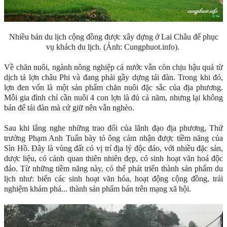
Nhiều bản du lịch cộng đồng được xây dựng ở Lai Châu để phục
vụ khách du lịch. (Ảnh: Cungphuot.info).
Về chăn nuôi, ngành nông nghiệp cả nước vẫn còn chịu hậu quả từ
dịch tả lợn châu Phi và đang phải gầy dựng tái đàn. Trong khi đó,
lợn đen vốn là một sản phẩm chăn nuôi đặc sắc của địa phương.
Mỗi gia đình chỉ cần nuôi 4 con lợn là đủ cả năm, nhưng lại không
bán để tái đàn mà cứ giữ nên vẫn nghèo.
Sau khi lắng nghe những trao đổi của lãnh đạo địa phương, Thứ
trưởng Phạm Anh Tuấn bày tỏ ông cảm nhận được tiềm năng của
Sìn Hồ. Đây là vùng đất có vị trí địa lý độc đáo, với nhiều đặc sản,
dược liệu, có cảnh quan thiên nhiên đẹp, có sinh hoạt văn hoá độc
đáo. Từ những tiềm năng này, có thể phát triển thành sản phẩm du
lịch như: biến các sinh hoạt văn hóa, hoạt động cộng đồng, trải
nghiệm khám phá... thành sản phẩm bán trên mạng xã hội.