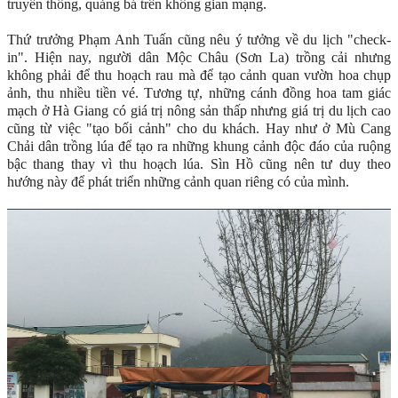
truyền thông, quảng bá trên không gian mạng.
Thứ trưởng Phạm Anh Tuấn cũng nêu ý tưởng về du lịch "check-
in". Hiện nay, người dân Mộc Châu (Sơn La) trồng cải nhưng
không phải để thu hoạch rau mà để tạo cảnh quan vườn hoa chụp
ảnh, thu nhiều tiền vé. Tương tự, những cánh đồng hoa tam giác
mạch ở Hà Giang có giá trị nông sản thấp nhưng giá trị du lịch cao
cũng từ việc "tạo bối cảnh" cho du khách. Hay như ở Mù Cang
Chải dân trồng lúa để tạo ra những khung cảnh độc đáo của ruộng
bậc thang thay vì thu hoạch lúa. Sìn Hồ cũng nên tư duy theo
hướng này để phát triển những cảnh quan riêng có của mình.