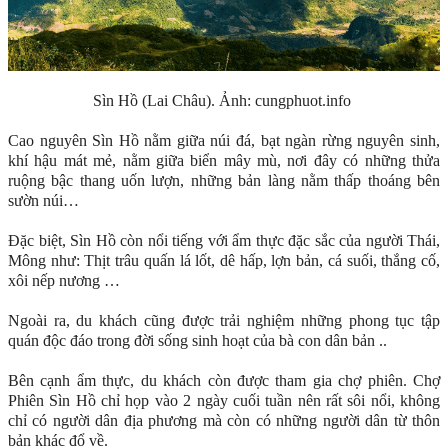
Sìn Hồ (Lai Châu). Ảnh: cungphuot.info
Cao nguyên Sìn Hồ nằm giữa núi đá, bạt ngàn rừng nguyên sinh,
khí hậu mát mẻ, nằm giữa biển mây mù, nơi đây có những thửa
ruộng bậc thang uốn lượn, những bản làng nằm thấp thoáng bên
sườn núi…
Đặc biệt, Sìn Hồ còn nổi tiếng với ẩm thực đặc sắc của người Thái,
Mông như: Thịt trâu quấn lá lốt, dê hấp, lợn bản, cá suối, thắng cố,
xôi nếp nương …
Ngoài ra, du khách cũng được trải nghiệm những phong tục tập
quán độc đáo trong đời sống sinh hoạt của bà con dân bản ..
Bên cạnh ẩm thực, du khách còn được tham gia chợ phiên. Chợ
Phiên Sìn Hồ chỉ họp vào 2 ngày cuối tuần nên rất sôi nổi, không
chỉ có người dân địa phương mà còn có những người dân từ thôn
bản khác đổ về.