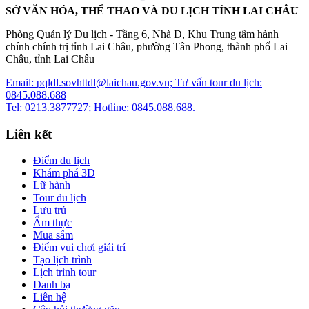
SỞ VĂN HÓA, THỂ THAO VÀ DU LỊCH TỈNH LAI CHÂU
Phòng Quản lý Du lịch - Tầng 6, Nhà D, Khu Trung tâm hành
chính chính trị tỉnh Lai Châu, phường Tân Phong, thành phố Lai
Châu, tỉnh Lai Châu
Email: pqldl.sovhttdl@laichau.gov.vn; Tư vấn tour du lịch:
0845.088.688
Tel: 0213.3877727; Hotline: 0845.088.688.
Liên kết
Điểm du lịch
Khám phá 3D
Lữ hành
Tour du lịch
Lưu trú
Ẩm thực
Mua sắm
Điểm vui chơi giải trí
Tạo lịch trình
Lịch trình tour
Danh bạ
Liên hệ