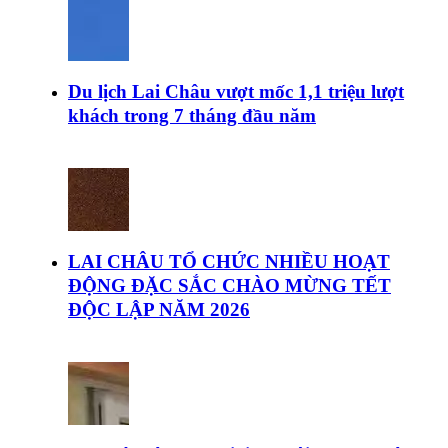
Du lịch Lai Châu vượt mốc 1,1 triệu lượt
khách trong 7 tháng đầu năm
LAI CHÂU TỔ CHỨC NHIỀU HOẠT
ĐỘNG ĐẶC SẮC CHÀO MỪNG TẾT
ĐỘC LẬP NĂM 2026