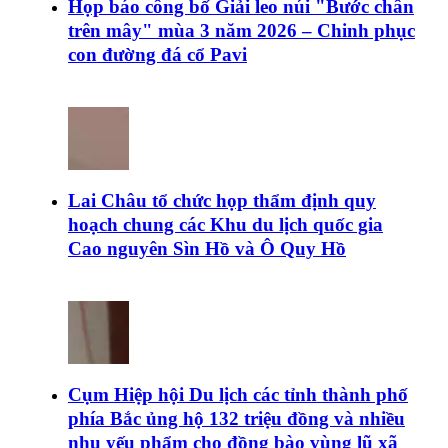
Họp báo công bố Giải leo núi "Bước chân
trên mây" mùa 3 năm 2026 – Chinh phục
con đường đá cổ Pavi
Lai Châu tổ chức họp thẩm định quy
hoạch chung các Khu du lịch quốc gia
Cao nguyên Sìn Hồ và Ô Quy Hồ
Cụm Hiệp hội Du lịch các tỉnh thành phố
phía Bắc ủng hộ 132 triệu đồng và nhiều
nhu yếu phẩm cho đồng bào vùng lũ xã