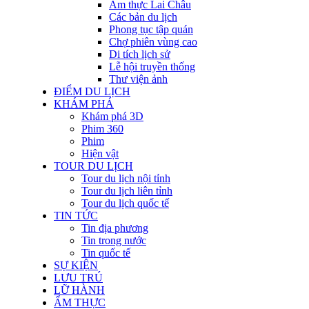
Ẩm thực Lai Châu
Các bản du lịch
Phong tục tập quán
Chợ phiên vùng cao
Di tích lịch sử
Lễ hội truyền thống
Thư viện ảnh
ĐIỂM DU LỊCH
KHÁM PHÁ
Khám phá 3D
Phim 360
Phim
Hiện vật
TOUR DU LỊCH
Tour du lịch nội tỉnh
Tour du lịch liên tỉnh
Tour du lịch quốc tế
TIN TỨC
Tin địa phương
Tin trong nước
Tin quốc tế
SỰ KIỆN
LƯU TRÚ
LỮ HÀNH
ẨM THỰC