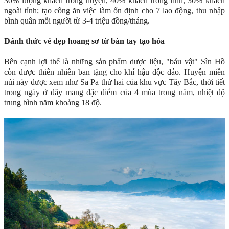
30% lượng khách trong huyện, 40% khách trong tỉnh, 30% khách
ngoài tỉnh; tạo công ăn việc làm ổn định cho 7 lao động, thu nhập
bình quân mỗi người từ 3-4 triệu đồng/tháng.
Đánh thức vẻ đẹp hoang sơ từ bàn tay tạo hóa
Bên cạnh lợi thế là những sản phẩm dược liệu, "báu vật" Sìn Hồ
còn được thiên nhiên ban tặng cho khí hậu độc đáo. Huyện miền
núi này được xem như Sa Pa thứ hai của khu vực Tây Bắc, thời tiết
trong ngày ở đây mang đặc điểm của 4 mùa trong năm, nhiệt độ
trung bình năm khoảng 18 độ.