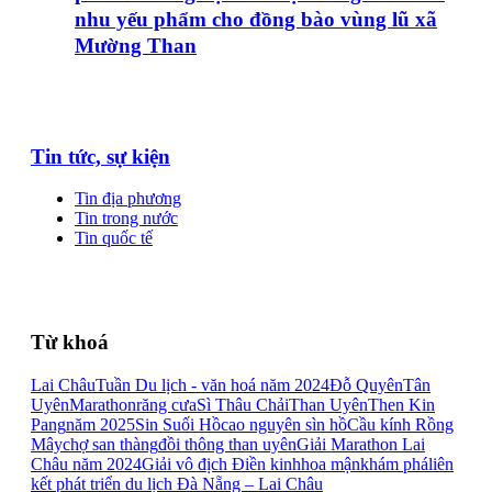
nhu yếu phẩm cho đồng bào vùng lũ xã
Mường Than
Tin tức, sự kiện
Tin địa phương
Tin trong nước
Tin quốc tế
Từ khoá
Lai Châu
Tuần Du lịch - văn hoá năm 2024
Đỗ Quyên
Tân
Uyên
Marathon
răng cưa
Sì Thâu Chải
Than Uyên
Then Kin
Pang
năm 2025
Sin Suối Hồ
cao nguyên sìn hồ
Cầu kính Rồng
Mây
chợ san thàng
đồi thông than uyên
Giải Marathon Lai
Châu năm 2024
Giải vô địch Điền kinh
hoa mận
khám phá
liên
kết phát triển du lịch Đà Nẵng – Lai Châu