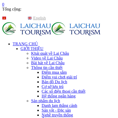
0
Tổng cộng:
Tiếng Việt
English
TRANG CHỦ
GIỚI THIỆU
Khái quát về Lai Châu
Video về Lai Châu
Bài hát về Lai Châu
Thông tin cần thiết
Điểm mua sắm
Điểm vui chơi giải trí
Bản đồ Du lịch
Cơ sở lưu trú
Các số điện thoại cần thiết
Hệ thống ngân hàng
Sản phẩm du lịch
Danh lam thắng cảnh
Sản vật - Đặc sản
Nghề truyền thống