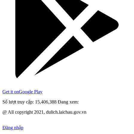
Get it on
Google Play
Số lượt truy cập:
15,406,388
Đang xem:
@ All copyright 2021, dulich.laichau.gov.vn
Đăng nhập