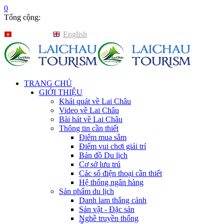
0
Tổng cộng:
Tiếng Việt
English
TRANG CHỦ
GIỚI THIỆU
Khái quát về Lai Châu
Video về Lai Châu
Bài hát về Lai Châu
Thông tin cần thiết
Điểm mua sắm
Điểm vui chơi giải trí
Bản đồ Du lịch
Cơ sở lưu trú
Các số điện thoại cần thiết
Hệ thống ngân hàng
Sản phẩm du lịch
Danh lam thắng cảnh
Sản vật - Đặc sản
Nghề truyền thống