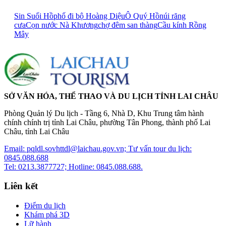
Sin Suối Hồ
phố đi bộ Hoàng Diệu
Ô Quý Hồ
núi răng
cưa
Cọn nước Nà Khương
chợ đêm san thàng
Cầu kính Rồng
Mây
SỞ VĂN HÓA, THỂ THAO VÀ DU LỊCH TỈNH LAI CHÂU
Phòng Quản lý Du lịch - Tầng 6, Nhà D, Khu Trung tâm hành
chính chính trị tỉnh Lai Châu, phường Tân Phong, thành phố Lai
Châu, tỉnh Lai Châu
Email: pqldl.sovhttdl@laichau.gov.vn; Tư vấn tour du lịch:
0845.088.688
Tel: 0213.3877727; Hotline: 0845.088.688.
Liên kết
Điểm du lịch
Khám phá 3D
Lữ hành