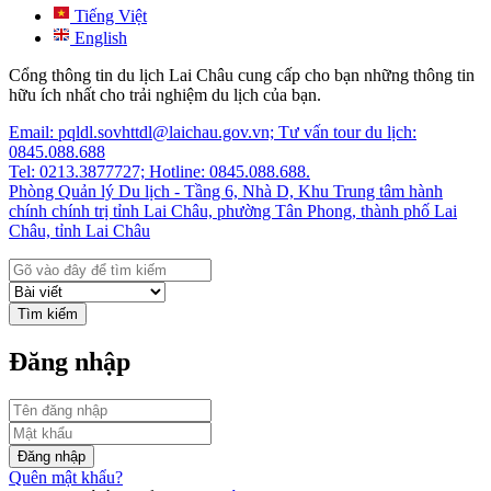
Tiếng Việt
English
Cổng thông tin du lịch Lai Châu cung cấp cho bạn những thông tin
hữu ích nhất cho trải nghiệm du lịch của bạn.
Email: pqldl.sovhttdl@laichau.gov.vn; Tư vấn tour du lịch:
0845.088.688
Tel: 0213.3877727; Hotline: 0845.088.688.
Phòng Quản lý Du lịch - Tầng 6, Nhà D, Khu Trung tâm hành
chính chính trị tỉnh Lai Châu, phường Tân Phong, thành phố Lai
Châu, tỉnh Lai Châu
Tìm kiếm
Đăng nhập
Đăng nhập
Quên mật khẩu?