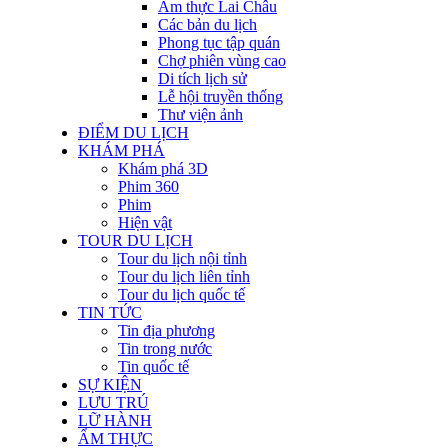
Ẩm thực Lai Châu
Các bản du lịch
Phong tục tập quán
Chợ phiên vùng cao
Di tích lịch sử
Lễ hội truyền thống
Thư viện ảnh
ĐIỂM DU LỊCH
KHÁM PHÁ
Khám phá 3D
Phim 360
Phim
Hiện vật
TOUR DU LỊCH
Tour du lịch nội tỉnh
Tour du lịch liên tỉnh
Tour du lịch quốc tế
TIN TỨC
Tin địa phương
Tin trong nước
Tin quốc tế
SỰ KIỆN
LƯU TRÚ
LỮ HÀNH
ẨM THỰC