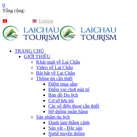
0
Tổng cộng:
Tiếng Việt
English
TRANG CHỦ
GIỚI THIỆU
Khái quát về Lai Châu
Video về Lai Châu
Bài hát về Lai Châu
Thông tin cần thiết
Điểm mua sắm
Điểm vui chơi giải trí
Bản đồ Du lịch
Cơ sở lưu trú
Các số điện thoại cần thiết
Hệ thống ngân hàng
Sản phẩm du lịch
Danh lam thắng cảnh
Sản vật - Đặc sản
Nghề truyền thống