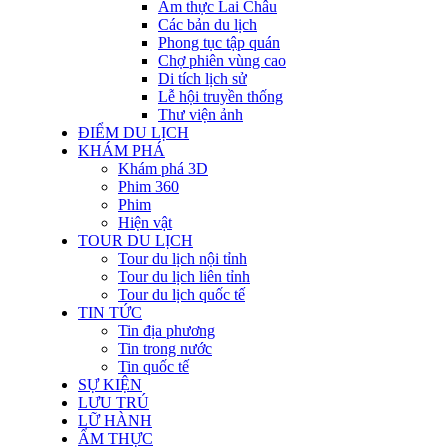
Ẩm thực Lai Châu
Các bản du lịch
Phong tục tập quán
Chợ phiên vùng cao
Di tích lịch sử
Lễ hội truyền thống
Thư viện ảnh
ĐIỂM DU LỊCH
KHÁM PHÁ
Khám phá 3D
Phim 360
Phim
Hiện vật
TOUR DU LỊCH
Tour du lịch nội tỉnh
Tour du lịch liên tỉnh
Tour du lịch quốc tế
TIN TỨC
Tin địa phương
Tin trong nước
Tin quốc tế
SỰ KIỆN
LƯU TRÚ
LỮ HÀNH
ẨM THỰC