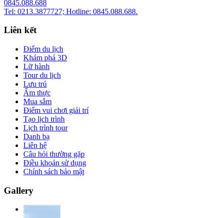
0845.088.688
Tel: 0213.3877727; Hotline: 0845.088.688.
Liên kết
Điểm du lịch
Khám phá 3D
Lữ hành
Tour du lịch
Lưu trú
Ẩm thực
Mua sắm
Điểm vui chơi giải trí
Tạo lịch trình
Lịch trình tour
Danh bạ
Liên hệ
Câu hỏi thường gặp
Điều khoản sử dụng
Chính sách bảo mật
Gallery