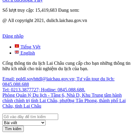
Số lượt truy cập:
15,419,683
Đang xem:
@ All copyright 2021, dulich.laichau.gov.vn
Đăng nhập
Tiếng Việt
English
Cổng thông tin du lịch Lai Châu cung cấp cho bạn những thông tin
hữu ích nhất cho trải nghiệm du lịch của bạn.
Email: pqldl.sovhttdl@laichau.gov.vn; Tư vấn tour du lịch:
0845.088.688
Tel: 0213.3877727; Hotline: 0845.088.688.
Phòng Quản lý Du lịch - Tầng 6, Nhà D, Khu Trung tâm hành
chính chính trị tỉnh Lai Châu, phường Tân Phong, thành phố Lai
Châu, tỉnh Lai Châu
Tìm kiếm