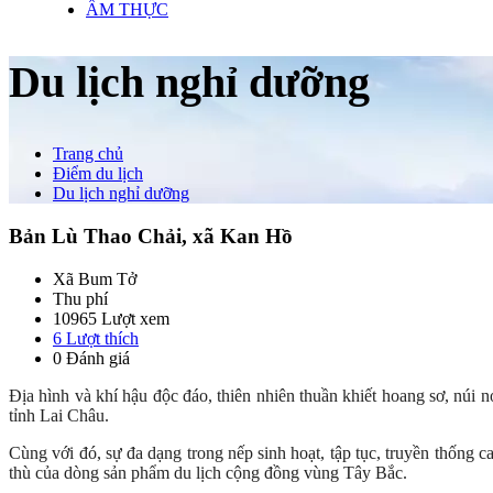
ẨM THỰC
Du lịch nghỉ dưỡng
Trang chủ
Điểm du lịch
Du lịch nghỉ dưỡng
Bản Lù Thao Chải, xã Kan Hồ
Xã Bum Tở
Thu phí
10965 Lượt xem
6
Lượt thích
0 Đánh giá
Địa hình và khí hậu độc đáo, thiên nhiên thuần khiết hoang sơ, nú
tỉnh Lai Châu.
Cùng với đó, sự đa dạng trong nếp sinh hoạt, tập tục, truyền thống ca
thù của dòng sản phẩm du lịch cộng đồng vùng Tây Bắc.