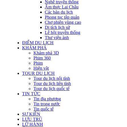
Nghề truyền thống
Ẩm thực Lai Châu
Các bản du lịch
Phong tục tập quán
Chợ phiên vùng cao
Di tích lịch sử
Lễ hội truyền thống
Thư viện ảnh
ĐIỂM DU LỊCH
KHÁM PHÁ
Khám phá 3D
Phim 360
Phim
Hiện vật
TOUR DU LỊCH
Tour du lịch nội tỉnh
Tour du lịch liên tỉnh
Tour du lịch quốc tế
TIN TỨC
Tin địa phương
Tin trong nước
Tin quốc tế
SỰ KIỆN
LƯU TRÚ
LỮ HÀNH