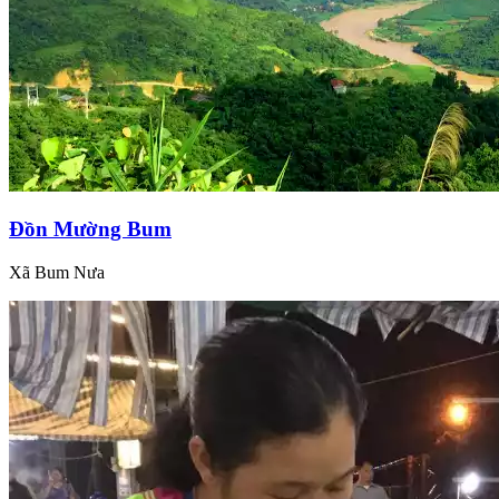
Đồn Mường Bum
Xã Bum Nưa