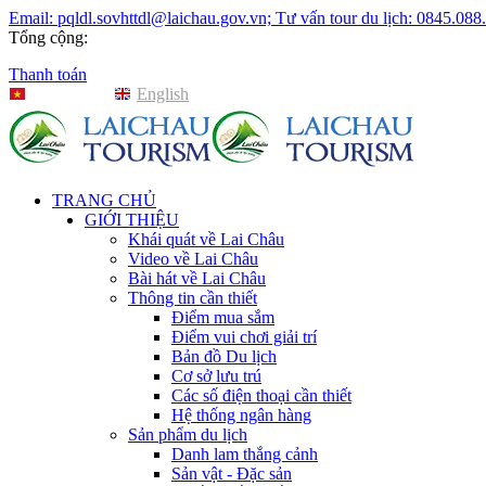
Email: pqldl.sovhttdl@laichau.gov.vn; Tư vấn tour du lịch: 0845.088
Tổng cộng:
Thanh toán
Tiếng Việt
English
TRANG CHỦ
GIỚI THIỆU
Khái quát về Lai Châu
Video về Lai Châu
Bài hát về Lai Châu
Thông tin cần thiết
Điểm mua sắm
Điểm vui chơi giải trí
Bản đồ Du lịch
Cơ sở lưu trú
Các số điện thoại cần thiết
Hệ thống ngân hàng
Sản phẩm du lịch
Danh lam thắng cảnh
Sản vật - Đặc sản