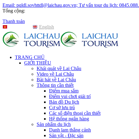
Email: pqldl.sovhttdl@laichau.gov.vn; Tư vấn tour du lịch: 0845.088
Tổng cộng:
Thanh toán
Tiếng Việt
English
TRANG CHỦ
GIỚI THIỆU
Khái quát về Lai Châu
Video về Lai Châu
Bài hát về Lai Châu
Thông tin cần thiết
Điểm mua sắm
Điểm vui chơi giải trí
Bản đồ Du lịch
Cơ sở lưu trú
Các số điện thoại cần thiết
Hệ thống ngân hàng
Sản phẩm du lịch
Danh lam thắng cảnh
Sản vật - Đặc sản