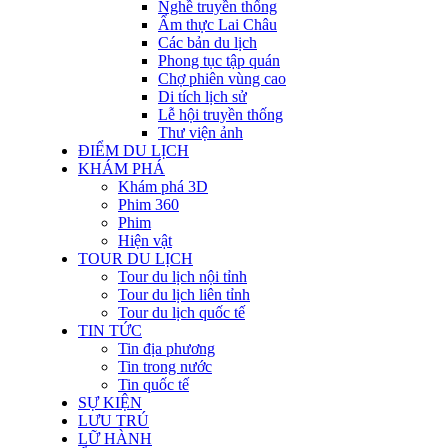
Nghề truyền thống
Ẩm thực Lai Châu
Các bản du lịch
Phong tục tập quán
Chợ phiên vùng cao
Di tích lịch sử
Lễ hội truyền thống
Thư viện ảnh
ĐIỂM DU LỊCH
KHÁM PHÁ
Khám phá 3D
Phim 360
Phim
Hiện vật
TOUR DU LỊCH
Tour du lịch nội tỉnh
Tour du lịch liên tỉnh
Tour du lịch quốc tế
TIN TỨC
Tin địa phương
Tin trong nước
Tin quốc tế
SỰ KIỆN
LƯU TRÚ
LỮ HÀNH