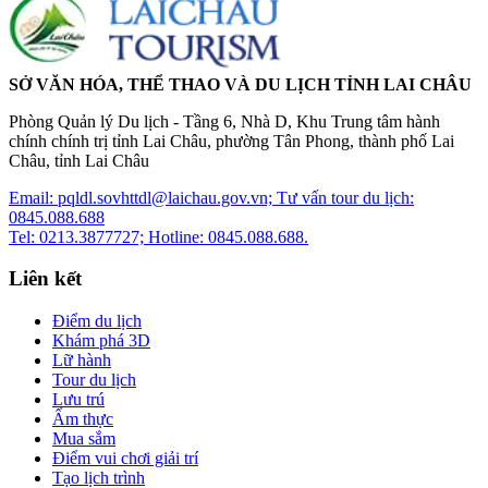
SỞ VĂN HÓA, THỂ THAO VÀ DU LỊCH TỈNH LAI CHÂU
Phòng Quản lý Du lịch - Tầng 6, Nhà D, Khu Trung tâm hành
chính chính trị tỉnh Lai Châu, phường Tân Phong, thành phố Lai
Châu, tỉnh Lai Châu
Email: pqldl.sovhttdl@laichau.gov.vn; Tư vấn tour du lịch:
0845.088.688
Tel: 0213.3877727; Hotline: 0845.088.688.
Liên kết
Điểm du lịch
Khám phá 3D
Lữ hành
Tour du lịch
Lưu trú
Ẩm thực
Mua sắm
Điểm vui chơi giải trí
Tạo lịch trình