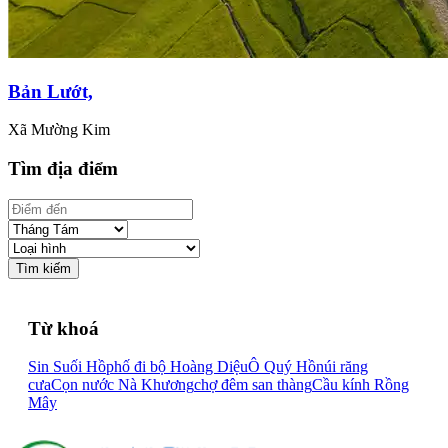
Bản Lướt,
Xã Mường Kim
Tìm địa điểm
Tìm kiếm
Từ khoá
Sin Suối Hồ
phố đi bộ Hoàng Diệu
Ô Quý Hồ
núi răng
cưa
Cọn nước Nà Khương
chợ đêm san thàng
Cầu kính Rồng
Mây