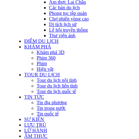
Ẩm thực Lai Châu
Các bản du lịch
Phong tục tập quán
Chợ phiên vùng cao
Di tích lịch sử
Lễ hội truyền thống
Thư viện ảnh
ĐIỂM DU LỊCH
KHÁM PHÁ
Khám phá 3D
Phim 360
Phim
Hiện vật
TOUR DU LỊCH
Tour du lịch nội tỉnh
Tour du lịch liên tỉnh
Tour du lịch quốc tế
TIN TỨC
Tin địa phương
Tin trong nước
Tin quốc tế
SỰ KIỆN
LƯU TRÚ
LỮ HÀNH
ẨM THỰC