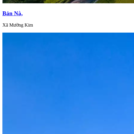
Bản Nà,
Xã Mường Kim