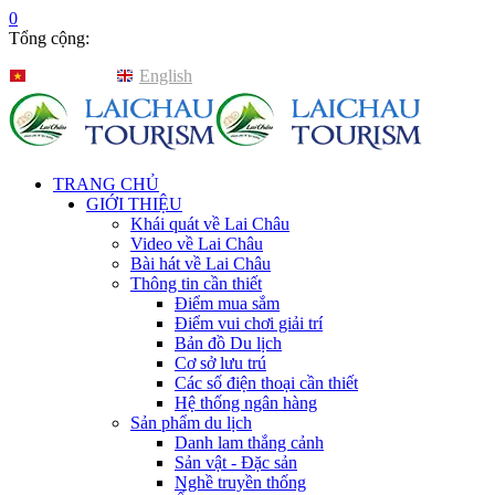
0
Tổng cộng:
Tiếng Việt
English
TRANG CHỦ
GIỚI THIỆU
Khái quát về Lai Châu
Video về Lai Châu
Bài hát về Lai Châu
Thông tin cần thiết
Điểm mua sắm
Điểm vui chơi giải trí
Bản đồ Du lịch
Cơ sở lưu trú
Các số điện thoại cần thiết
Hệ thống ngân hàng
Sản phẩm du lịch
Danh lam thắng cảnh
Sản vật - Đặc sản
Nghề truyền thống