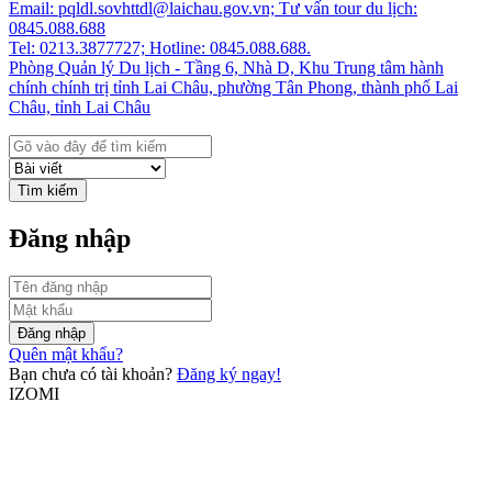
Email: pqldl.sovhttdl@laichau.gov.vn; Tư vấn tour du lịch:
0845.088.688
Tel: 0213.3877727; Hotline: 0845.088.688.
Phòng Quản lý Du lịch - Tầng 6, Nhà D, Khu Trung tâm hành
chính chính trị tỉnh Lai Châu, phường Tân Phong, thành phố Lai
Châu, tỉnh Lai Châu
Tìm kiếm
Đăng nhập
Đăng nhập
Quên mật khẩu?
Bạn chưa có tài khoản?
Đăng ký ngay!
IZOMI