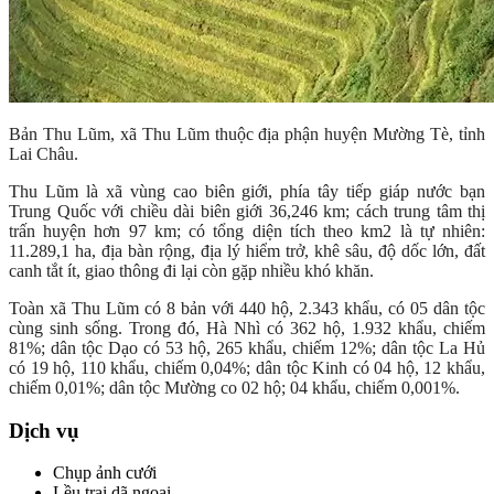
Bản Thu Lũm, xã Thu Lũm thuộc địa phận huyện Mường Tè, tỉnh
Lai Châu.
Thu Lũm là xã vùng cao biên giới, phía tây tiếp giáp nước bạn
Trung Quốc với chiều dài biên giới 36,246 km; cách trung tâm thị
trấn huyện hơn 97 km; có tổng diện tích theo km2 là tự nhiên:
11.289,1 ha, địa bàn rộng, địa lý hiểm trở, khê sâu, độ dốc lớn, đất
canh tắt ít, giao thông đi lại còn gặp nhiều khó khăn.
Toàn xã Thu Lũm có 8 bản với 440 hộ, 2.343 khẩu, có 05 dân tộc
cùng sinh sống. Trong đó, Hà Nhì có 362 hộ, 1.932 khẩu, chiếm
81%; dân tộc Dạo có 53 hộ, 265 khẩu, chiếm 12%; dân tộc La Hủ
có 19 hộ, 110 khẩu, chiếm 0,04%; dân tộc Kinh có 04 hộ, 12 khẩu,
chiếm 0,01%; dân tộc Mường co 02 hộ; 04 khẩu, chiếm 0,001%.
Dịch vụ
Chụp ảnh cưới
Lều trại dã ngoại