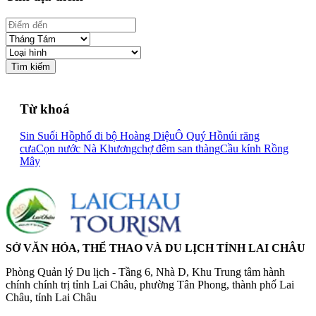
Tìm kiếm
Từ khoá
Sin Suối Hồ
phố đi bộ Hoàng Diệu
Ô Quý Hồ
núi răng
cưa
Cọn nước Nà Khương
chợ đêm san thàng
Cầu kính Rồng
Mây
SỞ VĂN HÓA, THỂ THAO VÀ DU LỊCH TỈNH LAI CHÂU
Phòng Quản lý Du lịch - Tầng 6, Nhà D, Khu Trung tâm hành
chính chính trị tỉnh Lai Châu, phường Tân Phong, thành phố Lai
Châu, tỉnh Lai Châu