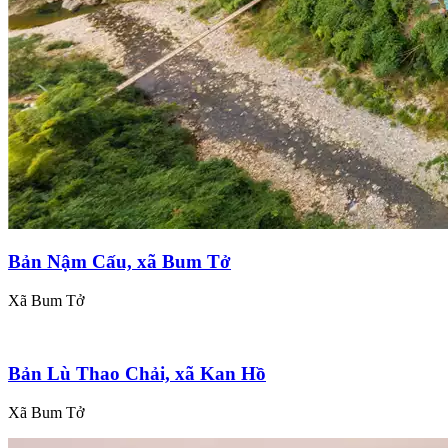
Bản Nậm Cấu, xã Bum Tở
Xã Bum Tở
Bản Lù Thao Chải, xã Kan Hồ
Xã Bum Tở