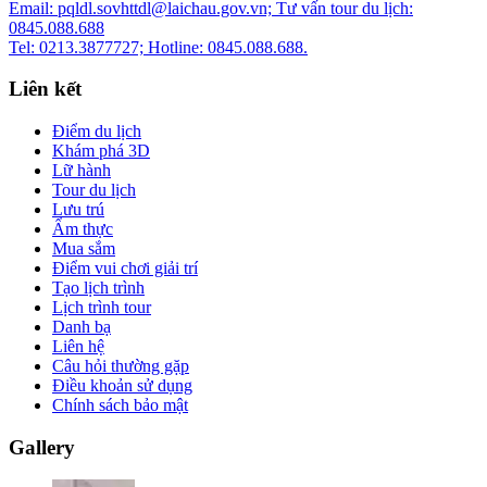
Email: pqldl.sovhttdl@laichau.gov.vn; Tư vấn tour du lịch:
0845.088.688
Tel: 0213.3877727; Hotline: 0845.088.688.
Liên kết
Điểm du lịch
Khám phá 3D
Lữ hành
Tour du lịch
Lưu trú
Ẩm thực
Mua sắm
Điểm vui chơi giải trí
Tạo lịch trình
Lịch trình tour
Danh bạ
Liên hệ
Câu hỏi thường gặp
Điều khoản sử dụng
Chính sách bảo mật
Gallery