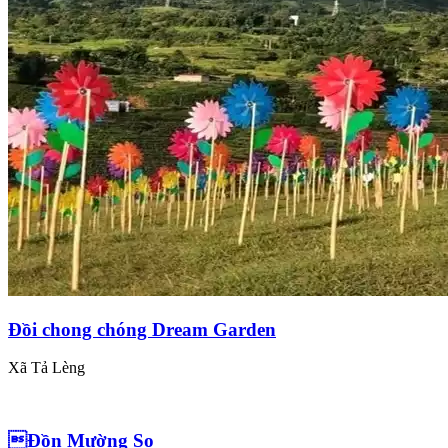
Đồi chong chóng Dream Garden
Xã Tả Lèng
Đồn Mường So