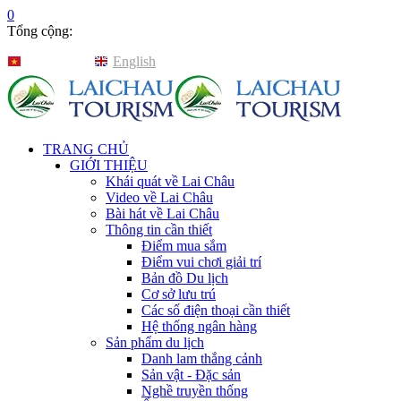
0
Tổng cộng:
Tiếng Việt
English
TRANG CHỦ
GIỚI THIỆU
Khái quát về Lai Châu
Video về Lai Châu
Bài hát về Lai Châu
Thông tin cần thiết
Điểm mua sắm
Điểm vui chơi giải trí
Bản đồ Du lịch
Cơ sở lưu trú
Các số điện thoại cần thiết
Hệ thống ngân hàng
Sản phẩm du lịch
Danh lam thắng cảnh
Sản vật - Đặc sản
Nghề truyền thống