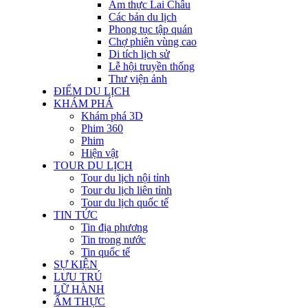
Ẩm thực Lai Châu
Các bản du lịch
Phong tục tập quán
Chợ phiên vùng cao
Di tích lịch sử
Lễ hội truyền thống
Thư viện ảnh
ĐIỂM DU LỊCH
KHÁM PHÁ
Khám phá 3D
Phim 360
Phim
Hiện vật
TOUR DU LỊCH
Tour du lịch nội tỉnh
Tour du lịch liên tỉnh
Tour du lịch quốc tế
TIN TỨC
Tin địa phương
Tin trong nước
Tin quốc tế
SỰ KIỆN
LƯU TRÚ
LỮ HÀNH
ẨM THỰC