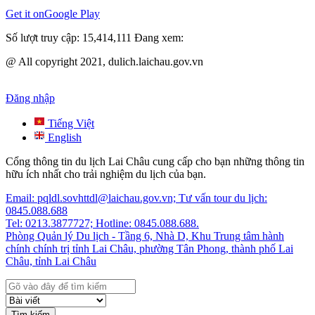
Get it on
Google Play
Số lượt truy cập:
15,414,111
Đang xem:
@ All copyright 2021, dulich.laichau.gov.vn
Đăng nhập
Tiếng Việt
English
Cổng thông tin du lịch Lai Châu cung cấp cho bạn những thông tin
hữu ích nhất cho trải nghiệm du lịch của bạn.
Email: pqldl.sovhttdl@laichau.gov.vn; Tư vấn tour du lịch:
0845.088.688
Tel: 0213.3877727; Hotline: 0845.088.688.
Phòng Quản lý Du lịch - Tầng 6, Nhà D, Khu Trung tâm hành
chính chính trị tỉnh Lai Châu, phường Tân Phong, thành phố Lai
Châu, tỉnh Lai Châu
Tìm kiếm