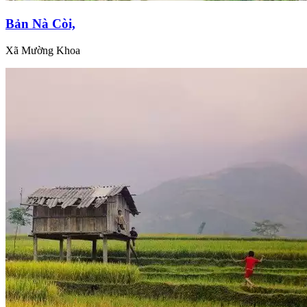
Bản Nà Còi,
Xã Mường Khoa