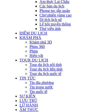
Ẩm thực Lai Châu
Các bản du lịch
Phong tục tập quán
Chợ phiên vùng cao
Di tích lịch sử
Lễ hội truyền thống
Thư viện ảnh
ĐIỂM DU LỊCH
KHÁM PHÁ
Khám phá 3D
Phim 360
Phim
Hiện vật
TOUR DU LỊCH
Tour du lịch nội tỉnh
Tour du lịch liên tỉnh
Tour du lịch quốc tế
TIN TỨC
Tin địa phương
Tin trong nước
Tin quốc tế
SỰ KIỆN
LƯU TRÚ
LỮ HÀNH
ẨM THỰC