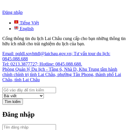
Đăng nhập
Tiếng Việt
English
Cổng thông tin du lịch Lai Châu cung cấp cho bạn những thông tin
hữu ích nhất cho trải nghiệm du lịch của bạn.
Email: pqldl.sovhttdl@laichau.gov.vn; Tư vấn tour du lịch:
0845.088.688
Tel: 0213.3877727; Hotline: 0845.088.688.
Phòng Quản lý Du lịch - Tầng 6, Nhà D, Khu Trung tâm hành
chính chính trị tỉnh Lai Châu, phường Tân Phong, thành phố Lai
Châu, tỉnh Lai Châu
Tìm kiếm
Đăng nhập