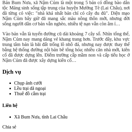
Bản Bum Nưa, xã Nậm Củm là một trong 5 bản có đồng bào dân
tộc Mảng sinh sống tập trung của huyện Mường Tè (Lai Châu), nơi
đã từng có việc: "nhà khá nhất bản chỉ có cây đu đủ". Diện mạo
Nậm Củm bây giờ đã mang sắc màu nông thôn mới, nhưng đời
sống người dân cơ bản vẫn nghèo, nhiều tệ nạn vẫn còn âm ỉ…
Vào bản vẫn là tuyến đường cũ dài khoảng 7 cây số. Nhìn tổng thể,
Nậm Củm nay mang dáng vẻ khang trang hơn. Trước đây, khu vực
trung tâm bản là bãi đất trống lô nhô đá, nhưng nay được thay thế
bằng hệ thống đường nội bản bê tông hóa; nhiều căn nhà mới, kiên
cố đã được dựng lên. Điểm trường cấp mầm non và cấp tiểu học ở
Nậm Củm đã được xây dựng kiên cố…
Dịch vụ
Chụp ảnh cưới
Lều trại dã ngoại
Thuê đồ cắm trại
Liên hệ
Xã Bum Nưa, tỉnh Lai Châu
Chia sẻ