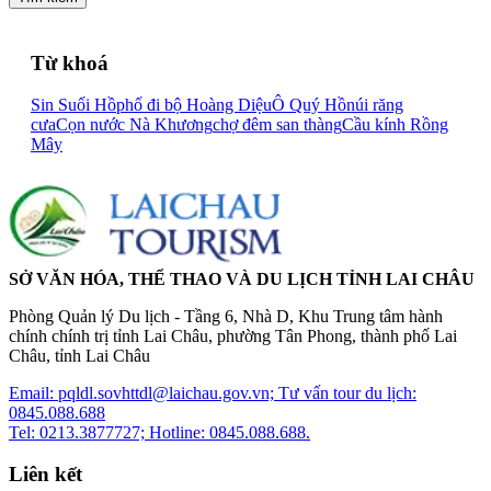
Từ khoá
Sin Suối Hồ
phố đi bộ Hoàng Diệu
Ô Quý Hồ
núi răng
cưa
Cọn nước Nà Khương
chợ đêm san thàng
Cầu kính Rồng
Mây
SỞ VĂN HÓA, THỂ THAO VÀ DU LỊCH TỈNH LAI CHÂU
Phòng Quản lý Du lịch - Tầng 6, Nhà D, Khu Trung tâm hành
chính chính trị tỉnh Lai Châu, phường Tân Phong, thành phố Lai
Châu, tỉnh Lai Châu
Email: pqldl.sovhttdl@laichau.gov.vn; Tư vấn tour du lịch:
0845.088.688
Tel: 0213.3877727; Hotline: 0845.088.688.
Liên kết