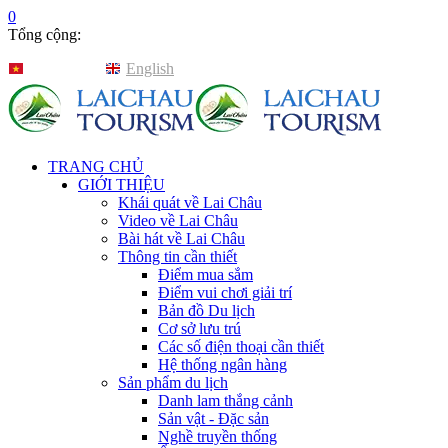
0
Tổng cộng:
Tiếng Việt
English
TRANG CHỦ
GIỚI THIỆU
Khái quát về Lai Châu
Video về Lai Châu
Bài hát về Lai Châu
Thông tin cần thiết
Điểm mua sắm
Điểm vui chơi giải trí
Bản đồ Du lịch
Cơ sở lưu trú
Các số điện thoại cần thiết
Hệ thống ngân hàng
Sản phẩm du lịch
Danh lam thắng cảnh
Sản vật - Đặc sản
Nghề truyền thống