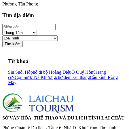
Phường Tân Phong
Tìm địa điểm
Tìm kiếm
Từ khoá
Sin Suối Hồ
phố đi bộ Hoàng Diệu
Ô Quý Hồ
núi răng
cưa
Cọn nước Nà Khương
chợ đêm san thàng
Cầu kính Rồng
Mây
SỞ VĂN HÓA, THỂ THAO VÀ DU LỊCH TỈNH LAI CHÂU
Phòng Quản lý Du lịch - Tầng 6, Nhà D, Khu Trung tâm hành