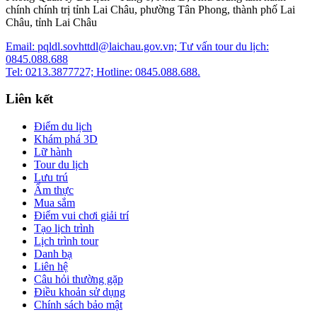
chính chính trị tỉnh Lai Châu, phường Tân Phong, thành phố Lai
Châu, tỉnh Lai Châu
Email: pqldl.sovhttdl@laichau.gov.vn; Tư vấn tour du lịch:
0845.088.688
Tel: 0213.3877727; Hotline: 0845.088.688.
Liên kết
Điểm du lịch
Khám phá 3D
Lữ hành
Tour du lịch
Lưu trú
Ẩm thực
Mua sắm
Điểm vui chơi giải trí
Tạo lịch trình
Lịch trình tour
Danh bạ
Liên hệ
Câu hỏi thường gặp
Điều khoản sử dụng
Chính sách bảo mật