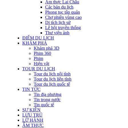
Ẩm thực Lai Châu
Các bản du lịch
Phong tục tập quán
Chợ phiên vùng cao
Di tích lịch sử
Lễ hội truyền thống
Thư viện ảnh
ĐIỂM DU LỊCH
KHÁM PHÁ
Khám phá 3D
Phim 360
Phim
Hiện vật
TOUR DU LỊCH
Tour du lịch nội tỉnh
Tour du lịch liên tỉnh
Tour du lịch quốc tế
TIN TỨC
Tin địa phương
Tin trong nước
Tin quốc tế
SỰ KIỆN
LƯU TRÚ
LỮ HÀNH
ẨM THỰC