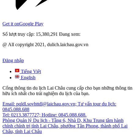
Get it on
Google Play
Số lượt truy cập:
15,380,291
Đang xem:
@ All copyright 2021, dulich.laichau.gov.vn
Đăng nhập
Tiếng Việt
English
Cổng thông tin du lịch Lai Châu cung cấp cho bạn những thông tin
hữu ích nhất cho trải nghiệm du lịch của bạn.
Email: pqldl.sovhttdl@laichau.gov.vn; Tư vấn tour du lịch:
0845.088.688
Tel: 0213.3877727; Hotline: 0845.088.688.
Phòng Quản lý Du lịch - Tầng 6, Nhà D, Khu Trung tâm hành
chính chính trị tỉnh Lai Châu, phường Tân Phong, thành phố Lai
Châu, tỉnh Lai Châu