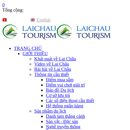
0
Tổng cộng:
Tiếng Việt
English
TRANG CHỦ
GIỚI THIỆU
Khái quát về Lai Châu
Video về Lai Châu
Bài hát về Lai Châu
Thông tin cần thiết
Điểm mua sắm
Điểm vui chơi giải trí
Bản đồ Du lịch
Cơ sở lưu trú
Các số điện thoại cần thiết
Hệ thống ngân hàng
Sản phẩm du lịch
Danh lam thắng cảnh
Sản vật - Đặc sản
Nghề truyền thống