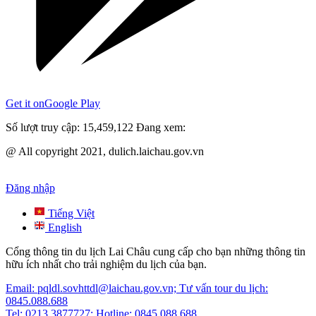
Get it on
Google Play
Số lượt truy cập:
15,459,122
Đang xem:
@ All copyright 2021, dulich.laichau.gov.vn
Đăng nhập
Tiếng Việt
English
Cổng thông tin du lịch Lai Châu cung cấp cho bạn những thông tin
hữu ích nhất cho trải nghiệm du lịch của bạn.
Email: pqldl.sovhttdl@laichau.gov.vn; Tư vấn tour du lịch:
0845.088.688
Tel: 0213.3877727; Hotline: 0845.088.688.