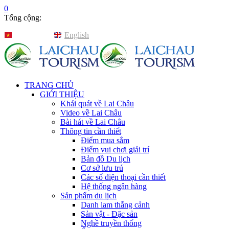
0
Tổng cộng:
Tiếng Việt
English
TRANG CHỦ
GIỚI THIỆU
Khái quát về Lai Châu
Video về Lai Châu
Bài hát về Lai Châu
Thông tin cần thiết
Điểm mua sắm
Điểm vui chơi giải trí
Bản đồ Du lịch
Cơ sở lưu trú
Các số điện thoại cần thiết
Hệ thống ngân hàng
Sản phẩm du lịch
Danh lam thắng cảnh
Sản vật - Đặc sản
Nghề truyền thống