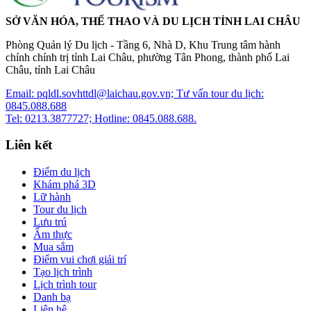
SỞ VĂN HÓA, THỂ THAO VÀ DU LỊCH TỈNH LAI CHÂU
Phòng Quản lý Du lịch - Tầng 6, Nhà D, Khu Trung tâm hành
chính chính trị tỉnh Lai Châu, phường Tân Phong, thành phố Lai
Châu, tỉnh Lai Châu
Email: pqldl.sovhttdl@laichau.gov.vn; Tư vấn tour du lịch:
0845.088.688
Tel: 0213.3877727; Hotline: 0845.088.688.
Liên kết
Điểm du lịch
Khám phá 3D
Lữ hành
Tour du lịch
Lưu trú
Ẩm thực
Mua sắm
Điểm vui chơi giải trí
Tạo lịch trình
Lịch trình tour
Danh bạ
Liên hệ