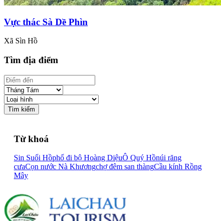
Vực thác Sà Dề Phìn
Xã Sìn Hồ
Tìm địa điểm
Tìm kiếm
Từ khoá
Sin Suối Hồ
phố đi bộ Hoàng Diệu
Ô Quý Hồ
núi răng
cưa
Cọn nước Nà Khương
chợ đêm san thàng
Cầu kính Rồng
Mây