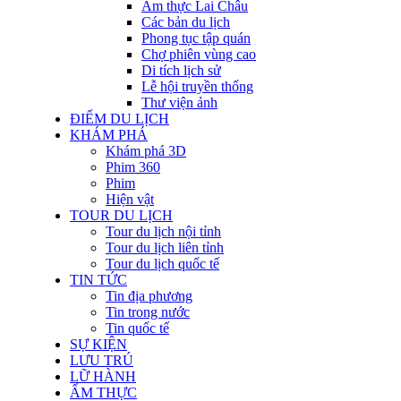
Ẩm thực Lai Châu
Các bản du lịch
Phong tục tập quán
Chợ phiên vùng cao
Di tích lịch sử
Lễ hội truyền thống
Thư viện ảnh
ĐIỂM DU LỊCH
KHÁM PHÁ
Khám phá 3D
Phim 360
Phim
Hiện vật
TOUR DU LỊCH
Tour du lịch nội tỉnh
Tour du lịch liên tỉnh
Tour du lịch quốc tế
TIN TỨC
Tin địa phương
Tin trong nước
Tin quốc tế
SỰ KIỆN
LƯU TRÚ
LỮ HÀNH
ẨM THỰC