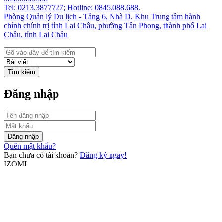
Tel: 0213.3877727; Hotline: 0845.088.688.
Phòng Quản lý Du lịch - Tầng 6, Nhà D, Khu Trung tâm hành
chính chính trị tỉnh Lai Châu, phường Tân Phong, thành phố Lai
Châu, tỉnh Lai Châu
Tìm kiếm
Đăng nhập
Đăng nhập
Quên mật khẩu?
Bạn chưa có tài khoản?
Đăng ký ngay!
IZOMI