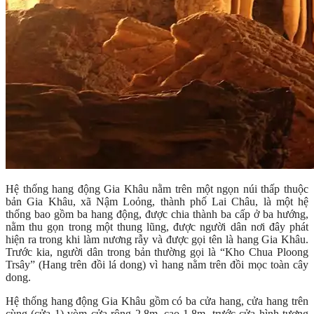
Hệ thống hang động Gia Khâu nằm trên một ngọn núi thấp thuộc
bản Gia Khâu, xã Nậm Loỏng, thành phố Lai Châu, là một hệ
thống bao gồm ba hang động, được chia thành ba cấp ở ba hướng,
nằm thu gọn trong một thung lũng, được người dân nơi đây phát
hiện ra trong khi làm nương rẫy và được gọi tên là hang Gia Khâu.
Trước kia, người dân trong bản thường gọi là “Kho Chua Ploong
Trsây” (Hang trên đồi lá dong) vì hang nằm trên đồi mọc toàn cây
dong.
Hệ thống hang động Gia Khâu gồm có ba cửa hang, cửa hang trên
cùng (cửa 1) vòm cửa rộng 2,8m, cao 1,8m, trước cửa hình tượng