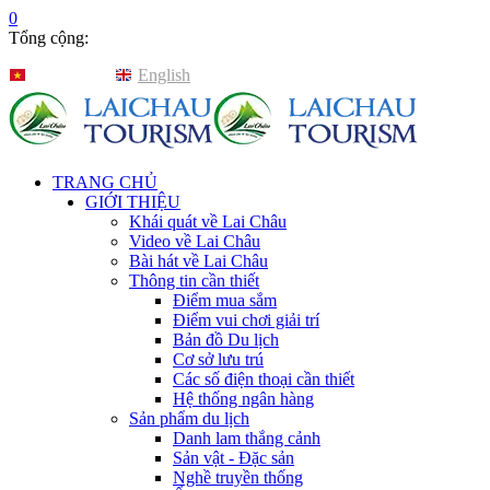
0
Tổng cộng:
Tiếng Việt
English
TRANG CHỦ
GIỚI THIỆU
Khái quát về Lai Châu
Video về Lai Châu
Bài hát về Lai Châu
Thông tin cần thiết
Điểm mua sắm
Điểm vui chơi giải trí
Bản đồ Du lịch
Cơ sở lưu trú
Các số điện thoại cần thiết
Hệ thống ngân hàng
Sản phẩm du lịch
Danh lam thắng cảnh
Sản vật - Đặc sản
Nghề truyền thống