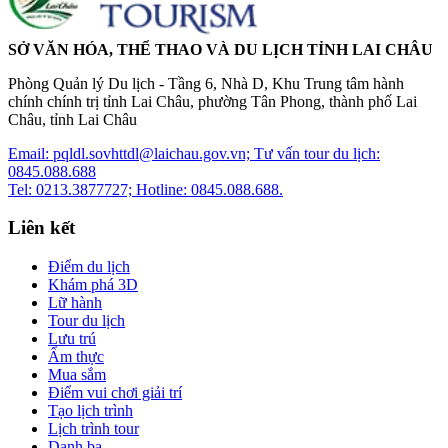
SỞ VĂN HÓA, THỂ THAO VÀ DU LỊCH TỈNH LAI CHÂU
Phòng Quản lý Du lịch - Tầng 6, Nhà D, Khu Trung tâm hành
chính chính trị tỉnh Lai Châu, phường Tân Phong, thành phố Lai
Châu, tỉnh Lai Châu
Email: pqldl.sovhttdl@laichau.gov.vn; Tư vấn tour du lịch:
0845.088.688
Tel: 0213.3877727; Hotline: 0845.088.688.
Liên kết
Điểm du lịch
Khám phá 3D
Lữ hành
Tour du lịch
Lưu trú
Ẩm thực
Mua sắm
Điểm vui chơi giải trí
Tạo lịch trình
Lịch trình tour
Danh bạ