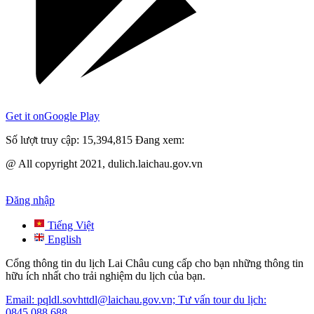
Get it on
Google Play
Số lượt truy cập:
15,394,815
Đang xem:
@ All copyright 2021, dulich.laichau.gov.vn
Đăng nhập
Tiếng Việt
English
Cổng thông tin du lịch Lai Châu cung cấp cho bạn những thông tin
hữu ích nhất cho trải nghiệm du lịch của bạn.
Email: pqldl.sovhttdl@laichau.gov.vn; Tư vấn tour du lịch:
0845.088.688