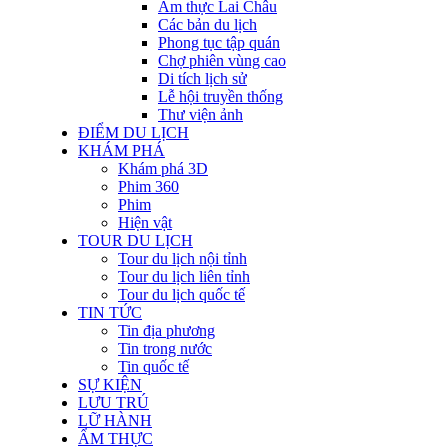
Ẩm thực Lai Châu
Các bản du lịch
Phong tục tập quán
Chợ phiên vùng cao
Di tích lịch sử
Lễ hội truyền thống
Thư viện ảnh
ĐIỂM DU LỊCH
KHÁM PHÁ
Khám phá 3D
Phim 360
Phim
Hiện vật
TOUR DU LỊCH
Tour du lịch nội tỉnh
Tour du lịch liên tỉnh
Tour du lịch quốc tế
TIN TỨC
Tin địa phương
Tin trong nước
Tin quốc tế
SỰ KIỆN
LƯU TRÚ
LỮ HÀNH
ẨM THỰC