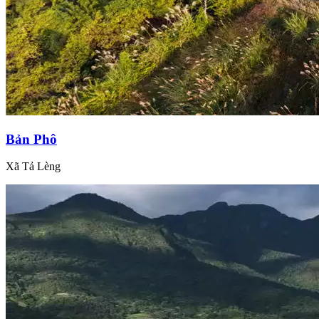
Bản Phô
Xã Tả Lèng