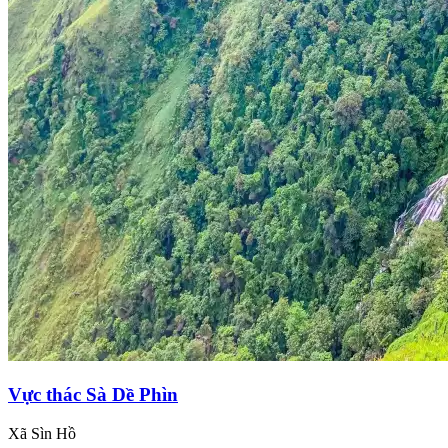
Vực thác Sà Dề Phìn
Xã Sìn Hồ