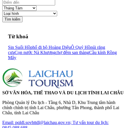
Tìm kiếm
Từ khoá
Sin Suối Hồ
phố đi bộ Hoàng Diệu
Ô Quý Hồ
núi răng
cưa
Cọn nước Nà Khương
chợ đêm san thàng
Cầu kính Rồng
Mây
SỞ VĂN HÓA, THỂ THAO VÀ DU LỊCH TỈNH LAI CHÂU
Phòng Quản lý Du lịch - Tầng 6, Nhà D, Khu Trung tâm hành
chính chính trị tỉnh Lai Châu, phường Tân Phong, thành phố Lai
Châu, tỉnh Lai Châu
Email: pqldl.sovhttdl@laichau.gov.vn; Tư vấn tour du lịch:
0845.088.688