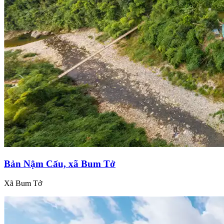
Bản Nậm Cấu, xã Bum Tở
Xã Bum Tở