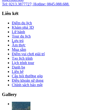
Tel: 0213.3877727; Hotline: 0845.088.688.
Liên kết
Điểm du lịch
Khám phá 3D
Lữ hành
Tour du lịch
Lưu trú
Ẩm thực
Mua sắm
Điểm vui chơi giải trí
Tạo lịch trình
Lịch trình tour
Danh bạ
Liên hệ
Câu hỏi thường gặp
Điều khoản sử dụng
Chính sách bảo mật
Gallery