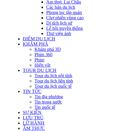
Ẩm thực Lai Châu
Các bản du lịch
Phong tục tập quán
Chợ phiên vùng cao
Di tích lịch sử
Lễ hội truyền thống
Thư viện ảnh
ĐIỂM DU LỊCH
KHÁM PHÁ
Khám phá 3D
Phim 360
Phim
Hiện vật
TOUR DU LỊCH
Tour du lịch nội tỉnh
Tour du lịch liên tỉnh
Tour du lịch quốc tế
TIN TỨC
Tin địa phương
Tin trong nước
Tin quốc tế
SỰ KIỆN
LƯU TRÚ
LỮ HÀNH
ẨM THỰC