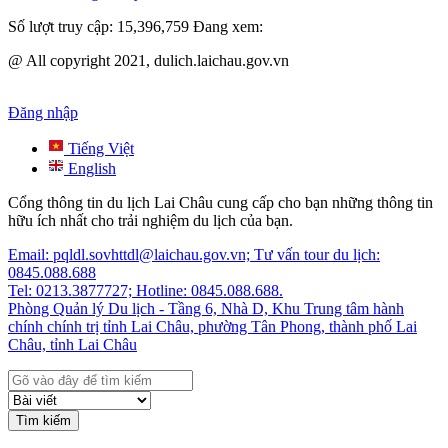
Số lượt truy cập:
15,396,759
Đang xem:
@ All copyright 2021, dulich.laichau.gov.vn
Đăng nhập
Tiếng Việt
English
Cổng thông tin du lịch Lai Châu cung cấp cho bạn những thông tin
hữu ích nhất cho trải nghiệm du lịch của bạn.
Email: pqldl.sovhttdl@laichau.gov.vn; Tư vấn tour du lịch:
0845.088.688
Tel: 0213.3877727; Hotline: 0845.088.688.
Phòng Quản lý Du lịch - Tầng 6, Nhà D, Khu Trung tâm hành
chính chính trị tỉnh Lai Châu, phường Tân Phong, thành phố Lai
Châu, tỉnh Lai Châu
Tìm kiếm