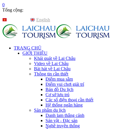
0
Tổng cộng:
Tiếng Việt
English
TRANG CHỦ
GIỚI THIỆU
Khái quát về Lai Châu
Video về Lai Châu
Bài hát về Lai Châu
Thông tin cần thiết
Điểm mua sắm
Điểm vui chơi giải trí
Bản đồ Du lịch
Cơ sở lưu trú
Các số điện thoại cần thiết
Hệ thống ngân hàng
Sản phẩm du lịch
Danh lam thắng cảnh
Sản vật - Đặc sản
Nghề truyền thống