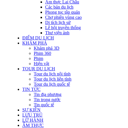
Ẩm thực Lai Châu
Các bản du lịch
Phong tục tập quán
Chợ phiên vùng cao
Di tích lịch sử
Lễ hội truyền thống
Thư viện ảnh
ĐIỂM DU LỊCH
KHÁM PHÁ
Khám phá 3D
Phim 360
Phim
Hiện vật
TOUR DU LỊCH
Tour du lịch nội tỉnh
Tour du lịch liên tỉnh
Tour du lịch quốc tế
TIN TỨC
Tin địa phương
Tin trong nước
Tin quốc tế
SỰ KIỆN
LƯU TRÚ
LỮ HÀNH
ẨM THỰC