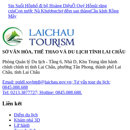
Sin Suối Hồ
phố đi bộ Hoàng Diệu
Ô Quý Hồ
núi răng
cưa
Cọn nước Nà Khương
chợ đêm san thàng
Cầu kính Rồng
Mây
SỞ VĂN HÓA, THỂ THAO VÀ DU LỊCH TỈNH LAI CHÂU
Phòng Quản lý Du lịch - Tầng 6, Nhà D, Khu Trung tâm hành
chính chính trị tỉnh Lai Châu, phường Tân Phong, thành phố Lai
Châu, tỉnh Lai Châu
Email: pqldl.sovhttdl@laichau.gov.vn; Tư vấn tour du lịch:
0845.088.688
Tel: 0213.3877727; Hotline: 0845.088.688.
Liên kết
Điểm du lịch
Khám phá 3D
Lữ hành