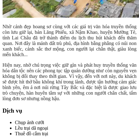
Nhờ cảnh đẹp hoang sơ cùng với các giá trị văn hóa truyền thống
còn lưu giữ lại, bản Lăng Phiếu, xã Nậm Khao, huyện Mường Tè,
tỉnh Lai Châu đã trở thành điểm du lịch thu hút khách đến thăm
quan. Nơi đây là mảnh đất trù phú, địa hình bằng phẳng có núi non
xanh biếc, cảnh sắc thơ mộng, con người lại chân thật, giàu lòng
mến khách...
Hiện nay, nhờ chú trọng việc giữ gìn và phát huy truyền thống văn
hóa dân tộc nên các phong tục tập quán dường như còn nguyên vẹn
không bị đổi thay theo thời gian. Vì vậy, đến với nơi này, du khách
sẽ được hít thở bầu không khí trong lành, được tận hưởng cảm giác
bình yên, êm ả nơi núi rừng Tây Bắc và đặc biệt là được giao lưu
trò chuyện, hàn huyên tâm sự với những con người chân chất, tấm
lòng đơn sơ nhưng nồng hậu.
Dịch vụ
Chụp ảnh cưới
Lều trại dã ngoại
Thuê đồ cắm trại