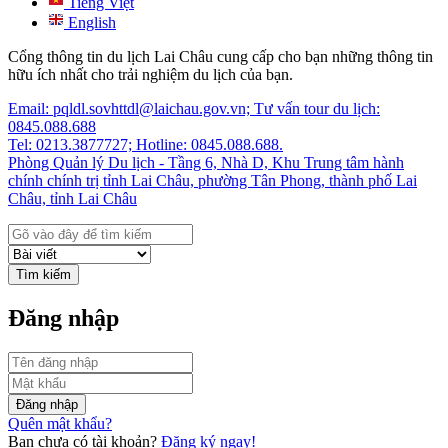
Tiếng Việt
English
Cổng thông tin du lịch Lai Châu cung cấp cho bạn những thông tin
hữu ích nhất cho trải nghiệm du lịch của bạn.
Email: pqldl.sovhttdl@laichau.gov.vn; Tư vấn tour du lịch:
0845.088.688
Tel: 0213.3877727; Hotline: 0845.088.688.
Phòng Quản lý Du lịch - Tầng 6, Nhà D, Khu Trung tâm hành
chính chính trị tỉnh Lai Châu, phường Tân Phong, thành phố Lai
Châu, tỉnh Lai Châu
Tìm kiếm
Đăng nhập
Đăng nhập
Quên mật khẩu?
Bạn chưa có tài khoản?
Đăng ký ngay!