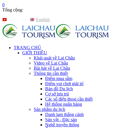
0
Tổng cộng:
Tiếng Việt
English
TRANG CHỦ
GIỚI THIỆU
Khái quát về Lai Châu
Video về Lai Châu
Bài hát về Lai Châu
Thông tin cần thiết
Điểm mua sắm
Điểm vui chơi giải trí
Bản đồ Du lịch
Cơ sở lưu trú
Các số điện thoại cần thiết
Hệ thống ngân hàng
Sản phẩm du lịch
Danh lam thắng cảnh
Sản vật - Đặc sản
Nghề truyền thống