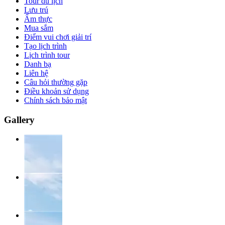
Tour du lịch
Lưu trú
Ẩm thực
Mua sắm
Điểm vui chơi giải trí
Tạo lịch trình
Lịch trình tour
Danh bạ
Liên hệ
Câu hỏi thường gặp
Điều khoản sử dụng
Chính sách bảo mật
Gallery