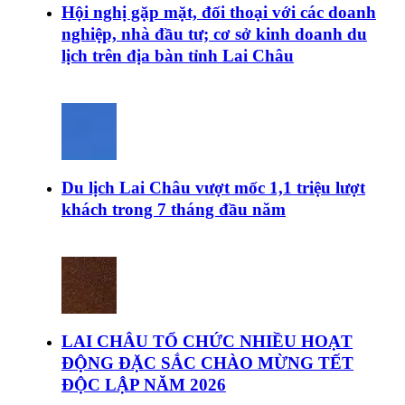
Hội nghị gặp mặt, đối thoại với các doanh
nghiệp, nhà đầu tư; cơ sở kinh doanh du
lịch trên địa bàn tỉnh Lai Châu
Du lịch Lai Châu vượt mốc 1,1 triệu lượt
khách trong 7 tháng đầu năm
LAI CHÂU TỔ CHỨC NHIỀU HOẠT
ĐỘNG ĐẶC SẮC CHÀO MỪNG TẾT
ĐỘC LẬP NĂM 2026