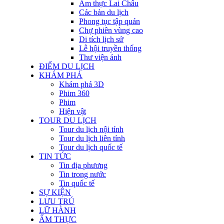
Ẩm thực Lai Châu
Các bản du lịch
Phong tục tập quán
Chợ phiên vùng cao
Di tích lịch sử
Lễ hội truyền thống
Thư viện ảnh
ĐIỂM DU LỊCH
KHÁM PHÁ
Khám phá 3D
Phim 360
Phim
Hiện vật
TOUR DU LỊCH
Tour du lịch nội tỉnh
Tour du lịch liên tỉnh
Tour du lịch quốc tế
TIN TỨC
Tin địa phương
Tin trong nước
Tin quốc tế
SỰ KIỆN
LƯU TRÚ
LỮ HÀNH
ẨM THỰC