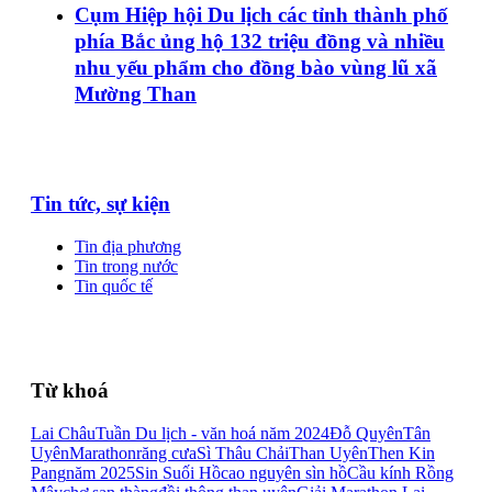
Cụm Hiệp hội Du lịch các tỉnh thành phố
phía Bắc ủng hộ 132 triệu đồng và nhiều
nhu yếu phẩm cho đồng bào vùng lũ xã
Mường Than
Tin tức, sự kiện
Tin địa phương
Tin trong nước
Tin quốc tế
Từ khoá
Lai Châu
Tuần Du lịch - văn hoá năm 2024
Đỗ Quyên
Tân
Uyên
Marathon
răng cưa
Sì Thâu Chải
Than Uyên
Then Kin
Pang
năm 2025
Sin Suối Hồ
cao nguyên sìn hồ
Cầu kính Rồng