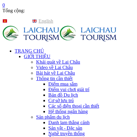
0
Tổng cộng:
Tiếng Việt
English
TRANG CHỦ
GIỚI THIỆU
Khái quát về Lai Châu
Video về Lai Châu
Bài hát về Lai Châu
Thông tin cần thiết
Điểm mua sắm
Điểm vui chơi giải trí
Bản đồ Du lịch
Cơ sở lưu trú
Các số điện thoại cần thiết
Hệ thống ngân hàng
Sản phẩm du lịch
Danh lam thắng cảnh
Sản vật - Đặc sản
Nghề truyền thống