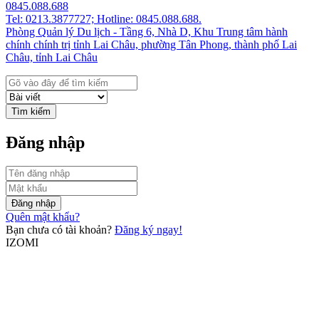
0845.088.688
Tel: 0213.3877727; Hotline: 0845.088.688.
Phòng Quản lý Du lịch - Tầng 6, Nhà D, Khu Trung tâm hành
chính chính trị tỉnh Lai Châu, phường Tân Phong, thành phố Lai
Châu, tỉnh Lai Châu
Tìm kiếm
Đăng nhập
Đăng nhập
Quên mật khẩu?
Bạn chưa có tài khoản?
Đăng ký ngay!
IZOMI