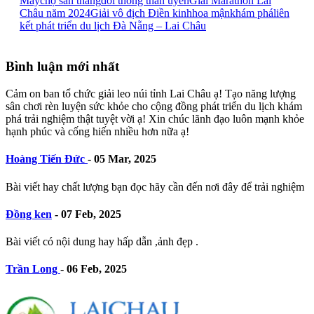
Mây
chợ san thàng
đồi thông than uyên
Giải Marathon Lai
Châu năm 2024
Giải vô địch Điền kinh
hoa mận
khám phá
liên
kết phát triển du lịch Đà Nẵng – Lai Châu
Bình luận mới nhất
Cảm on ban tổ chức giải leo núi tỉnh Lai Châu ạ! Tạo năng lượng
sân chơi rèn luyện sức khỏe cho cộng đồng phát triển du lịch khám
phá trải nghiệm thật tuyệt vời ạ! Xin chúc lãnh đạo luôn mạnh khỏe
hạnh phúc và cống hiến nhiều hơn nữa ạ!
Hoàng Tiến Đức
-
05 Mar, 2025
Bài viết hay chất lượng bạn đọc hãy cần đến nơi đây để trải nghiệm
Đồng ken
-
07 Feb, 2025
Bài viết có nội dung hay hấp dẫn ,ảnh đẹp .
Trần Long
-
06 Feb, 2025