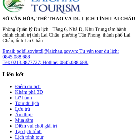
SỞ VĂN HÓA, THỂ THAO VÀ DU LỊCH TỈNH LAI CHÂU
Phòng Quản lý Du lịch - Tầng 6, Nhà D, Khu Trung tâm hành
chính chính trị tỉnh Lai Châu, phường Tân Phong, thành phố Lai
Châu, tỉnh Lai Châu
Email: pqldl.sovhttdl@laichau.gov.vn; Tư vấn tour du lịch:
0845.088.688
Tel: 0213.3877727; Hotline: 0845.088.688.
Liên kết
Điểm du lịch
Khám phá 3D
Lữ hành
Tour du lịch
Lưu trú
Ẩm thực
Mua sắm
Điểm vui chơi giải trí
Tạo lịch trình
Lịch trình tour