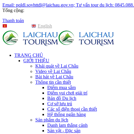
Email: pqldl.sovhttdl@laichau.gov.vn; Tư vấn tour du lịch: 0845.088
Tổng cộng:
Thanh toán
Tiếng Việt
English
TRANG CHỦ
GIỚI THIỆU
Khái quát về Lai Châu
Video về Lai Châu
Bài hát về Lai Châu
Thông tin cần thiết
Điểm mua sắm
Điểm vui chơi giải trí
Bản đồ Du lịch
Cơ sở lưu trú
Các số điện thoại cần thiết
Hệ thống ngân hàng
Sản phẩm du lịch
Danh lam thắng cảnh
Sản vật - Đặc sản