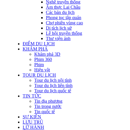
Nghề truyền thống
Ẩm thực Lai Châu
Các bản du lịch
Phong tục tập quán
Chợ phiên vùng cao
Di tích lịch sử
Lễ hội truyền thống
Thư viện ảnh
ĐIỂM DU LỊCH
KHÁM PHÁ
Khám phá 3D
Phim 360
Phim
Hiện vật
TOUR DU LỊCH
Tour du lịch nội tỉnh
Tour du lịch liên tỉnh
Tour du lịch quốc tế
TIN TỨC
Tin địa phương
Tin trong nước
Tin quốc tế
SỰ KIỆN
LƯU TRÚ
LỮ HÀNH