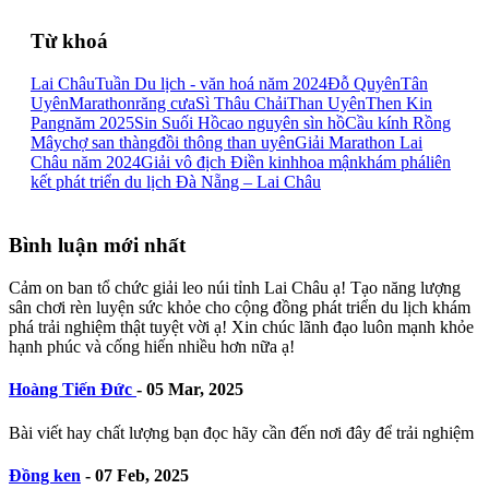
Từ khoá
Lai Châu
Tuần Du lịch - văn hoá năm 2024
Đỗ Quyên
Tân
Uyên
Marathon
răng cưa
Sì Thâu Chải
Than Uyên
Then Kin
Pang
năm 2025
Sin Suối Hồ
cao nguyên sìn hồ
Cầu kính Rồng
Mây
chợ san thàng
đồi thông than uyên
Giải Marathon Lai
Châu năm 2024
Giải vô địch Điền kinh
hoa mận
khám phá
liên
kết phát triển du lịch Đà Nẵng – Lai Châu
Bình luận mới nhất
Cảm on ban tổ chức giải leo núi tỉnh Lai Châu ạ! Tạo năng lượng
sân chơi rèn luyện sức khỏe cho cộng đồng phát triển du lịch khám
phá trải nghiệm thật tuyệt vời ạ! Xin chúc lãnh đạo luôn mạnh khỏe
hạnh phúc và cống hiến nhiều hơn nữa ạ!
Hoàng Tiến Đức
-
05 Mar, 2025
Bài viết hay chất lượng bạn đọc hãy cần đến nơi đây để trải nghiệm
Đồng ken
-
07 Feb, 2025