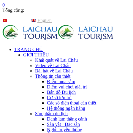
0
Tổng cộng:
Tiếng Việt
English
TRANG CHỦ
GIỚI THIỆU
Khái quát về Lai Châu
Video về Lai Châu
Bài hát về Lai Châu
Thông tin cần thiết
Điểm mua sắm
Điểm vui chơi giải trí
Bản đồ Du lịch
Cơ sở lưu trú
Các số điện thoại cần thiết
Hệ thống ngân hàng
Sản phẩm du lịch
Danh lam thắng cảnh
Sản vật - Đặc sản
Nghề truyền thống