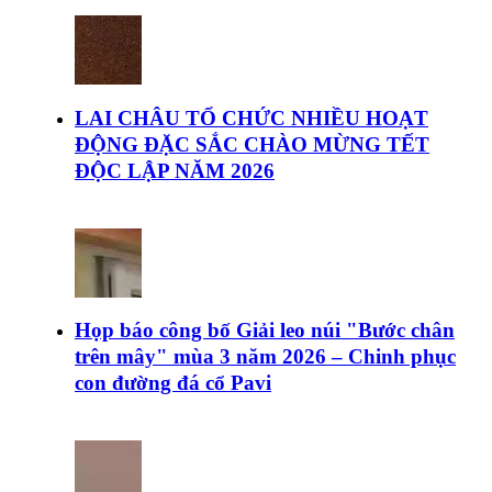
LAI CHÂU TỔ CHỨC NHIỀU HOẠT
ĐỘNG ĐẶC SẮC CHÀO MỪNG TẾT
ĐỘC LẬP NĂM 2026
Họp báo công bố Giải leo núi "Bước chân
trên mây" mùa 3 năm 2026 – Chinh phục
con đường đá cổ Pavi