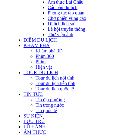
Ẩm thực Lai Châu
Các bản du lịch
Phong tục tập quán
Chợ phiên vùng cao
Di tích lịch sử
Lễ hội truyền thống
Thư viện ảnh
ĐIỂM DU LỊCH
KHÁM PHÁ
Khám phá 3D
Phim 360
Phim
Hiện vật
TOUR DU LỊCH
Tour du lịch nội tỉnh
Tour du lịch liên tỉnh
Tour du lịch quốc tế
TIN TỨC
Tin địa phương
Tin trong nước
Tin quốc tế
SỰ KIỆN
LƯU TRÚ
LỮ HÀNH
ẨM THỰC