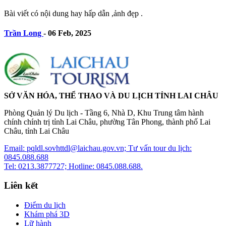
Bài viết có nội dung hay hấp dẫn ,ảnh đẹp .
Trần Long
-
06 Feb, 2025
SỞ VĂN HÓA, THỂ THAO VÀ DU LỊCH TỈNH LAI CHÂU
Phòng Quản lý Du lịch - Tầng 6, Nhà D, Khu Trung tâm hành
chính chính trị tỉnh Lai Châu, phường Tân Phong, thành phố Lai
Châu, tỉnh Lai Châu
Email: pqldl.sovhttdl@laichau.gov.vn; Tư vấn tour du lịch:
0845.088.688
Tel: 0213.3877727; Hotline: 0845.088.688.
Liên kết
Điểm du lịch
Khám phá 3D
Lữ hành