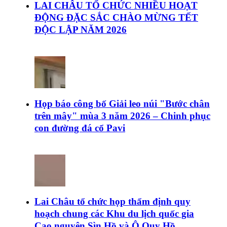
LAI CHÂU TỔ CHỨC NHIỀU HOẠT
ĐỘNG ĐẶC SẮC CHÀO MỪNG TẾT
ĐỘC LẬP NĂM 2026
Họp báo công bố Giải leo núi "Bước chân
trên mây" mùa 3 năm 2026 – Chinh phục
con đường đá cổ Pavi
Lai Châu tổ chức họp thẩm định quy
hoạch chung các Khu du lịch quốc gia
Cao nguyên Sìn Hồ và Ô Quy Hồ