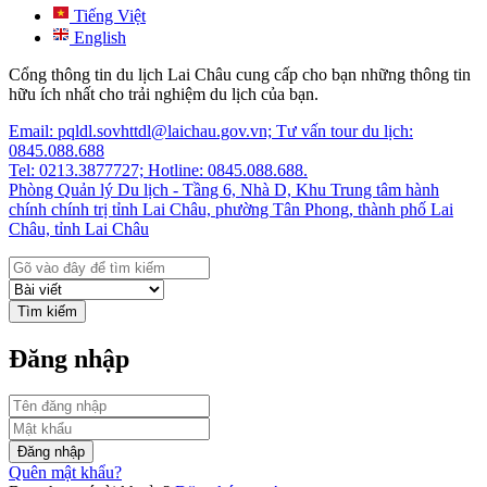
Tiếng Việt
English
Cổng thông tin du lịch Lai Châu cung cấp cho bạn những thông tin
hữu ích nhất cho trải nghiệm du lịch của bạn.
Email: pqldl.sovhttdl@laichau.gov.vn; Tư vấn tour du lịch:
0845.088.688
Tel: 0213.3877727; Hotline: 0845.088.688.
Phòng Quản lý Du lịch - Tầng 6, Nhà D, Khu Trung tâm hành
chính chính trị tỉnh Lai Châu, phường Tân Phong, thành phố Lai
Châu, tỉnh Lai Châu
Tìm kiếm
Đăng nhập
Đăng nhập
Quên mật khẩu?