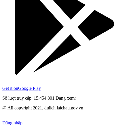
Get it on
Google Play
Số lượt truy cập:
15,454,801
Đang xem:
@ All copyright 2021, dulich.laichau.gov.vn
Đăng nhập