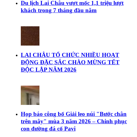
Du lịch Lai Châu vượt mốc 1,1 triệu lượt
khách trong 7 tháng đầu năm
LAI CHÂU TỔ CHỨC NHIỀU HOẠT
ĐỘNG ĐẶC SẮC CHÀO MỪNG TẾT
ĐỘC LẬP NĂM 2026
Họp báo công bố Giải leo núi "Bước chân
trên mây" mùa 3 năm 2026 – Chinh phục
con đường đá cổ Pavi