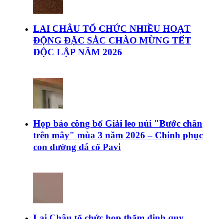
LAI CHÂU TỔ CHỨC NHIỀU HOẠT
ĐỘNG ĐẶC SẮC CHÀO MỪNG TẾT
ĐỘC LẬP NĂM 2026
Họp báo công bố Giải leo núi "Bước chân
trên mây" mùa 3 năm 2026 – Chinh phục
con đường đá cổ Pavi
Lai Châu tổ chức họp thẩm định quy