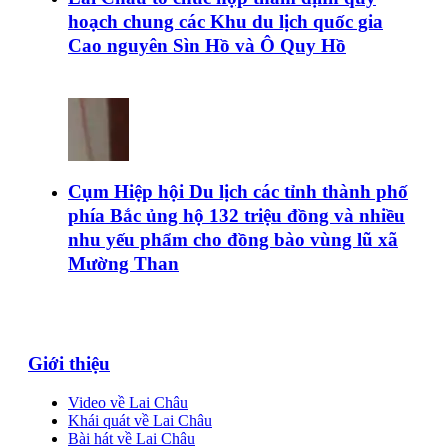
hoạch chung các Khu du lịch quốc gia
Cao nguyên Sìn Hồ và Ô Quy Hồ
Cụm Hiệp hội Du lịch các tỉnh thành phố
phía Bắc ủng hộ 132 triệu đồng và nhiều
nhu yếu phẩm cho đồng bào vùng lũ xã
Mường Than
Giới thiệu
Video về Lai Châu
Khái quát về Lai Châu
Bài hát về Lai Châu