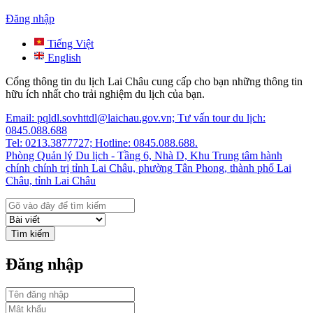
Đăng nhập
Tiếng Việt
English
Cổng thông tin du lịch Lai Châu cung cấp cho bạn những thông tin
hữu ích nhất cho trải nghiệm du lịch của bạn.
Email: pqldl.sovhttdl@laichau.gov.vn; Tư vấn tour du lịch:
0845.088.688
Tel: 0213.3877727; Hotline: 0845.088.688.
Phòng Quản lý Du lịch - Tầng 6, Nhà D, Khu Trung tâm hành
chính chính trị tỉnh Lai Châu, phường Tân Phong, thành phố Lai
Châu, tỉnh Lai Châu
Tìm kiếm
Đăng nhập