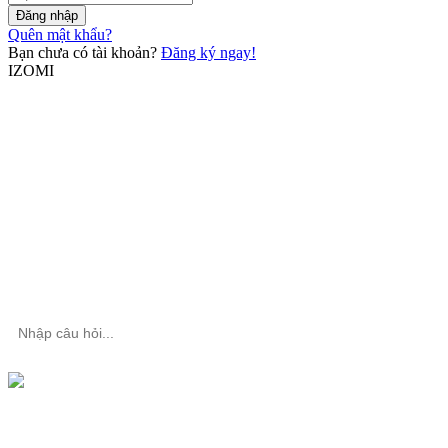
Đăng nhập
Quên mật khẩu?
Bạn chưa có tài khoản?
Đăng ký ngay!
IZOMI