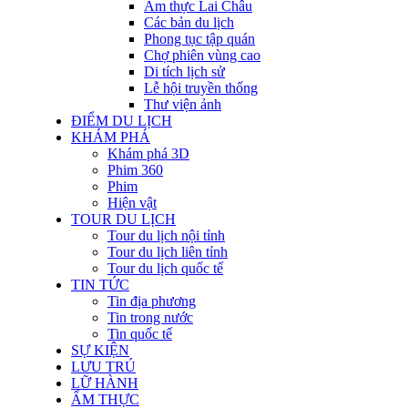
Ẩm thực Lai Châu
Các bản du lịch
Phong tục tập quán
Chợ phiên vùng cao
Di tích lịch sử
Lễ hội truyền thống
Thư viện ảnh
ĐIỂM DU LỊCH
KHÁM PHÁ
Khám phá 3D
Phim 360
Phim
Hiện vật
TOUR DU LỊCH
Tour du lịch nội tỉnh
Tour du lịch liên tỉnh
Tour du lịch quốc tế
TIN TỨC
Tin địa phương
Tin trong nước
Tin quốc tế
SỰ KIỆN
LƯU TRÚ
LỮ HÀNH
ẨM THỰC