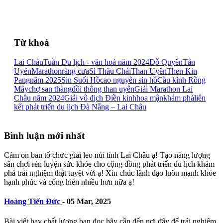
Từ khoá
Lai Châu
Tuần Du lịch - văn hoá năm 2024
Đỗ Quyên
Tân
Uyên
Marathon
răng cưa
Sì Thâu Chải
Than Uyên
Then Kin
Pang
năm 2025
Sin Suối Hồ
cao nguyên sìn hồ
Cầu kính Rồng
Mây
chợ san thàng
đồi thông than uyên
Giải Marathon Lai
Châu năm 2024
Giải vô địch Điền kinh
hoa mận
khám phá
liên
kết phát triển du lịch Đà Nẵng – Lai Châu
Bình luận mới nhất
Cảm on ban tổ chức giải leo núi tỉnh Lai Châu ạ! Tạo năng lượng
sân chơi rèn luyện sức khỏe cho cộng đồng phát triển du lịch khám
phá trải nghiệm thật tuyệt vời ạ! Xin chúc lãnh đạo luôn mạnh khỏe
hạnh phúc và cống hiến nhiều hơn nữa ạ!
Hoàng Tiến Đức
-
05 Mar, 2025
Bài viết hay chất lượng bạn đọc hãy cần đến nơi đây để trải nghiệm