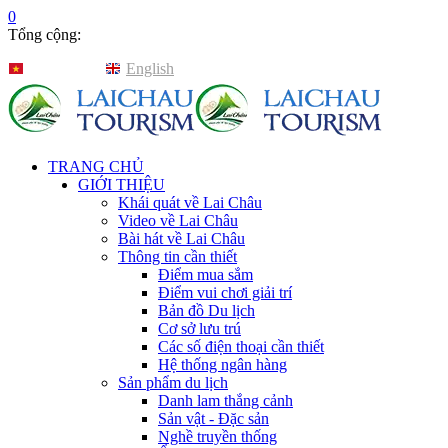
0
Tổng cộng:
Tiếng Việt
English
TRANG CHỦ
GIỚI THIỆU
Khái quát về Lai Châu
Video về Lai Châu
Bài hát về Lai Châu
Thông tin cần thiết
Điểm mua sắm
Điểm vui chơi giải trí
Bản đồ Du lịch
Cơ sở lưu trú
Các số điện thoại cần thiết
Hệ thống ngân hàng
Sản phẩm du lịch
Danh lam thắng cảnh
Sản vật - Đặc sản
Nghề truyền thống