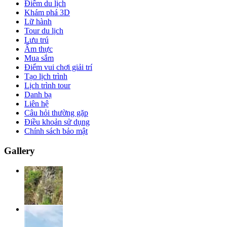
Điểm du lịch
Khám phá 3D
Lữ hành
Tour du lịch
Lưu trú
Ẩm thực
Mua sắm
Điểm vui chơi giải trí
Tạo lịch trình
Lịch trình tour
Danh bạ
Liên hệ
Câu hỏi thường gặp
Điều khoản sử dụng
Chính sách bảo mật
Gallery