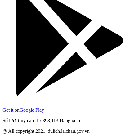
Get it on
Google Play
Số lượt truy cập:
15,398,113
Đang xem:
@ All copyright 2021, dulich.laichau.gov.vn