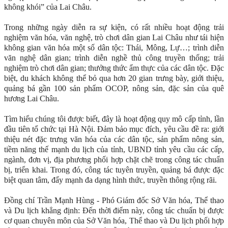
không khói” của Lai Châu.
Trong những ngày diễn ra sự kiện, có rất nhiều hoạt động trải
nghiệm văn hóa, văn nghệ, trò chơi dân gian Lai Châu như tái hiện
không gian văn hóa một số dân tộc: Thái, Mông, Lự…; trình diễn
văn nghệ dân gian; trình diễn nghề thủ công truyền thống; trải
nghiệm trò chơi dân gian; thưởng thức ẩm thực của các dân tộc. Đặc
biệt, du khách không thể bỏ qua hơn 20 gian trưng bày, giới thiệu,
quảng bá gần 100 sản phẩm OCOP, nông sản, đặc sản của quê
hương Lai Châu.
Tìm hiểu chúng tôi được biết, đây là hoạt động quy mô cấp tỉnh, lần
đầu tiên tổ chức tại Hà Nội. Đảm bảo mục đích, yêu cầu đề ra: giới
thiệu nét đặc trưng văn hóa của các dân tộc, sản phẩm nông sản,
tiềm năng thế mạnh du lịch của tỉnh, UBND tỉnh yêu cầu các cấp,
ngành, đơn vị, địa phương phối hợp chặt chẽ trong công tác chuẩn
bị, triển khai. Trong đó, công tác tuyên truyền, quảng bá được đặc
biệt quan tâm, đẩy mạnh đa dạng hình thức, truyền thông rộng rãi.
Đồng chí Trần Mạnh Hùng - Phó Giám đốc Sở Văn hóa, Thể thao
và Du lịch khẳng định: Đến thời điểm này, công tác chuẩn bị được
cơ quan chuyên môn của Sở Văn hóa, Thể thao và Du lịch phối hợp