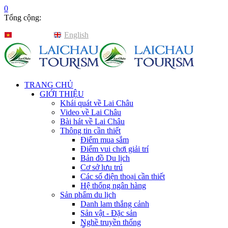
0
Tổng cộng:
Tiếng Việt
English
TRANG CHỦ
GIỚI THIỆU
Khái quát về Lai Châu
Video về Lai Châu
Bài hát về Lai Châu
Thông tin cần thiết
Điểm mua sắm
Điểm vui chơi giải trí
Bản đồ Du lịch
Cơ sở lưu trú
Các số điện thoại cần thiết
Hệ thống ngân hàng
Sản phẩm du lịch
Danh lam thắng cảnh
Sản vật - Đặc sản
Nghề truyền thống