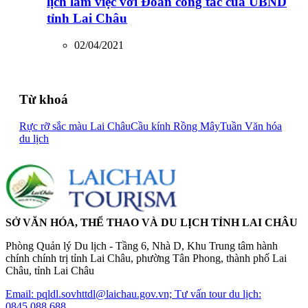
lịch làm việc với Đoàn công tác của UBND
tỉnh Lai Châu
02/04/2021
Từ khoá
Rực rỡ sắc màu Lai Châu
Cầu kính Rồng Mây
Tuần Văn hóa
du lịch
SỞ VĂN HÓA, THỂ THAO VÀ DU LỊCH TỈNH LAI CHÂU
Phòng Quản lý Du lịch - Tầng 6, Nhà D, Khu Trung tâm hành
chính chính trị tỉnh Lai Châu, phường Tân Phong, thành phố Lai
Châu, tỉnh Lai Châu
Email: pqldl.sovhttdl@laichau.gov.vn; Tư vấn tour du lịch:
0845.088.688