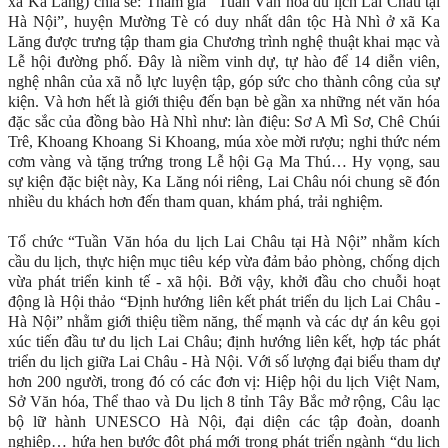
xã Ka Lăng) chia sẻ: Tham gia “Tuần Văn hóa du lịch Lai Châu tại
Hà Nội”, huyện Mường Tè có duy nhất dân tộc Hà Nhì ở xã Ka
Lăng được trưng tập tham gia Chương trình nghệ thuật khai mạc và
Lễ hội đường phố. Đây là niềm vinh dự, tự hào để 14 diễn viên,
nghệ nhân của xã nỗ lực luyện tập, góp sức cho thành công của sự
kiện. Và hơn hết là giới thiệu đến bạn bè gần xa những nét văn hóa
đặc sắc của đồng bào Hà Nhì như: làn điệu: Sơ A Mì Sơ, Chê Chúi
Trê, Khoang Khoang Si Khoang, múa xòe mời rượu; nghi thức ném
cơm vàng và tặng trứng trong Lễ hội Gạ Ma Thú… Hy vọng, sau
sự kiện đặc biệt này, Ka Lăng nói riêng, Lai Châu nói chung sẽ đón
nhiều du khách hơn đến tham quan, khám phá, trải nghiệm.
Tổ chức “Tuần Văn hóa du lịch Lai Châu tại Hà Nội” nhằm kích
cầu du lịch, thực hiện mục tiêu kép vừa đảm bảo phòng, chống dịch
vừa phát triển kinh tế - xã hội. Bởi vậy, khởi đầu cho chuỗi hoạt
động là Hội thảo “Định hướng liên kết phát triển du lịch Lai Châu -
Hà Nội” nhằm giới thiệu tiềm năng, thế mạnh và các dự án kêu gọi
xúc tiến đầu tư du lịch Lai Châu; định hướng liên kết, hợp tác phát
triển du lịch giữa Lai Châu - Hà Nội. Với số lượng đại biểu tham dự
hơn 200 người, trong đó có các đơn vị: Hiệp hội du lịch Việt Nam,
Sở Văn hóa, Thể thao và Du lịch 8 tỉnh Tây Bắc mở rộng, Câu lạc
bộ lữ hành UNESCO Hà Nội, đại diện các tập đoàn, doanh
nghiệp… hứa hẹn bước đột phá mới trong phát triển ngành “du lịch