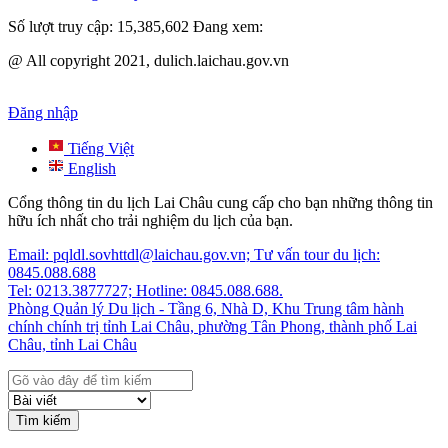
Số lượt truy cập:
15,385,602
Đang xem:
@ All copyright 2021, dulich.laichau.gov.vn
Đăng nhập
Tiếng Việt
English
Cổng thông tin du lịch Lai Châu cung cấp cho bạn những thông tin
hữu ích nhất cho trải nghiệm du lịch của bạn.
Email: pqldl.sovhttdl@laichau.gov.vn; Tư vấn tour du lịch:
0845.088.688
Tel: 0213.3877727; Hotline: 0845.088.688.
Phòng Quản lý Du lịch - Tầng 6, Nhà D, Khu Trung tâm hành
chính chính trị tỉnh Lai Châu, phường Tân Phong, thành phố Lai
Châu, tỉnh Lai Châu
Tìm kiếm