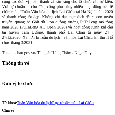
cùng các đơn vị hoàn thành và sẵn sàng cho tổ chức các sự kiện.
Với sự chuẩn bị chu đáo, công phu cùng nhiều hoạt động bên lề
chắc chắn “Tuần Văn hóa du lịch Lai Châu tại Hà Nội” năm 2020
sẽ thành công tốt đẹp. Không chỉ đạt mục đích đề ra còn tuyên
truyền, quảng bá Giải dù lượn đường trường PuTaLeng mở rộng
năm 2020 (PuTaLeng XC Open 2020) và hoạt động Kinh khí cầu
tại huyện Tam Đường, thành phố Lai Châu từ ngày 24 -
27/12/2020. Xa hơn là Tuần du lịch - văn hóa Lai Châu lần thứ II tổ
chức tháng 3/2021.
Theo laichau.gov.vn/ Tác giả: Hồng Thắm - Ngọc Duy
Thông tin vé
Đơn vị tổ chức
Từ khoá:
Tuần Văn hóa du lịch
Rực rỡ sắc màu Lai Châu
Chia sẻ