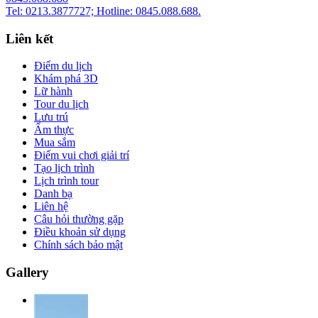
Tel: 0213.3877727; Hotline: 0845.088.688.
Liên kết
Điểm du lịch
Khám phá 3D
Lữ hành
Tour du lịch
Lưu trú
Ẩm thực
Mua sắm
Điểm vui chơi giải trí
Tạo lịch trình
Lịch trình tour
Danh bạ
Liên hệ
Câu hỏi thường gặp
Điều khoản sử dụng
Chính sách bảo mật
Gallery