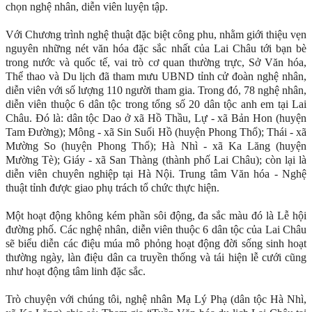
chọn nghệ nhân, diễn viên luyện tập.
Với Chương trình nghệ thuật đặc biệt công phu, nhằm giới thiệu vẹn
nguyên những nét văn hóa đặc sắc nhất của Lai Châu tới bạn bè
trong nước và quốc tế, vai trò cơ quan thường trực, Sở Văn hóa,
Thể thao và Du lịch đã tham mưu UBND tỉnh cử đoàn nghệ nhân,
diễn viên với số lượng 110 người tham gia. Trong đó, 78 nghệ nhân,
diễn viên thuộc 6 dân tộc trong tổng số 20 dân tộc anh em tại Lai
Châu. Đó là: dân tộc Dao ở xã Hồ Thầu, Lự - xã Bản Hon (huyện
Tam Đường); Mông - xã Sin Suối Hồ (huyện Phong Thổ); Thái - xã
Mường So (huyện Phong Thổ); Hà Nhì - xã Ka Lăng (huyện
Mường Tè); Giáy - xã San Thàng (thành phố Lai Châu); còn lại là
diễn viên chuyên nghiệp tại Hà Nội. Trung tâm Văn hóa - Nghệ
thuật tỉnh được giao phụ trách tổ chức thực hiện.
Một hoạt động không kém phần sôi động, đa sắc màu đó là Lễ hội
đường phố. Các nghệ nhân, diễn viên thuộc 6 dân tộc của Lai Châu
sẽ biểu diễn các điệu múa mô phỏng hoạt động đời sống sinh hoạt
thường ngày, làn điệu dân ca truyền thống và tái hiện lễ cưới cũng
như hoạt động tâm linh đặc sắc.
Trò chuyện với chúng tôi, nghệ nhân Mạ Lý Phạ (dân tộc Hà Nhì,