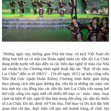
Những ngày này, không gian Nhà hát nhạc vũ kịch Việt Nam sôi
động hơn bởi sự có mặt của Đoàn nghệ nhân các dân tộc Lai Châu
đang khớp luyện với đạo diễn và các biên đạo nghệ sỹ múa của Nhà
hát chuẩn bị cho Chương trình nghệ thuật đặc sắc “Rực rỡ sắc màu
Lai Châu” diễn ra từ 20h15’ - 21h tối ngày 18/12 tại khu công viên
Nhà Bát Giác (quận Hoàn Kiếm). Chương trình được giàn dựng
theo phong cách dân gian đương đại, vừa lột tả những sắc màu văn
hóa tinh túy của đồng bào các dân tộc tỉnh Lai Châu vừa mang hơi
thở cuộc sống của ngày mới với nhiều tiết mục ca - múa - nhạc, hoạt
cảnh tái hiện lễ hội, nghi lễ tâm linh trong đời sống các dân tộc thiểu
số Lai Châu. Do đó, được Sở Văn hóa, Thể thao và Du lịch đặc biệt
quan tâm chỉ đạo, thực hiện với quy mô hoành tráng, tổ chức lựa