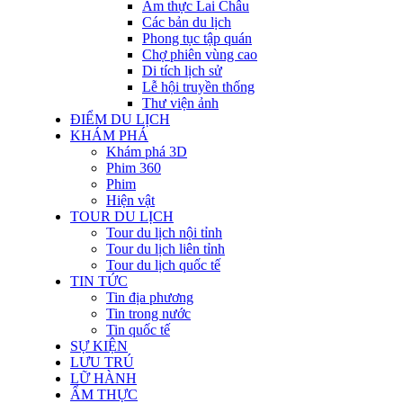
Ẩm thực Lai Châu
Các bản du lịch
Phong tục tập quán
Chợ phiên vùng cao
Di tích lịch sử
Lễ hội truyền thống
Thư viện ảnh
ĐIỂM DU LỊCH
KHÁM PHÁ
Khám phá 3D
Phim 360
Phim
Hiện vật
TOUR DU LỊCH
Tour du lịch nội tỉnh
Tour du lịch liên tỉnh
Tour du lịch quốc tế
TIN TỨC
Tin địa phương
Tin trong nước
Tin quốc tế
SỰ KIỆN
LƯU TRÚ
LỮ HÀNH
ẨM THỰC