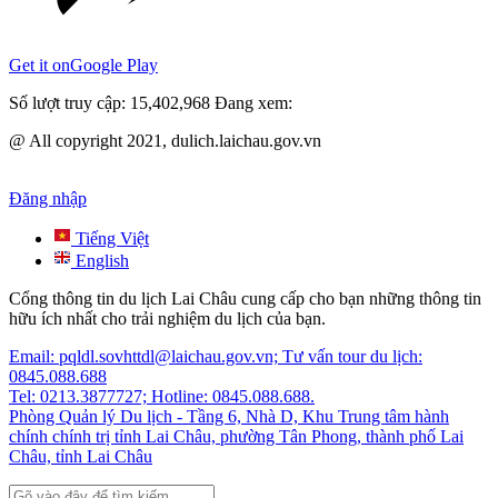
Get it on
Google Play
Số lượt truy cập:
15,402,968
Đang xem:
@ All copyright 2021, dulich.laichau.gov.vn
Đăng nhập
Tiếng Việt
English
Cổng thông tin du lịch Lai Châu cung cấp cho bạn những thông tin
hữu ích nhất cho trải nghiệm du lịch của bạn.
Email: pqldl.sovhttdl@laichau.gov.vn; Tư vấn tour du lịch:
0845.088.688
Tel: 0213.3877727; Hotline: 0845.088.688.
Phòng Quản lý Du lịch - Tầng 6, Nhà D, Khu Trung tâm hành
chính chính trị tỉnh Lai Châu, phường Tân Phong, thành phố Lai
Châu, tỉnh Lai Châu