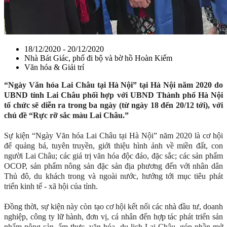
18/12/2020 - 20/12/2020
Nhà Bát Giác, phố đi bộ và bờ hồ Hoàn Kiếm
Văn hóa & Giải trí
“Ngày Văn hóa Lai Châu tại Hà Nội” tại Hà Nội năm 2020 do
UBND tỉnh Lai Châu phối hợp với UBND Thành phố Hà Nội
tổ chức sẽ diễn ra trong ba ngày (từ ngày 18 đến 20/12 tới), với
chủ đề “Rực rỡ sắc màu Lai Châu.”
Sự kiện “Ngày Văn hóa Lai Châu tại Hà Nội” năm 2020 là cơ hội
để quảng bá, tuyên truyền, giới thiệu hình ảnh về miền đất, con
người Lai Châu; các giá trị văn hóa độc đáo, đặc sắc; các sản phẩm
OCOP, sản phẩm nông sản đặc sản địa phương đến với nhân dân
Thủ đô, du khách trong và ngoài nước, hướng tới mục tiêu phát
triển kinh tế - xã hội của tỉnh.
Đồng thời, sự kiện này còn tạo cơ hội kết nối các nhà đầu tư, doanh
nghiệp, công ty lữ hành, đơn vị, cá nhân đến hợp tác phát triển sản
phẩm nông sản, ẩm thực, văn hóa, du lịch Lai Châu, góp phần mở