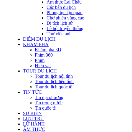
Ẩm thực Lai Châu
Các bản du lịch
Phong tục tập quán
Chợ phiên vùng cao
Di tích lịch sử
Lễ hội truyền thống
Thư viện ảnh
ĐIỂM DU LỊCH
KHÁM PHÁ
Khám phá 3D
Phim 360
Phim
Hiện vật
TOUR DU LỊCH
Tour du lịch nội tỉnh
Tour du lịch liên tỉnh
Tour du lịch quốc tế
TIN TỨC
Tin địa phương
Tin trong nước
Tin quốc tế
SỰ KIỆN
LƯU TRÚ
LỮ HÀNH
ẨM THỰC