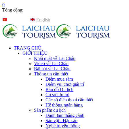
0
Tổng cộng:
Tiếng Việt
English
TRANG CHỦ
GIỚI THIỆU
Khái quát về Lai Châu
Video về Lai Châu
Bài hát về Lai Châu
Thông tin cần thiết
Điểm mua sắm
Điểm vui chơi giải trí
Bản đồ Du lịch
Cơ sở lưu trú
Các số điện thoại cần thiết
Hệ thống ngân hàng
Sản phẩm du lịch
Danh lam thắng cảnh
Sản vật - Đặc sản
Nghề truyền thống