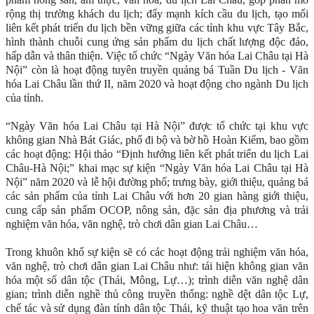
rộng thị trường khách du lịch; đẩy mạnh kích cầu du lịch, tạo mối
liên kết phát triển du lịch bền vững giữa các tỉnh khu vực Tây Bắc,
hình thành chuỗi cung ứng sản phẩm du lịch chất lượng độc đáo,
hấp dẫn và thân thiện. Việc tổ chức “Ngày Văn hóa Lai Châu tại Hà
Nội” còn là hoạt động tuyên truyền quảng bá Tuần Du lịch - Văn
hóa Lai Châu lần thứ II, năm 2020 và hoạt động cho ngành Du lịch
của tỉnh.
“Ngày Văn hóa Lai Châu tại Hà Nội” được tổ chức tại khu vực
không gian Nhà Bát Giác, phố đi bộ và bờ hồ Hoàn Kiếm, bao gồm
các hoạt động: Hội thảo “Định hướng liên kết phát triển du lịch Lai
Châu-Hà Nội;” khai mạc sự kiện “Ngày Văn hóa Lai Châu tại Hà
Nội” năm 2020 và lễ hội đường phố; trưng bày, giới thiệu, quảng bá
các sản phẩm của tỉnh Lai Châu với hơn 20 gian hàng giới thiệu,
cung cấp sản phẩm OCOP, nông sản, đặc sản địa phương và trải
nghiệm văn hóa, văn nghệ, trò chơi dân gian Lai Châu…
Trong khuôn khổ sự kiện sẽ có các hoạt động trải nghiệm văn hóa,
văn nghệ, trò chơi dân gian Lai Châu như: tái hiện không gian văn
hóa một số dân tộc (Thái, Mông, Lự…); trình diễn văn nghệ dân
gian; trình diễn nghề thủ công truyền thống: nghề dệt dân tộc Lự,
chế tác và sử dụng đàn tính dân tộc Thái, kỹ thuật tạo hoa văn trên