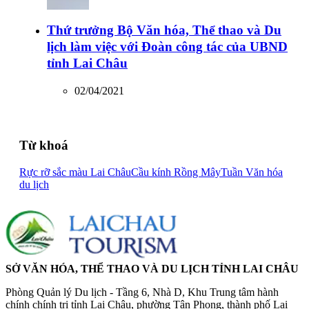
Thứ trưởng Bộ Văn hóa, Thể thao và Du
lịch làm việc với Đoàn công tác của UBND
tỉnh Lai Châu
02/04/2021
Từ khoá
Rực rỡ sắc màu Lai Châu
Cầu kính Rồng Mây
Tuần Văn hóa
du lịch
SỞ VĂN HÓA, THỂ THAO VÀ DU LỊCH TỈNH LAI CHÂU
Phòng Quản lý Du lịch - Tầng 6, Nhà D, Khu Trung tâm hành
chính chính trị tỉnh Lai Châu, phường Tân Phong, thành phố Lai