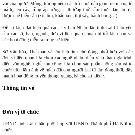
vải của người Mông; trải nghiệm các trò chơi dân gian: ném pao, tó
má lẹ, én cáy, rồng ấp trứng…; thưởng thức ẩm thực dân tộc đã
được chế biến sẵn (xôi tím, khẩu xén, thịt sấy, bánh bỏng…).
Để sự kiện đạt hiệu quả cao, Ủy ban Nhân dân tỉnh Lai Châu yêu
cầu các sở, ban, ngành, đơn vị liên quan chuẩn bị tốt kịch bản và
các hoạt động diễn ra trong sự kiện.
Sở Văn hóa, Thể thao và Du lịch tỉnh chủ động phối hợp với các
đơn vị liên quan lựa chọn các nghệ nhân, diễn viên tham gia trình
diễn văn nghệ, nghề thủ công; lựa chọn sản phẩm nông sản và tổ
chức triển lãm ảnh về miền đất con người Lai Châu; đồng thời, đẩy
mạnh hoạt động truyền thông, quảng bá cho sự kiện./.
Thông tin vé
Đơn vị tổ chức
UBND tỉnh Lai Châu phối hợp với UBND Thành phố Hà Nội tổ
chức