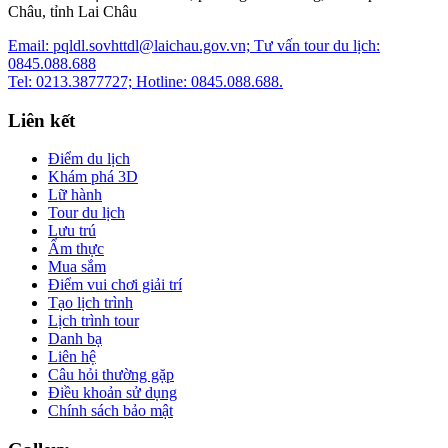
Châu, tỉnh Lai Châu
Email: pqldl.sovhttdl@laichau.gov.vn; Tư vấn tour du lịch:
0845.088.688
Tel: 0213.3877727; Hotline: 0845.088.688.
Liên kết
Điểm du lịch
Khám phá 3D
Lữ hành
Tour du lịch
Lưu trú
Ẩm thực
Mua sắm
Điểm vui chơi giải trí
Tạo lịch trình
Lịch trình tour
Danh bạ
Liên hệ
Câu hỏi thường gặp
Điều khoản sử dụng
Chính sách bảo mật