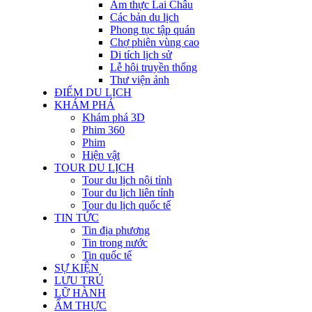
Ẩm thực Lai Châu
Các bản du lịch
Phong tục tập quán
Chợ phiên vùng cao
Di tích lịch sử
Lễ hội truyền thống
Thư viện ảnh
ĐIỂM DU LỊCH
KHÁM PHÁ
Khám phá 3D
Phim 360
Phim
Hiện vật
TOUR DU LỊCH
Tour du lịch nội tỉnh
Tour du lịch liên tỉnh
Tour du lịch quốc tế
TIN TỨC
Tin địa phương
Tin trong nước
Tin quốc tế
SỰ KIỆN
LƯU TRÚ
LỮ HÀNH
ẨM THỰC