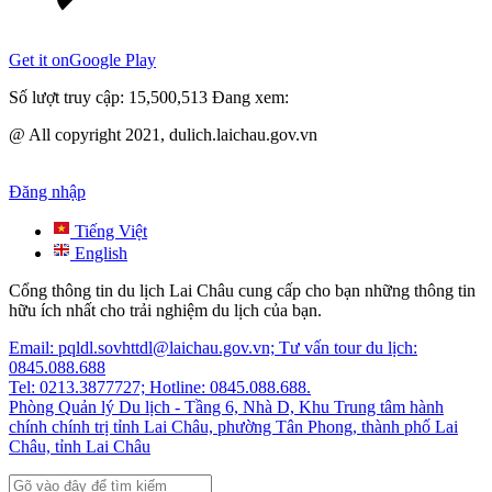
Get it on
Google Play
Số lượt truy cập:
15,500,513
Đang xem:
@ All copyright 2021, dulich.laichau.gov.vn
Đăng nhập
Tiếng Việt
English
Cổng thông tin du lịch Lai Châu cung cấp cho bạn những thông tin
hữu ích nhất cho trải nghiệm du lịch của bạn.
Email: pqldl.sovhttdl@laichau.gov.vn; Tư vấn tour du lịch:
0845.088.688
Tel: 0213.3877727; Hotline: 0845.088.688.
Phòng Quản lý Du lịch - Tầng 6, Nhà D, Khu Trung tâm hành
chính chính trị tỉnh Lai Châu, phường Tân Phong, thành phố Lai
Châu, tỉnh Lai Châu