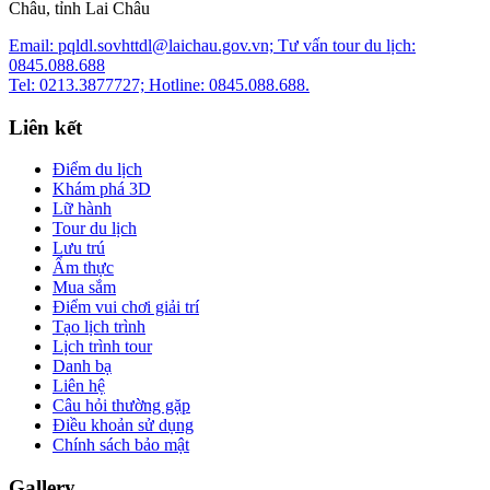
Châu, tỉnh Lai Châu
Email: pqldl.sovhttdl@laichau.gov.vn; Tư vấn tour du lịch:
0845.088.688
Tel: 0213.3877727; Hotline: 0845.088.688.
Liên kết
Điểm du lịch
Khám phá 3D
Lữ hành
Tour du lịch
Lưu trú
Ẩm thực
Mua sắm
Điểm vui chơi giải trí
Tạo lịch trình
Lịch trình tour
Danh bạ
Liên hệ
Câu hỏi thường gặp
Điều khoản sử dụng
Chính sách bảo mật
Gallery