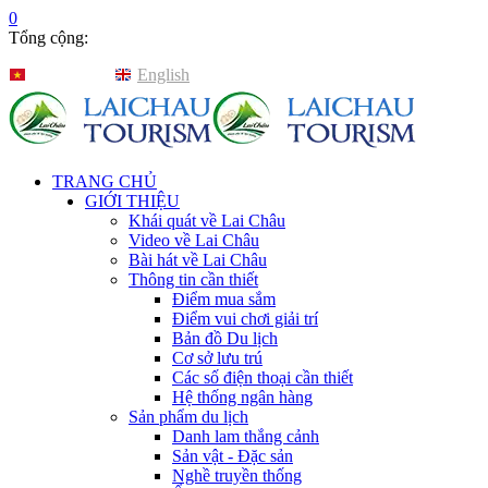
0
Tổng cộng:
Tiếng Việt
English
TRANG CHỦ
GIỚI THIỆU
Khái quát về Lai Châu
Video về Lai Châu
Bài hát về Lai Châu
Thông tin cần thiết
Điểm mua sắm
Điểm vui chơi giải trí
Bản đồ Du lịch
Cơ sở lưu trú
Các số điện thoại cần thiết
Hệ thống ngân hàng
Sản phẩm du lịch
Danh lam thắng cảnh
Sản vật - Đặc sản
Nghề truyền thống