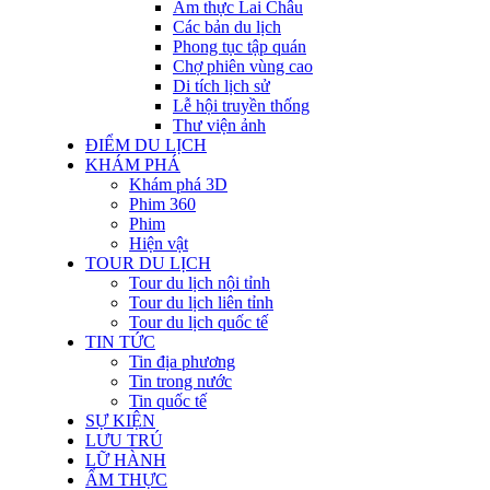
Ẩm thực Lai Châu
Các bản du lịch
Phong tục tập quán
Chợ phiên vùng cao
Di tích lịch sử
Lễ hội truyền thống
Thư viện ảnh
ĐIỂM DU LỊCH
KHÁM PHÁ
Khám phá 3D
Phim 360
Phim
Hiện vật
TOUR DU LỊCH
Tour du lịch nội tỉnh
Tour du lịch liên tỉnh
Tour du lịch quốc tế
TIN TỨC
Tin địa phương
Tin trong nước
Tin quốc tế
SỰ KIỆN
LƯU TRÚ
LỮ HÀNH
ẨM THỰC