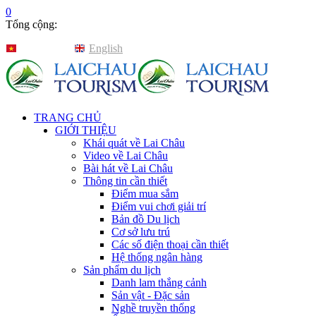
0
Tổng cộng:
Tiếng Việt
English
TRANG CHỦ
GIỚI THIỆU
Khái quát về Lai Châu
Video về Lai Châu
Bài hát về Lai Châu
Thông tin cần thiết
Điểm mua sắm
Điểm vui chơi giải trí
Bản đồ Du lịch
Cơ sở lưu trú
Các số điện thoại cần thiết
Hệ thống ngân hàng
Sản phẩm du lịch
Danh lam thắng cảnh
Sản vật - Đặc sản
Nghề truyền thống