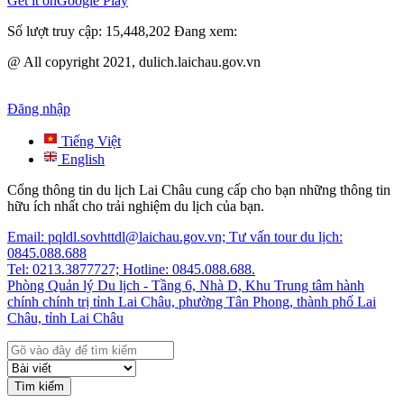
Get it on
Google Play
Số lượt truy cập:
15,448,202
Đang xem:
@ All copyright 2021, dulich.laichau.gov.vn
Đăng nhập
Tiếng Việt
English
Cổng thông tin du lịch Lai Châu cung cấp cho bạn những thông tin
hữu ích nhất cho trải nghiệm du lịch của bạn.
Email: pqldl.sovhttdl@laichau.gov.vn; Tư vấn tour du lịch:
0845.088.688
Tel: 0213.3877727; Hotline: 0845.088.688.
Phòng Quản lý Du lịch - Tầng 6, Nhà D, Khu Trung tâm hành
chính chính trị tỉnh Lai Châu, phường Tân Phong, thành phố Lai
Châu, tỉnh Lai Châu
Tìm kiếm