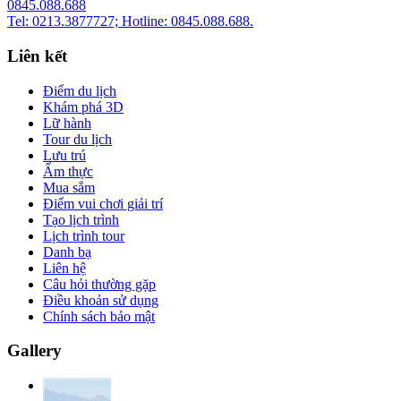
0845.088.688
Tel: 0213.3877727; Hotline: 0845.088.688.
Liên kết
Điểm du lịch
Khám phá 3D
Lữ hành
Tour du lịch
Lưu trú
Ẩm thực
Mua sắm
Điểm vui chơi giải trí
Tạo lịch trình
Lịch trình tour
Danh bạ
Liên hệ
Câu hỏi thường gặp
Điều khoản sử dụng
Chính sách bảo mật
Gallery