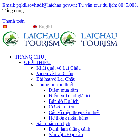
Email: pqldl.sovhttdl@laichau.gov.vn; Tư vấn tour du lịch: 0845.088
Tổng cộng:
Thanh toán
Tiếng Việt
English
TRANG CHỦ
GIỚI THIỆU
Khái quát về Lai Châu
Video về Lai Châu
Bài hát về Lai Châu
Thông tin cần thiết
Điểm mua sắm
Điểm vui chơi giải trí
Bản đồ Du lịch
Cơ sở lưu trú
Các số điện thoại cần thiết
Hệ thống ngân hàng
Sản phẩm du lịch
Danh lam thắng cảnh
Sản vật - Đặc sản