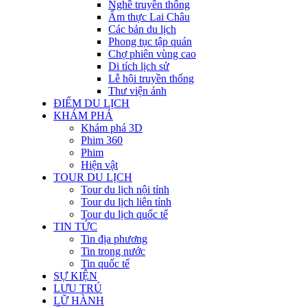
Nghề truyền thống
Ẩm thực Lai Châu
Các bản du lịch
Phong tục tập quán
Chợ phiên vùng cao
Di tích lịch sử
Lễ hội truyền thống
Thư viện ảnh
ĐIỂM DU LỊCH
KHÁM PHÁ
Khám phá 3D
Phim 360
Phim
Hiện vật
TOUR DU LỊCH
Tour du lịch nội tỉnh
Tour du lịch liên tỉnh
Tour du lịch quốc tế
TIN TỨC
Tin địa phương
Tin trong nước
Tin quốc tế
SỰ KIỆN
LƯU TRÚ
LỮ HÀNH