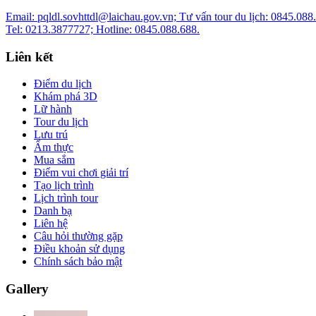
Email: pqldl.sovhttdl@laichau.gov.vn; Tư vấn tour du lịch: 0845.088
Tel: 0213.3877727; Hotline: 0845.088.688.
Liên kết
Điểm du lịch
Khám phá 3D
Lữ hành
Tour du lịch
Lưu trú
Ẩm thực
Mua sắm
Điểm vui chơi giải trí
Tạo lịch trình
Lịch trình tour
Danh bạ
Liên hệ
Câu hỏi thường gặp
Điều khoản sử dụng
Chính sách bảo mật
Gallery