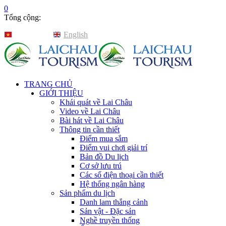
0
Tổng cộng:
Tiếng Việt
English
TRANG CHỦ
GIỚI THIỆU
Khái quát về Lai Châu
Video về Lai Châu
Bài hát về Lai Châu
Thông tin cần thiết
Điểm mua sắm
Điểm vui chơi giải trí
Bản đồ Du lịch
Cơ sở lưu trú
Các số điện thoại cần thiết
Hệ thống ngân hàng
Sản phẩm du lịch
Danh lam thắng cảnh
Sản vật - Đặc sản
Nghề truyền thống