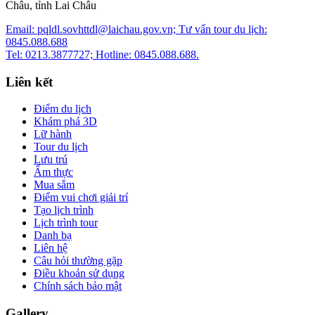
Châu, tỉnh Lai Châu
Email: pqldl.sovhttdl@laichau.gov.vn; Tư vấn tour du lịch:
0845.088.688
Tel: 0213.3877727; Hotline: 0845.088.688.
Liên kết
Điểm du lịch
Khám phá 3D
Lữ hành
Tour du lịch
Lưu trú
Ẩm thực
Mua sắm
Điểm vui chơi giải trí
Tạo lịch trình
Lịch trình tour
Danh bạ
Liên hệ
Câu hỏi thường gặp
Điều khoản sử dụng
Chính sách bảo mật
Gallery