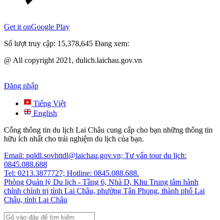
Get it on
Google Play
Số lượt truy cập:
15,378,645
Đang xem:
@ All copyright 2021, dulich.laichau.gov.vn
Đăng nhập
Tiếng Việt
English
Cổng thông tin du lịch Lai Châu cung cấp cho bạn những thông tin
hữu ích nhất cho trải nghiệm du lịch của bạn.
Email: pqldl.sovhttdl@laichau.gov.vn; Tư vấn tour du lịch:
0845.088.688
Tel: 0213.3877727; Hotline: 0845.088.688.
Phòng Quản lý Du lịch - Tầng 6, Nhà D, Khu Trung tâm hành
chính chính trị tỉnh Lai Châu, phường Tân Phong, thành phố Lai
Châu, tỉnh Lai Châu