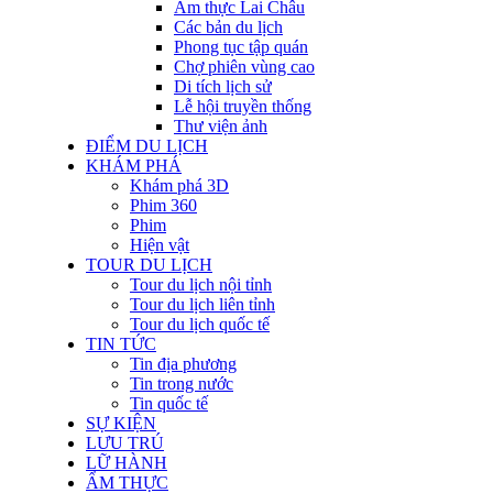
Ẩm thực Lai Châu
Các bản du lịch
Phong tục tập quán
Chợ phiên vùng cao
Di tích lịch sử
Lễ hội truyền thống
Thư viện ảnh
ĐIỂM DU LỊCH
KHÁM PHÁ
Khám phá 3D
Phim 360
Phim
Hiện vật
TOUR DU LỊCH
Tour du lịch nội tỉnh
Tour du lịch liên tỉnh
Tour du lịch quốc tế
TIN TỨC
Tin địa phương
Tin trong nước
Tin quốc tế
SỰ KIỆN
LƯU TRÚ
LỮ HÀNH
ẨM THỰC