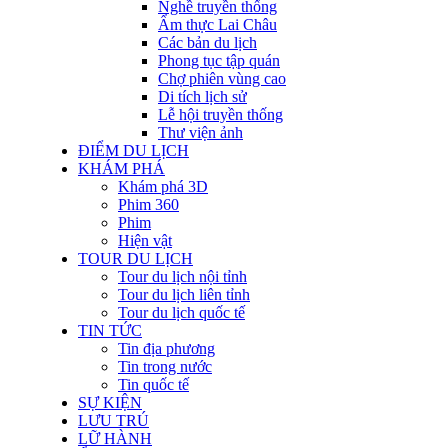
Nghề truyền thống
Ẩm thực Lai Châu
Các bản du lịch
Phong tục tập quán
Chợ phiên vùng cao
Di tích lịch sử
Lễ hội truyền thống
Thư viện ảnh
ĐIỂM DU LỊCH
KHÁM PHÁ
Khám phá 3D
Phim 360
Phim
Hiện vật
TOUR DU LỊCH
Tour du lịch nội tỉnh
Tour du lịch liên tỉnh
Tour du lịch quốc tế
TIN TỨC
Tin địa phương
Tin trong nước
Tin quốc tế
SỰ KIỆN
LƯU TRÚ
LỮ HÀNH