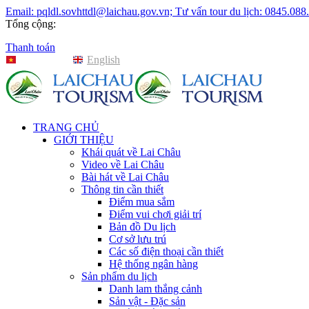
Email: pqldl.sovhttdl@laichau.gov.vn; Tư vấn tour du lịch: 0845.088
Tổng cộng:
Thanh toán
Tiếng Việt
English
TRANG CHỦ
GIỚI THIỆU
Khái quát về Lai Châu
Video về Lai Châu
Bài hát về Lai Châu
Thông tin cần thiết
Điểm mua sắm
Điểm vui chơi giải trí
Bản đồ Du lịch
Cơ sở lưu trú
Các số điện thoại cần thiết
Hệ thống ngân hàng
Sản phẩm du lịch
Danh lam thắng cảnh
Sản vật - Đặc sản