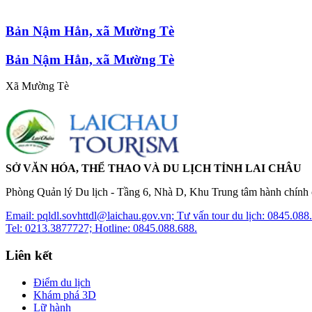
Bản Nậm Hẳn, xã Mường Tè
Bản Nậm Hẳn, xã Mường Tè
Xã Mường Tè
SỞ VĂN HÓA, THỂ THAO VÀ DU LỊCH TỈNH LAI CHÂU
Phòng Quản lý Du lịch - Tầng 6, Nhà D, Khu Trung tâm hành chính c
Email: pqldl.sovhttdl@laichau.gov.vn; Tư vấn tour du lịch: 0845.088
Tel: 0213.3877727; Hotline: 0845.088.688.
Liên kết
Điểm du lịch
Khám phá 3D
Lữ hành