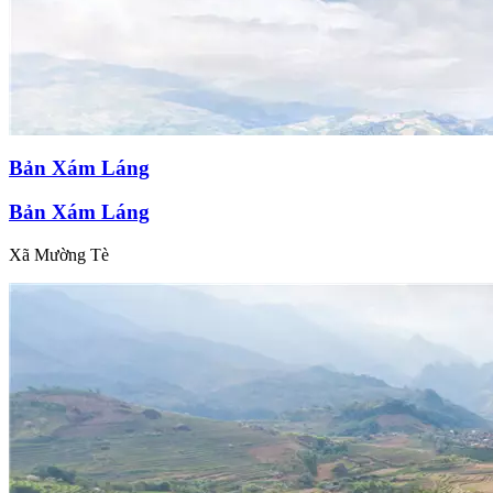
Bản Xám Láng
Bản Xám Láng
Xã Mường Tè