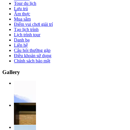
Tour du lịch
Lưu trú
Ẩm thực
Mua sắm
Điểm vui chơi giải trí
Tạo lịch trình
Lịch trình tour
Danh bạ
Liên hệ
Câu hỏi thường gặp
Điều khoản sử dụng
Chính sách bảo mật
Gallery