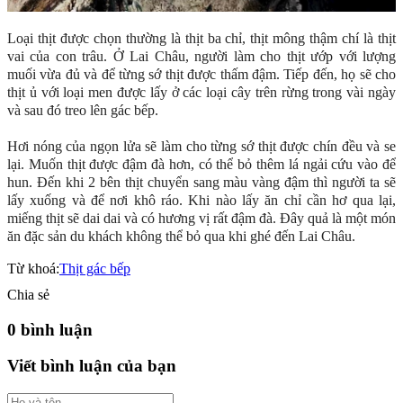
Loại thịt được chọn thường là thịt ba chỉ, thịt mông thậm chí là thịt
vai của con trâu. Ở Lai Châu, người làm cho thịt ướp với lượng
muối vừa đủ và để từng sớ thịt được thấm đậm. Tiếp đến, họ sẽ cho
thịt ủ với loại men được lấy ở các loại cây trên rừng trong vài ngày
và sau đó treo lên gác bếp.
Hơi nóng của ngọn lửa sẽ làm cho từng sớ thịt được chín đều và se
lại. Muốn thịt được đậm đà hơn, có thể bỏ thêm lá ngải cứu vào để
hun. Đến khi 2 bên thịt chuyển sang màu vàng đậm thì người ta sẽ
lấy xuống và để nơi khô ráo. Khi nào lấy ăn chỉ cần hơ qua lại,
miếng thịt sẽ dai dai và có hương vị rất đậm đà. Đây quả là một món
ăn đặc sản du khách không thể bỏ qua khi ghé đến Lai Châu.
Từ khoá:
Thịt gác bếp
Chia sẻ
0 bình luận
Viết bình luận của bạn