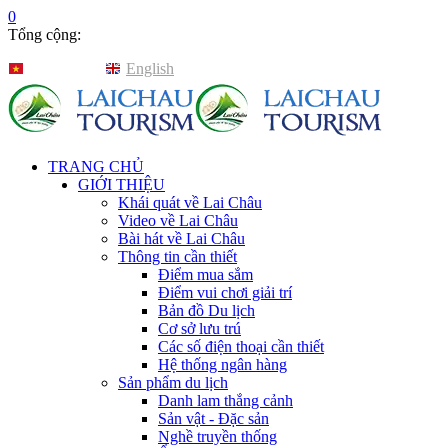
0
Tổng cộng:
Tiếng Việt
English
TRANG CHỦ
GIỚI THIỆU
Khái quát về Lai Châu
Video về Lai Châu
Bài hát về Lai Châu
Thông tin cần thiết
Điểm mua sắm
Điểm vui chơi giải trí
Bản đồ Du lịch
Cơ sở lưu trú
Các số điện thoại cần thiết
Hệ thống ngân hàng
Sản phẩm du lịch
Danh lam thắng cảnh
Sản vật - Đặc sản
Nghề truyền thống