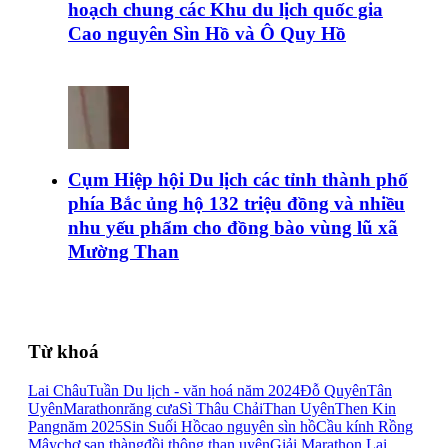
hoạch chung các Khu du lịch quốc gia
Cao nguyên Sìn Hồ và Ô Quy Hồ
Cụm Hiệp hội Du lịch các tỉnh thành phố
phía Bắc ủng hộ 132 triệu đồng và nhiều
nhu yếu phẩm cho đồng bào vùng lũ xã
Mường Than
Từ khoá
Lai Châu
Tuần Du lịch - văn hoá năm 2024
Đỗ Quyên
Tân
Uyên
Marathon
răng cưa
Sì Thâu Chải
Than Uyên
Then Kin
Pang
năm 2025
Sin Suối Hồ
cao nguyên sìn hồ
Cầu kính Rồng
Mây
chợ san thàng
đồi thông than uyên
Giải Marathon Lai