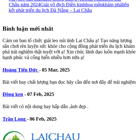
Châu năm 2024
Giải vô địch Điền kinh
hoa mận
khám phá
liên
kết phát triển du lịch Đà Nẵng – Lai Châu
Bình luận mới nhất
Cảm on ban tổ chức giải leo núi tỉnh Lai Châu ạ! Tạo năng lượng
sân chơi rèn luyện sức khỏe cho cộng đồng phát triển du lịch khám
phá trải nghiệm thật tuyệt vời ạ! Xin chúc lãnh đạo luôn mạnh khỏe
hạnh phúc và cống hiến nhiều hơn nữa ạ!
Hoàng Tiến Đức
-
05 Mar, 2025
Bài viết hay chất lượng bạn đọc hãy cần đến nơi đây để trải nghiệm
Đồng ken
-
07 Feb, 2025
Bài viết có nội dung hay hấp dẫn ,ảnh đẹp .
Trần Long
-
06 Feb, 2025