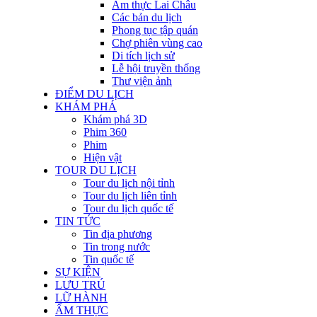
Ẩm thực Lai Châu
Các bản du lịch
Phong tục tập quán
Chợ phiên vùng cao
Di tích lịch sử
Lễ hội truyền thống
Thư viện ảnh
ĐIỂM DU LỊCH
KHÁM PHÁ
Khám phá 3D
Phim 360
Phim
Hiện vật
TOUR DU LỊCH
Tour du lịch nội tỉnh
Tour du lịch liên tỉnh
Tour du lịch quốc tế
TIN TỨC
Tin địa phương
Tin trong nước
Tin quốc tế
SỰ KIỆN
LƯU TRÚ
LỮ HÀNH
ẨM THỰC