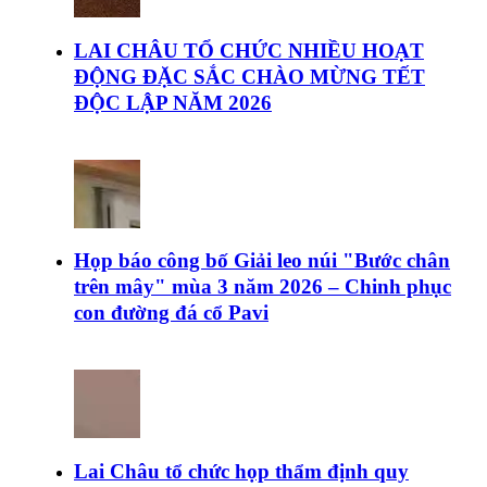
LAI CHÂU TỔ CHỨC NHIỀU HOẠT
ĐỘNG ĐẶC SẮC CHÀO MỪNG TẾT
ĐỘC LẬP NĂM 2026
Họp báo công bố Giải leo núi "Bước chân
trên mây" mùa 3 năm 2026 – Chinh phục
con đường đá cổ Pavi
Lai Châu tổ chức họp thẩm định quy