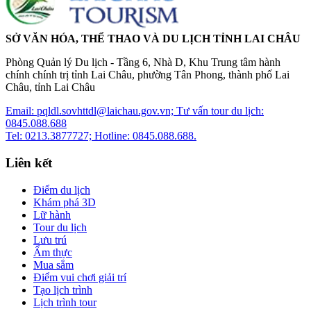
SỞ VĂN HÓA, THỂ THAO VÀ DU LỊCH TỈNH LAI CHÂU
Phòng Quản lý Du lịch - Tầng 6, Nhà D, Khu Trung tâm hành
chính chính trị tỉnh Lai Châu, phường Tân Phong, thành phố Lai
Châu, tỉnh Lai Châu
Email: pqldl.sovhttdl@laichau.gov.vn; Tư vấn tour du lịch:
0845.088.688
Tel: 0213.3877727; Hotline: 0845.088.688.
Liên kết
Điểm du lịch
Khám phá 3D
Lữ hành
Tour du lịch
Lưu trú
Ẩm thực
Mua sắm
Điểm vui chơi giải trí
Tạo lịch trình
Lịch trình tour