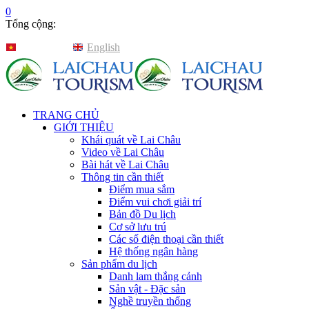
0
Tổng cộng:
Tiếng Việt
English
TRANG CHỦ
GIỚI THIỆU
Khái quát về Lai Châu
Video về Lai Châu
Bài hát về Lai Châu
Thông tin cần thiết
Điểm mua sắm
Điểm vui chơi giải trí
Bản đồ Du lịch
Cơ sở lưu trú
Các số điện thoại cần thiết
Hệ thống ngân hàng
Sản phẩm du lịch
Danh lam thắng cảnh
Sản vật - Đặc sản
Nghề truyền thống