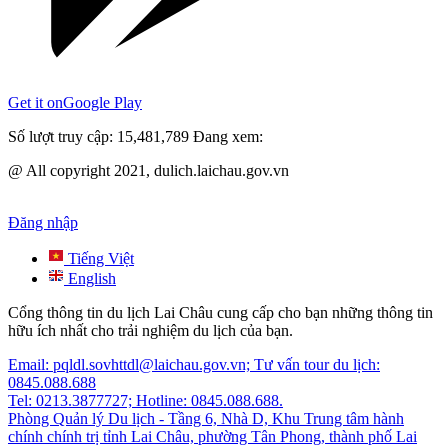
Get it on
Google Play
Số lượt truy cập:
15,481,789
Đang xem:
@ All copyright 2021, dulich.laichau.gov.vn
Đăng nhập
Tiếng Việt
English
Cổng thông tin du lịch Lai Châu cung cấp cho bạn những thông tin
hữu ích nhất cho trải nghiệm du lịch của bạn.
Email: pqldl.sovhttdl@laichau.gov.vn; Tư vấn tour du lịch:
0845.088.688
Tel: 0213.3877727; Hotline: 0845.088.688.
Phòng Quản lý Du lịch - Tầng 6, Nhà D, Khu Trung tâm hành
chính chính trị tỉnh Lai Châu, phường Tân Phong, thành phố Lai