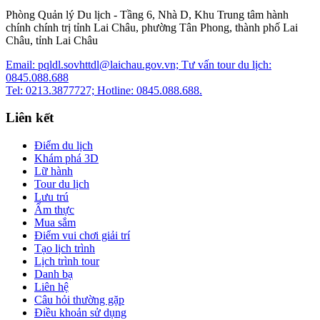
Phòng Quản lý Du lịch - Tầng 6, Nhà D, Khu Trung tâm hành
chính chính trị tỉnh Lai Châu, phường Tân Phong, thành phố Lai
Châu, tỉnh Lai Châu
Email: pqldl.sovhttdl@laichau.gov.vn; Tư vấn tour du lịch:
0845.088.688
Tel: 0213.3877727; Hotline: 0845.088.688.
Liên kết
Điểm du lịch
Khám phá 3D
Lữ hành
Tour du lịch
Lưu trú
Ẩm thực
Mua sắm
Điểm vui chơi giải trí
Tạo lịch trình
Lịch trình tour
Danh bạ
Liên hệ
Câu hỏi thường gặp
Điều khoản sử dụng