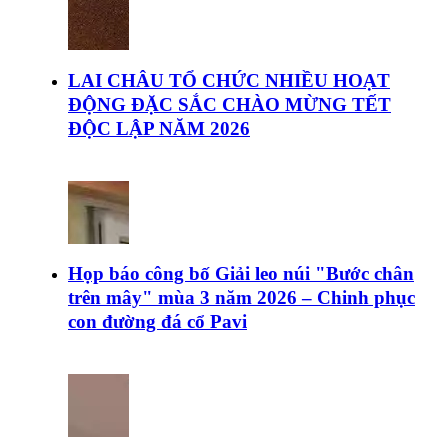
LAI CHÂU TỔ CHỨC NHIỀU HOẠT
ĐỘNG ĐẶC SẮC CHÀO MỪNG TẾT
ĐỘC LẬP NĂM 2026
Họp báo công bố Giải leo núi "Bước chân
trên mây" mùa 3 năm 2026 – Chinh phục
con đường đá cổ Pavi