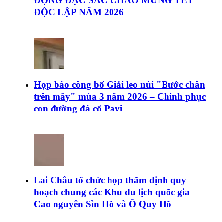
ĐỘNG ĐẶC SẮC CHÀO MỪNG TẾT
ĐỘC LẬP NĂM 2026
Họp báo công bố Giải leo núi "Bước chân
trên mây" mùa 3 năm 2026 – Chinh phục
con đường đá cổ Pavi
Lai Châu tổ chức họp thẩm định quy
hoạch chung các Khu du lịch quốc gia
Cao nguyên Sìn Hồ và Ô Quy Hồ