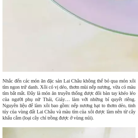
Nhắc đến các món ăn đặc sản Lai Châu không thể bỏ qua món xôi
tím ngon trứ danh. Xôi có vị dẻo, thơm mùi nếp nương, vừa có màu
tím bắt mắt. Đây là món ăn truyền thống được đôi bàn tay khéo léo
của người phụ nữ Thái, Giáy… làm với những bí quyết riêng.
Nguyên liệu để làm xôi bao gồm: nếp nương hạt to thơm dẻo, tinh
túy của vùng đất Lai Châu và màu tím của xôi được làm nên từ cây
khẩu cắm (loại cây chỉ trồng được ở vùng núi).