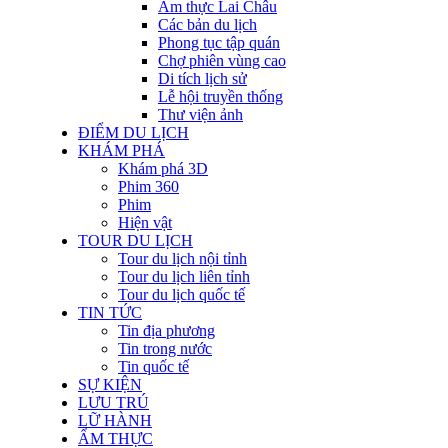
Ẩm thực Lai Châu
Các bản du lịch
Phong tục tập quán
Chợ phiên vùng cao
Di tích lịch sử
Lễ hội truyền thống
Thư viện ảnh
ĐIỂM DU LỊCH
KHÁM PHÁ
Khám phá 3D
Phim 360
Phim
Hiện vật
TOUR DU LỊCH
Tour du lịch nội tỉnh
Tour du lịch liên tỉnh
Tour du lịch quốc tế
TIN TỨC
Tin địa phương
Tin trong nước
Tin quốc tế
SỰ KIỆN
LƯU TRÚ
LỮ HÀNH
ẨM THỰC