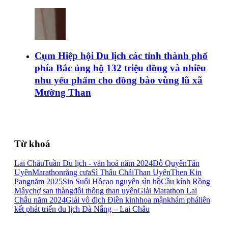
Cụm Hiệp hội Du lịch các tỉnh thành phố
phía Bắc ủng hộ 132 triệu đồng và nhiều
nhu yếu phẩm cho đồng bào vùng lũ xã
Mường Than
Từ khoá
Lai Châu
Tuần Du lịch - văn hoá năm 2024
Đỗ Quyên
Tân
Uyên
Marathon
răng cưa
Sì Thâu Chải
Than Uyên
Then Kin
Pang
năm 2025
Sin Suối Hồ
cao nguyên sìn hồ
Cầu kính Rồng
Mây
chợ san thàng
đồi thông than uyên
Giải Marathon Lai
Châu năm 2024
Giải vô địch Điền kinh
hoa mận
khám phá
liên
kết phát triển du lịch Đà Nẵng – Lai Châu