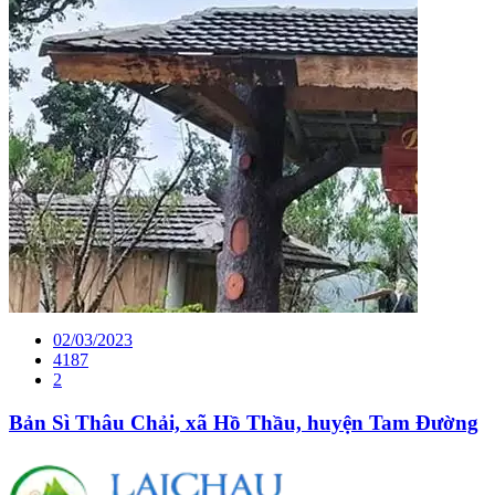
02/03/2023
4187
2
Bản Sì Thâu Chải, xã Hồ Thầu, huyện Tam Đường