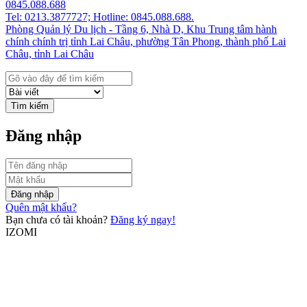
0845.088.688
Tel: 0213.3877727; Hotline: 0845.088.688.
Phòng Quản lý Du lịch - Tầng 6, Nhà D, Khu Trung tâm hành
chính chính trị tỉnh Lai Châu, phường Tân Phong, thành phố Lai
Châu, tỉnh Lai Châu
Tìm kiếm
Đăng nhập
Đăng nhập
Quên mật khẩu?
Bạn chưa có tài khoản?
Đăng ký ngay!
IZOMI