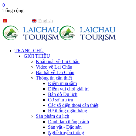
0
Tổng cộng:
Tiếng Việt
English
TRANG CHỦ
GIỚI THIỆU
Khái quát về Lai Châu
Video về Lai Châu
Bài hát về Lai Châu
Thông tin cần thiết
Điểm mua sắm
Điểm vui chơi giải trí
Bản đồ Du lịch
Cơ sở lưu trú
Các số điện thoại cần thiết
Hệ thống ngân hàng
Sản phẩm du lịch
Danh lam thắng cảnh
Sản vật - Đặc sản
Nghề truyền thống