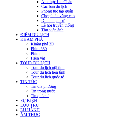
Ẩm thực Lai Châu
Các bản du lịch
Phong tục tập quán
Chợ phiên vùng cao
Di tích lịch sử
Lễ hội truyền thống
Thư viện ảnh
ĐIỂM DU LỊCH
KHÁM PHÁ
Khám phá 3D
Phim 360
Phim
Hiện vật
TOUR DU LỊCH
Tour du lịch nội tỉnh
Tour du lịch liên tỉnh
Tour du lịch quốc tế
TIN TỨC
Tin địa phương
Tin trong nước
Tin quốc tế
SỰ KIỆN
LƯU TRÚ
LỮ HÀNH
ẨM THỰC