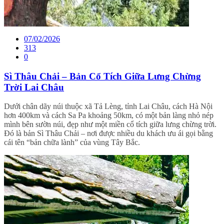
07/02/2026
313
0
Sì Thâu Chải – Bản Cổ Tích Giữa Lưng Chừng
Trời Lai Châu
Dưới chân dãy núi thuộc xã Tả Lèng, tỉnh Lai Châu, cách Hà Nội
hơn 400km và cách Sa Pa khoảng 50km, có một bản làng nhỏ nép
mình bên sườn núi, đẹp như một miền cổ tích giữa lưng chừng trời.
Đó là bản Sì Thâu Chải – nơi được nhiều du khách ưu ái gọi bằng
cái tên “bản chữa lành” của vùng Tây Bắc.