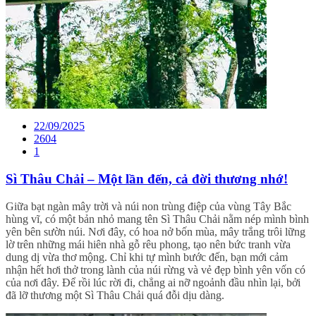
22/09/2025
2604
1
Sì Thâu Chải – Một lần đến, cả đời thương nhớ!
Giữa bạt ngàn mây trời và núi non trùng điệp của vùng Tây Bắc
hùng vĩ, có một bản nhỏ mang tên Sì Thâu Chải nằm nép mình bình
yên bên sườn núi. Nơi đây, có hoa nở bốn mùa, mây trắng trôi lững
lờ trên những mái hiên nhà gỗ rêu phong, tạo nên bức tranh vừa
dung dị vừa thơ mộng. Chỉ khi tự mình bước đến, bạn mới cảm
nhận hết hơi thở trong lành của núi rừng và vẻ đẹp bình yên vốn có
của nơi đây. Để rồi lúc rời đi, chẳng ai nỡ ngoảnh đầu nhìn lại, bởi
đã lỡ thương một Sì Thâu Chải quá đỗi dịu dàng.