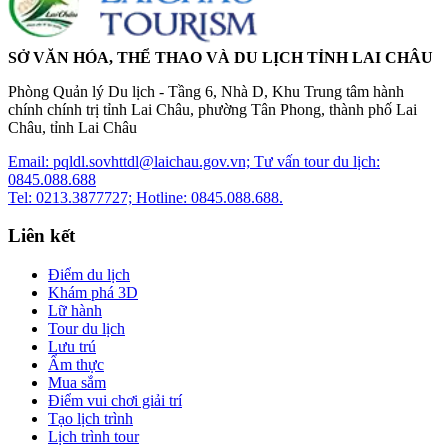
SỞ VĂN HÓA, THỂ THAO VÀ DU LỊCH TỈNH LAI CHÂU
Phòng Quản lý Du lịch - Tầng 6, Nhà D, Khu Trung tâm hành
chính chính trị tỉnh Lai Châu, phường Tân Phong, thành phố Lai
Châu, tỉnh Lai Châu
Email: pqldl.sovhttdl@laichau.gov.vn; Tư vấn tour du lịch:
0845.088.688
Tel: 0213.3877727; Hotline: 0845.088.688.
Liên kết
Điểm du lịch
Khám phá 3D
Lữ hành
Tour du lịch
Lưu trú
Ẩm thực
Mua sắm
Điểm vui chơi giải trí
Tạo lịch trình
Lịch trình tour