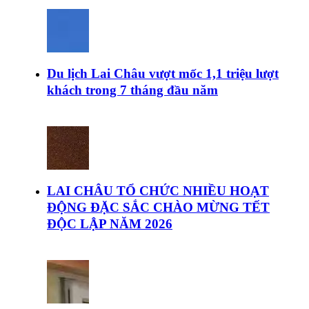
Du lịch Lai Châu vượt mốc 1,1 triệu lượt
khách trong 7 tháng đầu năm
LAI CHÂU TỔ CHỨC NHIỀU HOẠT
ĐỘNG ĐẶC SẮC CHÀO MỪNG TẾT
ĐỘC LẬP NĂM 2026