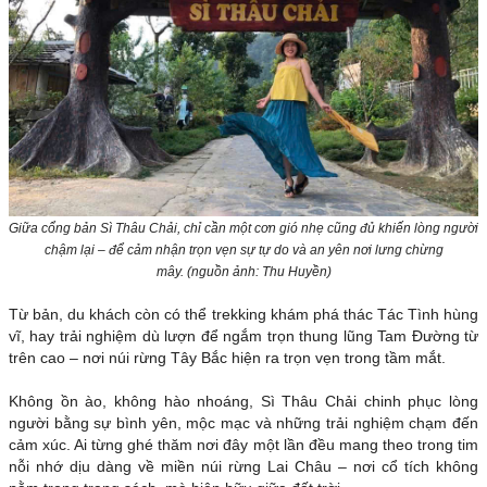
Giữa cổng bản Sì Thâu Chải, chỉ cần một cơn gió nhẹ cũng đủ khiến lòng người
chậm lại – để cảm nhận trọn vẹn sự tự do và an yên nơi lưng chừng
mây.
(nguồn ảnh: Thu Huyền)
Từ bản, du khách còn có thể trekking khám phá thác Tác Tình hùng
vĩ, hay trải nghiệm dù lượn để ngắm trọn thung lũng Tam Đường từ
trên cao – nơi núi rừng Tây Bắc hiện ra trọn vẹn trong tầm mắt.
Không ồn ào, không hào nhoáng, Sì Thâu Chải chinh phục lòng
người bằng sự bình yên, mộc mạc và những trải nghiệm chạm đến
cảm xúc. Ai từng ghé thăm nơi đây một lần đều mang theo trong tim
nỗi nhớ dịu dàng về miền núi rừng Lai Châu – nơi cổ tích không