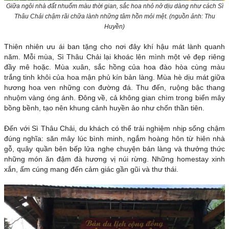
Giữa ngôi nhà đất nhuốm màu thời gian, sắc hoa nhỏ nở dịu dàng như cách Sì
Thâu Chải chậm rãi chữa lành những tâm hồn mỏi mệt.
(nguồn ảnh: Thu
Huyền)
Thiên nhiên ưu ái ban tặng cho nơi đây khí hậu mát lành quanh
năm. Mỗi mùa, Sì Thâu Chải lại khoác lên mình một vẻ đẹp riêng
đầy mê hoặc. Mùa xuân, sắc hồng của hoa đào hòa cùng màu
trắng tinh khôi của hoa mận phủ kín bản làng. Mùa hè dịu mát giữa
hương hoa ven những con đường đá. Thu đến, ruộng bậc thang
nhuộm vàng óng ánh. Đông về, cả không gian chìm trong biển mây
bồng bềnh, tạo nên khung cảnh huyền ảo như chốn thần tiên.
Đến với Sì Thâu Chải, du khách có thể trải nghiệm nhịp sống chậm
đúng nghĩa: săn mây lúc bình minh, ngắm hoàng hôn từ hiên nhà
gỗ, quây quần bên bếp lửa nghe chuyện bản làng và thưởng thức
những món ăn đậm đà hương vị núi rừng. Những homestay xinh
xắn, ấm cúng mang đến cảm giác gần gũi và thư thái.