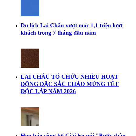
Du lịch Lai Châu vượt mốc 1,1 triệu lượt
khách trong 7 tháng đầu năm
LAI CHÂU TỔ CHỨC NHIỀU HOẠT
ĐỘNG ĐẶC SẮC CHÀO MỪNG TẾT
ĐỘC LẬP NĂM 2026
Họp báo công bố Giải leo núi "Bước chân