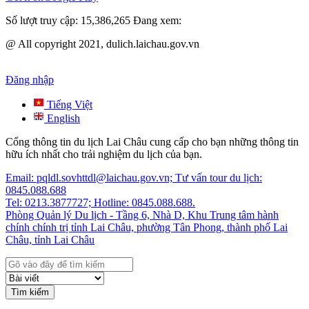
Số lượt truy cập:
15,386,265
Đang xem:
@ All copyright 2021, dulich.laichau.gov.vn
Đăng nhập
Tiếng Việt
English
Cổng thông tin du lịch Lai Châu cung cấp cho bạn những thông tin
hữu ích nhất cho trải nghiệm du lịch của bạn.
Email: pqldl.sovhttdl@laichau.gov.vn; Tư vấn tour du lịch:
0845.088.688
Tel: 0213.3877727; Hotline: 0845.088.688.
Phòng Quản lý Du lịch - Tầng 6, Nhà D, Khu Trung tâm hành
chính chính trị tỉnh Lai Châu, phường Tân Phong, thành phố Lai
Châu, tỉnh Lai Châu
Tìm kiếm