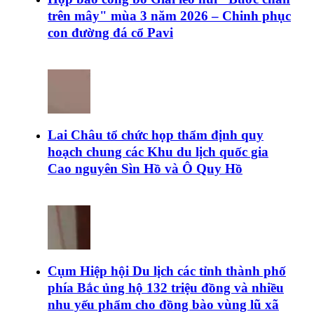
trên mây" mùa 3 năm 2026 – Chinh phục
con đường đá cổ Pavi
Lai Châu tổ chức họp thẩm định quy
hoạch chung các Khu du lịch quốc gia
Cao nguyên Sìn Hồ và Ô Quy Hồ
Cụm Hiệp hội Du lịch các tỉnh thành phố
phía Bắc ủng hộ 132 triệu đồng và nhiều
nhu yếu phẩm cho đồng bào vùng lũ xã