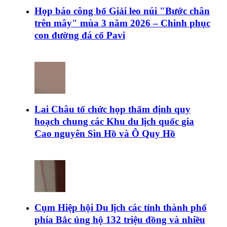
Họp báo công bố Giải leo núi "Bước chân
trên mây" mùa 3 năm 2026 – Chinh phục
con đường đá cổ Pavi
Lai Châu tổ chức họp thẩm định quy
hoạch chung các Khu du lịch quốc gia
Cao nguyên Sìn Hồ và Ô Quy Hồ
Cụm Hiệp hội Du lịch các tỉnh thành phố
phía Bắc ủng hộ 132 triệu đồng và nhiều