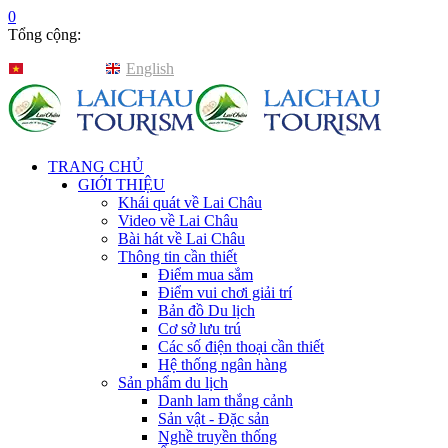
0
Tổng cộng:
Tiếng Việt
English
TRANG CHỦ
GIỚI THIỆU
Khái quát về Lai Châu
Video về Lai Châu
Bài hát về Lai Châu
Thông tin cần thiết
Điểm mua sắm
Điểm vui chơi giải trí
Bản đồ Du lịch
Cơ sở lưu trú
Các số điện thoại cần thiết
Hệ thống ngân hàng
Sản phẩm du lịch
Danh lam thắng cảnh
Sản vật - Đặc sản
Nghề truyền thống