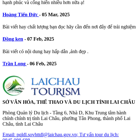
hạnh phúc và cống hiến nhiều hơn nữa ạ!
Hoàng Tiến Đức
-
05 Mar, 2025
Bài viết hay chất lượng bạn đọc hãy cần đến nơi đây để trải nghiệm
Đồng ken
-
07 Feb, 2025
Bài viết có nội dung hay hấp dẫn ,ảnh đẹp .
Trần Long
-
06 Feb, 2025
SỞ VĂN HÓA, THỂ THAO VÀ DU LỊCH TỈNH LAI CHÂU
Phòng Quản lý Du lịch - Tầng 6, Nhà D, Khu Trung tâm hành
chính chính trị tỉnh Lai Châu, phường Tân Phong, thành phố Lai
Châu, tỉnh Lai Châu
Email: pqldl.sovhttdl@laichau.gov.vn; Tư vấn tour du lịch: