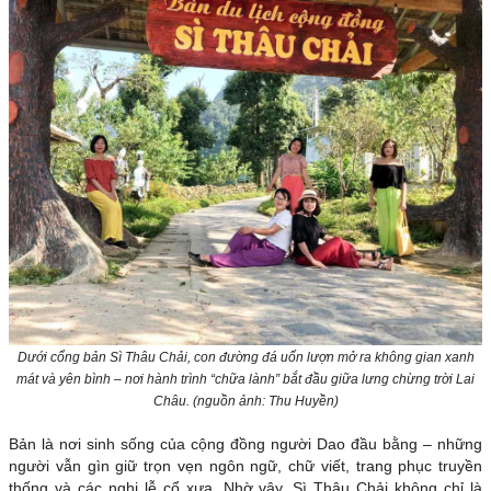
Dưới cổng bản Sì Thâu Chải, con đường đá uốn lượn mở ra không gian xanh
mát và yên bình – nơi hành trình “chữa lành” bắt đầu giữa lưng chừng trời Lai
Châu. (nguồn ảnh: Thu Huyền)
Bản là nơi sinh sống của cộng đồng người Dao đầu bằng – những
người vẫn gìn giữ trọn vẹn ngôn ngữ, chữ viết, trang phục truyền
thống và các nghi lễ cổ xưa. Nhờ vậy, Sì Thâu Chải không chỉ là