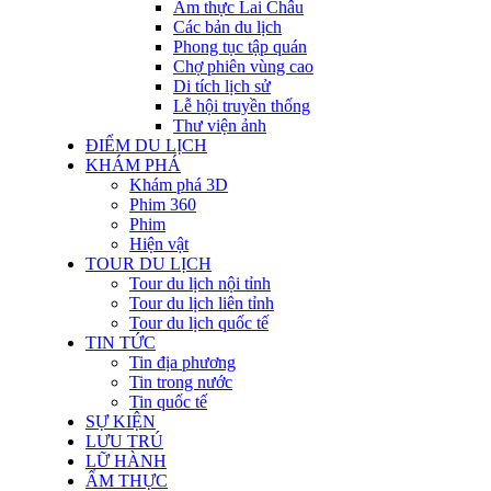
Ẩm thực Lai Châu
Các bản du lịch
Phong tục tập quán
Chợ phiên vùng cao
Di tích lịch sử
Lễ hội truyền thống
Thư viện ảnh
ĐIỂM DU LỊCH
KHÁM PHÁ
Khám phá 3D
Phim 360
Phim
Hiện vật
TOUR DU LỊCH
Tour du lịch nội tỉnh
Tour du lịch liên tỉnh
Tour du lịch quốc tế
TIN TỨC
Tin địa phương
Tin trong nước
Tin quốc tế
SỰ KIỆN
LƯU TRÚ
LỮ HÀNH
ẨM THỰC