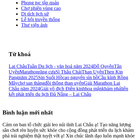
Phong tục tập quán
Chợ phiên vùng cao
Di tích lịch sử
Lễ hội truyền thống
Thư viện ảnh
Từ khoá
Lai Châu
Tuần Du lịch - văn hoá năm 2024
Đỗ Quyên
Tân
Uyên
Marathon
răng cưa
Sì Thâu Chải
Than Uyên
Then Kin
Pang
năm 2025
Sin Suối Hồ
cao nguyên sìn hồ
Cầu kính Rồng
Mây
chợ san thàng
đồi thông than uyên
Giải Marathon Lai
Châu năm 2024
Giải vô địch Điền kinh
hoa mận
khám phá
liên
kết phát triển du lịch Đà Nẵng – Lai Châu
Bình luận mới nhất
Cảm on ban tổ chức giải leo núi tỉnh Lai Châu ạ! Tạo năng lượng
sân chơi rèn luyện sức khỏe cho cộng đồng phát triển du lịch khám
phá trải nghiệm thật tuyệt vời ạ! Xin chúc lãnh đạo luôn mạnh khỏe