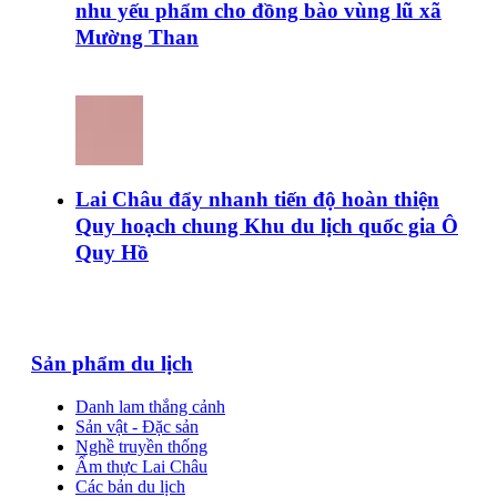
nhu yếu phẩm cho đồng bào vùng lũ xã
Mường Than
Lai Châu đẩy nhanh tiến độ hoàn thiện
Quy hoạch chung Khu du lịch quốc gia Ô
Quy Hồ
Sản phẩm du lịch
Danh lam thắng cảnh
Sản vật - Đặc sản
Nghề truyền thống
Ẩm thực Lai Châu
Các bản du lịch