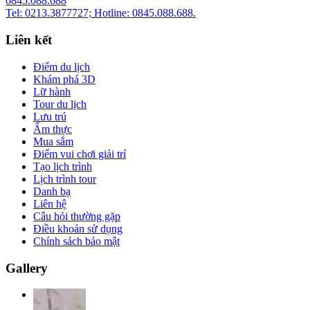
0845.088.688
Tel: 0213.3877727; Hotline: 0845.088.688.
Liên kết
Điểm du lịch
Khám phá 3D
Lữ hành
Tour du lịch
Lưu trú
Ẩm thực
Mua sắm
Điểm vui chơi giải trí
Tạo lịch trình
Lịch trình tour
Danh bạ
Liên hệ
Câu hỏi thường gặp
Điều khoản sử dụng
Chính sách bảo mật
Gallery