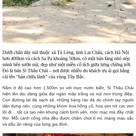
Dưới chân dãy núi thuộc xã Tả Lèng, tỉnh Lai Châu, cách Hà Nội
hơn 400km và cách Sa Pa khoảng 50km, có một bản làng nhỏ nép
mình bên sườn núi, đẹp như một miền cổ tích giữa lưng chừng trời.
Đó là bản Sì Thâu Chải – nơi được nhiều du khách ưu ái gọi bằng
cái tên “bản chữa lành” của vùng Tây Bắc.
Nằm ở độ cao hơn 1.500m so với mực nước biển, Sì Thâu Chải
hiện lên dịu dàng giữa đại ngàn mây trắng và núi non trùng điệp.
Con đường lát đá sạch sẽ, những hàng rào đá do chính tay người
dân dựng nên, cùng những khóm hoa hồng cổ, hoa sim nở rực ven
lối đi… tất cả tạo nên khung cảnh bình yên, mộc mạc mà đầy chất
thơ. Mỗi cánh cổng nhà đều được chăm chút tỉ mỉ, mang màu sắc
và dấu ấn riêng của từng gia đình.