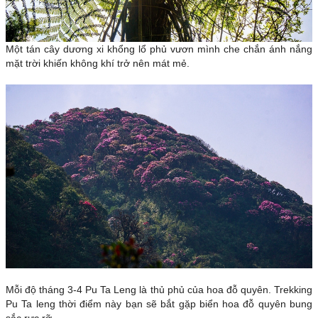
Một tán cây dương xi khổng lổ phủ vươn mình che chắn ánh nắng
mặt trời khiến không khí trở nên mát mẻ.
Mỗi độ tháng 3-4 Pu Ta Leng là thủ phủ của hoa đỗ quyên. Trekking
Pu Ta leng thời điểm này bạn sẽ bắt gặp biển hoa đỗ quyên bung
sắc rực rỡ.