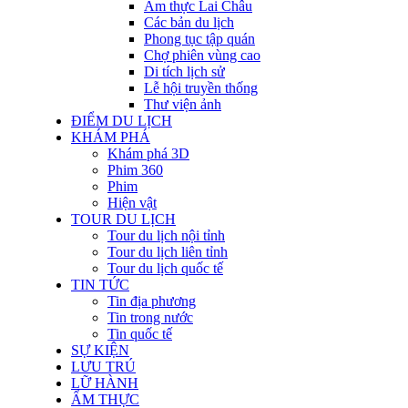
Ẩm thực Lai Châu
Các bản du lịch
Phong tục tập quán
Chợ phiên vùng cao
Di tích lịch sử
Lễ hội truyền thống
Thư viện ảnh
ĐIỂM DU LỊCH
KHÁM PHÁ
Khám phá 3D
Phim 360
Phim
Hiện vật
TOUR DU LỊCH
Tour du lịch nội tỉnh
Tour du lịch liên tỉnh
Tour du lịch quốc tế
TIN TỨC
Tin địa phương
Tin trong nước
Tin quốc tế
SỰ KIỆN
LƯU TRÚ
LỮ HÀNH
ẨM THỰC