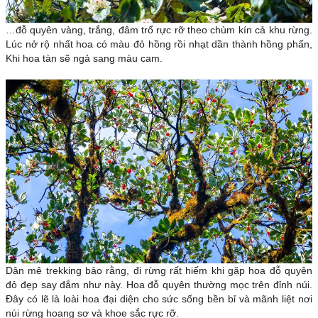
…đỗ quyên vàng, trắng, đâm trổ rực rỡ theo chùm kín cả khu rừng.
Lúc nở rộ nhất hoa có màu đỏ hồng rồi nhạt dần thành hồng phấn,
Khi hoa tàn sẽ ngả sang màu cam.
Dân mê trekking bảo rằng, đi rừng rất hiếm khi gặp hoa đỗ quyên
đỏ đẹp say đắm như này. Hoa đỗ quyên thường mọc trên đỉnh núi.
Đây có lẽ là loài hoa đại diện cho sức sống bền bỉ và mãnh liệt nơi
núi rừng hoang sơ và khoe sắc rực rỡ.