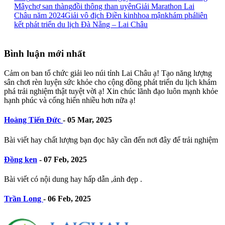
Mây
chợ san thàng
đồi thông than uyên
Giải Marathon Lai
Châu năm 2024
Giải vô địch Điền kinh
hoa mận
khám phá
liên
kết phát triển du lịch Đà Nẵng – Lai Châu
Bình luận mới nhất
Cảm on ban tổ chức giải leo núi tỉnh Lai Châu ạ! Tạo năng lượng
sân chơi rèn luyện sức khỏe cho cộng đồng phát triển du lịch khám
phá trải nghiệm thật tuyệt vời ạ! Xin chúc lãnh đạo luôn mạnh khỏe
hạnh phúc và cống hiến nhiều hơn nữa ạ!
Hoàng Tiến Đức
-
05 Mar, 2025
Bài viết hay chất lượng bạn đọc hãy cần đến nơi đây để trải nghiệm
Đồng ken
-
07 Feb, 2025
Bài viết có nội dung hay hấp dẫn ,ảnh đẹp .
Trần Long
-
06 Feb, 2025