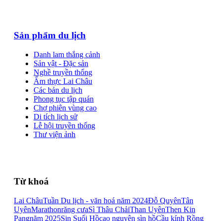
Sản phẩm du lịch
Danh lam thắng cảnh
Sản vật - Đặc sản
Nghề truyền thống
Ẩm thực Lai Châu
Các bản du lịch
Phong tục tập quán
Chợ phiên vùng cao
Di tích lịch sử
Lễ hội truyền thống
Thư viện ảnh
Từ khoá
Lai Châu
Tuần Du lịch - văn hoá năm 2024
Đỗ Quyên
Tân
Uyên
Marathon
răng cưa
Sì Thâu Chải
Than Uyên
Then Kin
Pang
năm 2025
Sin Suối Hồ
cao nguyên sìn hồ
Cầu kính Rồng