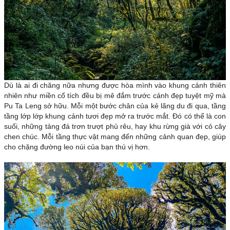
Dù là ai đi chăng nữa nhưng được hòa mình vào khung cảnh thiên
nhiên như miền cổ tích đều bị mê đắm trước cảnh đẹp tuyệt mỹ mà
Pu Ta Leng sở hữu. Mỗi một bước chân của kẻ lãng du đi qua, tầng
tầng lớp lớp khung cảnh tươi đẹp mở ra trước mắt. Đó có thể là con
suối, những tảng đá trơn trượt phủ rêu, hay khu rừng già với cỏ cây
chen chúc. Mỗi tầng thực vật mang đến những cảnh quan đẹp, giúp
cho chặng đường leo núi của bạn thú vị hơn.