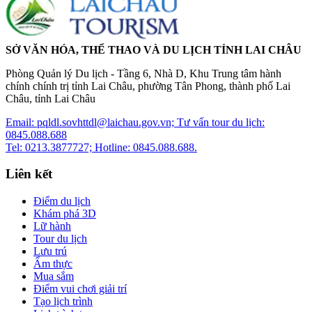
SỞ VĂN HÓA, THỂ THAO VÀ DU LỊCH TỈNH LAI CHÂU
Phòng Quản lý Du lịch - Tầng 6, Nhà D, Khu Trung tâm hành
chính chính trị tỉnh Lai Châu, phường Tân Phong, thành phố Lai
Châu, tỉnh Lai Châu
Email: pqldl.sovhttdl@laichau.gov.vn; Tư vấn tour du lịch:
0845.088.688
Tel: 0213.3877727; Hotline: 0845.088.688.
Liên kết
Điểm du lịch
Khám phá 3D
Lữ hành
Tour du lịch
Lưu trú
Ẩm thực
Mua sắm
Điểm vui chơi giải trí
Tạo lịch trình