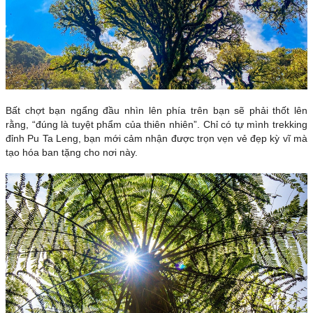
Bất chợt bạn ngẩng đầu nhìn lên phía trên bạn sẽ phải thốt lên
rằng, “đúng là tuyệt phẩm của thiên nhiên”. Chỉ có tự mình trekking
đỉnh Pu Ta Leng, bạn mới cảm nhận được trọn vẹn vẻ đẹp kỳ vĩ mà
tạo hóa ban tặng cho nơi này.