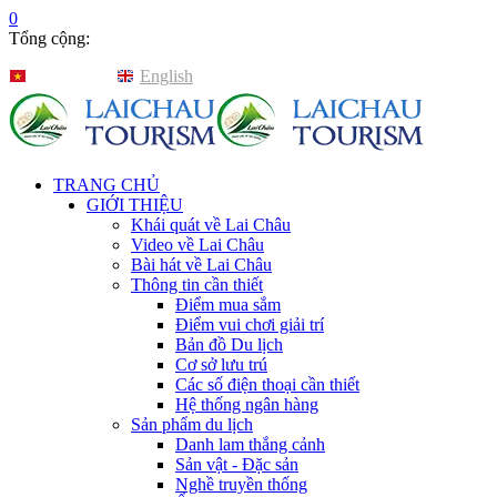
0
Tổng cộng:
Tiếng Việt
English
TRANG CHỦ
GIỚI THIỆU
Khái quát về Lai Châu
Video về Lai Châu
Bài hát về Lai Châu
Thông tin cần thiết
Điểm mua sắm
Điểm vui chơi giải trí
Bản đồ Du lịch
Cơ sở lưu trú
Các số điện thoại cần thiết
Hệ thống ngân hàng
Sản phẩm du lịch
Danh lam thắng cảnh
Sản vật - Đặc sản
Nghề truyền thống