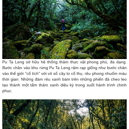
Pu Ta Leng sở hữu hệ thống thảm thực vật phong phú, đa dạng.
Bước chân vào khu rừng Pu Ta Leng rậm rạp giống như bước chân
vào thế giới "cổ tích" với vô số cây to cổ thụ, rêu phong nhuốm màu
thời gian. Những đám rêu xanh bám trên những phiến đá cheo leo
tạo thành một tấm thảm xanh diệu kỳ trong suốt hành trình chinh
phục.