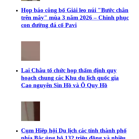
Họp báo công bố Giải leo núi "Bước chân
trên mây" mùa 3 năm 2026 – Chinh phục
con đường đá cổ Pavi
Lai Châu tổ chức họp thẩm định quy
hoạch chung các Khu du lịch quốc gia
Cao nguyên Sìn Hồ và Ô Quy Hồ
Cụm Hiệp hội Du lịch các tỉnh thành phố
phía Bắc ủng hộ 132 triệu đồng và nhiều