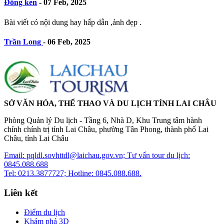
Đồng ken
-
07 Feb, 2025
Bài viết có nội dung hay hấp dẫn ,ảnh đẹp .
Trần Long
-
06 Feb, 2025
SỞ VĂN HÓA, THỂ THAO VÀ DU LỊCH TỈNH LAI CHÂU
Phòng Quản lý Du lịch - Tầng 6, Nhà D, Khu Trung tâm hành
chính chính trị tỉnh Lai Châu, phường Tân Phong, thành phố Lai
Châu, tỉnh Lai Châu
Email: pqldl.sovhttdl@laichau.gov.vn; Tư vấn tour du lịch:
0845.088.688
Tel: 0213.3877727; Hotline: 0845.088.688.
Liên kết
Điểm du lịch
Khám phá 3D