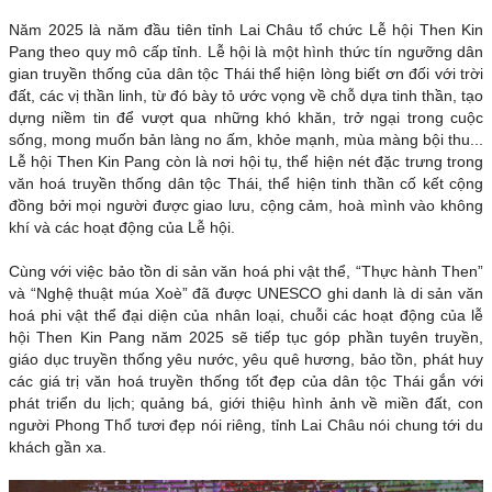
Năm 2025 là năm đầu tiên tỉnh Lai Châu tổ chức Lễ hội Then Kin
Pang theo quy mô cấp tỉnh. Lễ hội là một hình thức tín ngưỡng dân
gian truyền thống của dân tộc Thái thể hiện lòng biết ơn đối với trời
đất, các vị thần linh, từ đó bày tỏ ước vọng về chỗ dựa tinh thần, tạo
dựng niềm tin để vượt qua những khó khăn, trở ngại trong cuộc
sống, mong muốn bản làng no ấm, khỏe mạnh, mùa màng bội thu...
Lễ hội Then Kin Pang còn là nơi hội tụ, thể hiện nét đặc trưng trong
văn hoá truyền thống dân tộc Thái, thể hiện tinh thần cố kết cộng
đồng bởi mọi người được giao lưu, cộng cảm, hoà mình vào không
khí và các hoạt động của Lễ hội.
Cùng với việc bảo tồn di sản văn hoá phi vật thể, “Thực hành Then”
và “Nghệ thuật múa Xoè” đã được UNESCO ghi danh là di sản văn
hoá phi vật thể đại diện của nhân loại, chuỗi các hoạt động của lễ
hội Then Kin Pang năm 2025 sẽ tiếp tục góp phần tuyên truyền,
giáo dục truyền thống yêu nước, yêu quê hương, bảo tồn, phát huy
các giá trị văn hoá truyền thống tốt đẹp của dân tộc Thái gắn với
phát triển du lịch; quảng bá, giới thiệu hình ảnh về miền đất, con
người Phong Thổ tươi đẹp nói riêng, tỉnh Lai Châu nói chung tới du
khách gần xa.