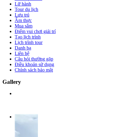
Lữ hành
Tour du lịch
Lưu trú
Ẩm thực
Mua sắm
Điểm vui chơi giải trí
Tạo lịch trình
Lịch trình tour
Danh bạ
Liên hệ
Câu hỏi thường gặp
Điều khoản sử dụng
Chính sách bảo mật
Gallery