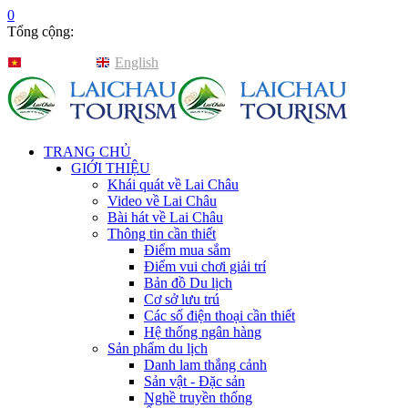
0
Tổng cộng:
Tiếng Việt
English
TRANG CHỦ
GIỚI THIỆU
Khái quát về Lai Châu
Video về Lai Châu
Bài hát về Lai Châu
Thông tin cần thiết
Điểm mua sắm
Điểm vui chơi giải trí
Bản đồ Du lịch
Cơ sở lưu trú
Các số điện thoại cần thiết
Hệ thống ngân hàng
Sản phẩm du lịch
Danh lam thắng cảnh
Sản vật - Đặc sản
Nghề truyền thống