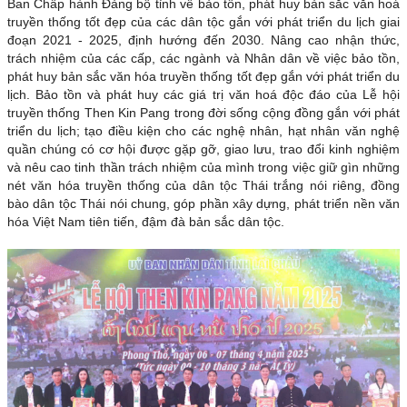
Ban Chấp hành Đảng bộ tỉnh về bảo tồn, phát huy bản sắc văn hoá
truyền thống tốt đẹp của các dân tộc gắn với phát triển du lịch giai
đoạn 2021 - 2025, định hướng đến 2030. Nâng cao nhận thức,
trách nhiệm của các cấp, các ngành và Nhân dân về việc bảo tồn,
phát huy bản sắc văn hóa truyền thống tốt đẹp gắn với phát triển du
lịch. Bảo tồn và phát huy các giá trị văn hoá độc đáo của Lễ hội
truyền thống Then Kin Pang trong đời sống cộng đồng gắn với phát
triển du lịch; tạo điều kiện cho các nghệ nhân, hạt nhân văn nghệ
quần chúng có cơ hội được gặp gỡ, giao lưu, trao đổi kinh nghiệm
và nêu cao tinh thần trách nhiệm của mình trong việc giữ gìn những
nét văn hóa truyền thống của dân tộc Thái trắng nói riêng, đồng
bào dân tộc Thái nói chung, góp phần xây dựng, phát triển nền văn
hóa Việt Nam tiên tiến, đậm đà bản sắc dân tộc.