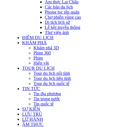
Ẩm thực Lai Châu
Các bản du lịch
Phong tục tập quán
Chợ phiên vùng cao
Di tích lịch sử
Lễ hội truyền thống
Thư viện ảnh
ĐIỂM DU LỊCH
KHÁM PHÁ
Khám phá 3D
Phim 360
Phim
Hiện vật
TOUR DU LỊCH
Tour du lịch nội tỉnh
Tour du lịch liên tỉnh
Tour du lịch quốc tế
TIN TỨC
Tin địa phương
Tin trong nước
Tin quốc tế
SỰ KIỆN
LƯU TRÚ
LỮ HÀNH
ẨM THỰC