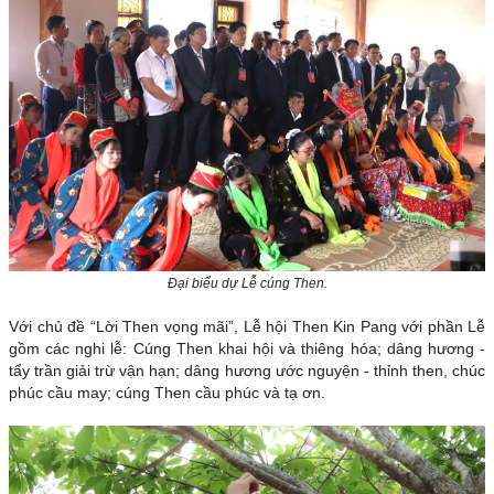
Đại biểu dự Lễ cúng Then.
Với chủ đề “Lời Then vọng mãi”, Lễ hội Then Kin Pang với phần Lễ
gồm các nghi lễ: Cúng Then khai hội và thiêng hóa; dâng hương -
tẩy trần giải trừ vận hạn; dâng hương ước nguyện - thỉnh then, chúc
phúc cầu may; cúng Then cầu phúc và tạ ơn.