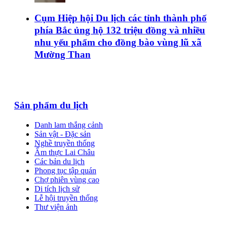
Cụm Hiệp hội Du lịch các tỉnh thành phố
phía Bắc ủng hộ 132 triệu đồng và nhiều
nhu yếu phẩm cho đồng bào vùng lũ xã
Mường Than
Sản phẩm du lịch
Danh lam thắng cảnh
Sản vật - Đặc sản
Nghề truyền thống
Ẩm thực Lai Châu
Các bản du lịch
Phong tục tập quán
Chợ phiên vùng cao
Di tích lịch sử
Lễ hội truyền thống
Thư viện ảnh