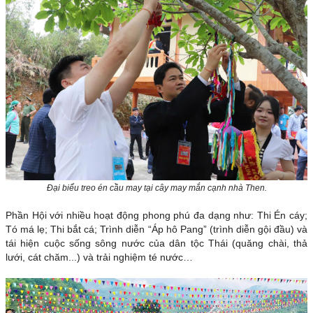
Đại biểu treo én cầu may tại cây may mắn cạnh nhà Then.
Phần Hội với nhiều hoạt động phong phú đa dạng như: Thi Én cáy;
Tó má lẹ; Thi bắt cá; Trình diễn “Áp hô Pang” (trình diễn gội đầu) và
tái hiện cuộc sống sông nước của dân tộc Thái (quăng chài, thả
lưới, cát chăm...) và trải nghiệm té nước…