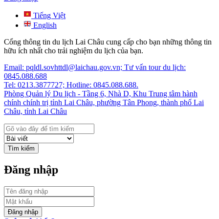
Tiếng Việt
English
Cổng thông tin du lịch Lai Châu cung cấp cho bạn những thông tin
hữu ích nhất cho trải nghiệm du lịch của bạn.
Email: pqldl.sovhttdl@laichau.gov.vn; Tư vấn tour du lịch:
0845.088.688
Tel: 0213.3877727; Hotline: 0845.088.688.
Phòng Quản lý Du lịch - Tầng 6, Nhà D, Khu Trung tâm hành
chính chính trị tỉnh Lai Châu, phường Tân Phong, thành phố Lai
Châu, tỉnh Lai Châu
Tìm kiếm
Đăng nhập
Đăng nhập