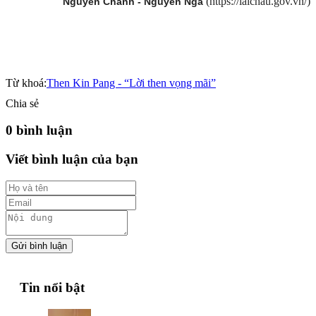
(https://laichau.gov.vn/)
Nguyễn Chanh - Nguyễn Nga
Từ khoá:
Then Kin Pang - “Lời then vọng mãi”
Chia sẻ
0 bình luận
Viết bình luận của bạn
Gửi bình luận
Tin nổi bật