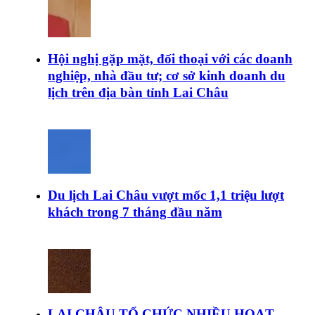
Hội nghị gặp mặt, đối thoại với các doanh
nghiệp, nhà đầu tư; cơ sở kinh doanh du
lịch trên địa bàn tỉnh Lai Châu
Du lịch Lai Châu vượt mốc 1,1 triệu lượt
khách trong 7 tháng đầu năm
LAI CHÂU TỔ CHỨC NHIỀU HOẠT