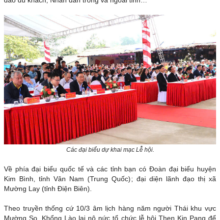
đảo du khách, Nhân dân trong và ngoài tỉnh…
Các đại biểu dự khai mạc Lễ hội.
Về phía đại biểu quốc tế và các tỉnh bạn có Đoàn đại biểu huyện
Kim Bình, tỉnh Vân Nam (Trung Quốc); đại diện lãnh đạo thị xã
Mường Lay (tỉnh Điện Biên).
Theo truyền thống cứ 10/3 âm lịch hàng năm người Thái khu vực
Mường So, Khổng Lào lại nô nức tổ chức lễ hội Then Kin Pang để