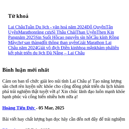
Từ khoá
Lai Châu
Tuần Du lịch - văn hoá năm 2024
Đỗ Quyên
Tân
Uyên
Marathon
răng cưa
Sì Thâu Chải
Than Uyên
Then Kin
Pang
năm 2025
Sin Suối Hồ
cao nguyên sìn hồ
Cầu kính Rồng
Mây
chợ san thàng
đồi thông than uyên
Giải Marathon Lai
Châu năm 2024
Giải vô địch Điền kinh
hoa mận
khám phá
liên
kết phát triển du lịch Đà Nẵng – Lai Châu
Bình luận mới nhất
Cảm on ban tổ chức giải leo núi tỉnh Lai Châu ạ! Tạo năng lượng
sân chơi rèn luyện sức khỏe cho cộng đồng phát triển du lịch khám
phá trải nghiệm thật tuyệt vời ạ! Xin chúc lãnh đạo luôn mạnh khỏe
hạnh phúc và cống hiến nhiều hơn nữa ạ!
Hoàng Tiến Đức
-
05 Mar, 2025
Bài viết hay chất lượng bạn đọc hãy cần đến nơi đây để trải nghiệm