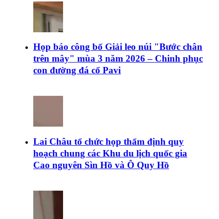
Họp báo công bố Giải leo núi "Bước chân
trên mây" mùa 3 năm 2026 – Chinh phục
con đường đá cổ Pavi
Lai Châu tổ chức họp thẩm định quy
hoạch chung các Khu du lịch quốc gia
Cao nguyên Sìn Hồ và Ô Quy Hồ