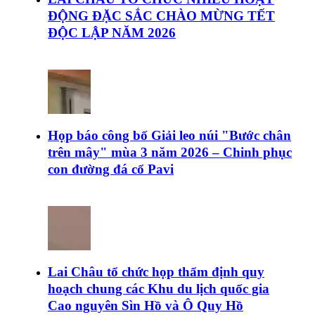
ĐỘNG ĐẶC SẮC CHÀO MỪNG TẾT
ĐỘC LẬP NĂM 2026
Họp báo công bố Giải leo núi "Bước chân
trên mây" mùa 3 năm 2026 – Chinh phục
con đường đá cổ Pavi
Lai Châu tổ chức họp thẩm định quy
hoạch chung các Khu du lịch quốc gia
Cao nguyên Sìn Hồ và Ô Quy Hồ