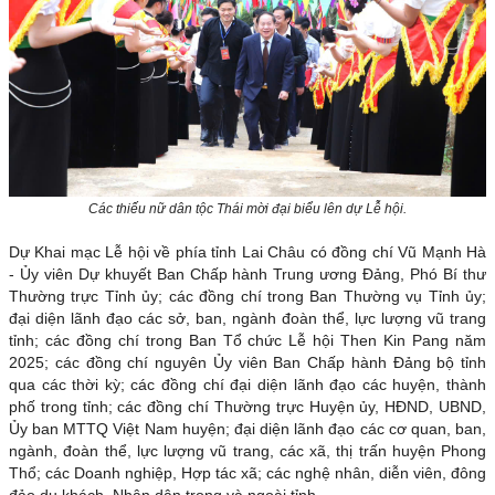
Các thiếu nữ dân tộc Thái mời đại biểu lên dự Lễ hội.
Dự Khai mạc Lễ hội về phía tỉnh Lai Châu có đồng chí Vũ Mạnh Hà
- Ủy viên Dự khuyết Ban Chấp hành Trung ương Đảng, Phó Bí thư
Thường trực Tỉnh ủy; các đồng chí trong Ban Thường vụ Tỉnh ủy;
đại diện lãnh đạo các sở, ban, ngành đoàn thể, lực lượng vũ trang
tỉnh; các đồng chí trong Ban Tổ chức Lễ hội Then Kin Pang năm
2025; các đồng chí nguyên Ủy viên Ban Chấp hành Đảng bộ tỉnh
qua các thời kỳ; các đồng chí đại diện lãnh đạo các huyện, thành
phố trong tỉnh; các đồng chí Thường trực Huyện ủy, HĐND, UBND,
Ủy ban MTTQ Việt Nam huyện; đại diện lãnh đạo các cơ quan, ban,
ngành, đoàn thể, lực lượng vũ trang, các xã, thị trấn huyện Phong
Thổ; các Doanh nghiệp, Hợp tác xã; các nghệ nhân, diễn viên, đông