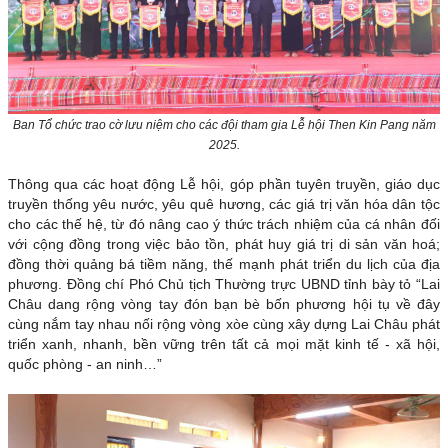
Ban Tổ chức trao cờ lưu niệm cho các đội tham gia Lễ hội Then Kin Pang năm
2025.
Thông qua các hoạt động Lễ hội, góp phần tuyên truyền, giáo dục
truyền thống yêu nước, yêu quê hương, các giá trị văn hóa dân tộc
cho các thế hệ, từ đó nâng cao ý thức trách nhiệm của cá nhân đối
với cộng đồng trong việc bảo tồn, phát huy giá trị di sản văn hoá;
đồng thời quảng bá tiềm năng, thế mạnh phát triển du lịch của địa
phương. Đồng chí Phó Chủ tịch Thường trực UBND tỉnh bày tỏ “Lai
Châu dang rộng vòng tay đón bạn bè bốn phương hội tụ về đây
cùng nắm tay nhau nối rộng vòng xòe cùng xây dựng Lai Châu phát
triển xanh, nhanh, bền vững trên tất cả mọi mặt kinh tế - xã hội,
quốc phòng - an ninh…”