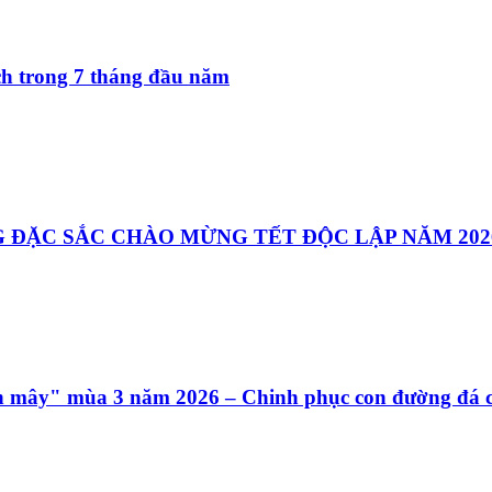
ách trong 7 tháng đầu năm
 ĐẶC SẮC CHÀO MỪNG TẾT ĐỘC LẬP NĂM 202
ên mây" mùa 3 năm 2026 – Chinh phục con đường đá c