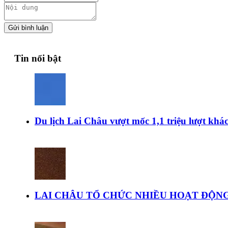
Gửi bình luận
Tin nổi bật
Du lịch Lai Châu vượt mốc 1,1 triệu lượt kh
LAI CHÂU TỔ CHỨC NHIỀU HOẠT ĐỘNG