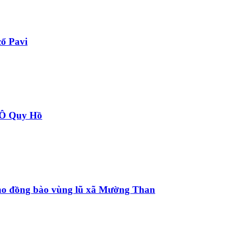
ổ Pavi
à Ô Quy Hồ
 cho đồng bào vùng lũ xã Mường Than