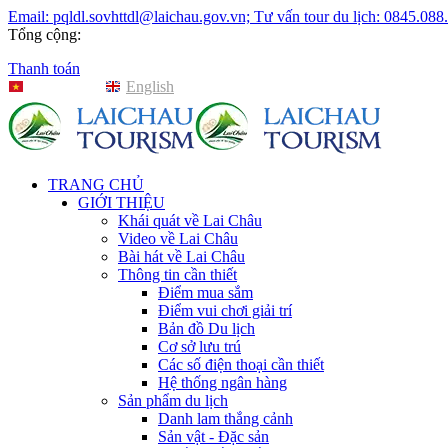
Email: pqldl.sovhttdl@laichau.gov.vn; Tư vấn tour du lịch: 0845.088
Tổng cộng:
Thanh toán
Tiếng Việt
English
TRANG CHỦ
GIỚI THIỆU
Khái quát về Lai Châu
Video về Lai Châu
Bài hát về Lai Châu
Thông tin cần thiết
Điểm mua sắm
Điểm vui chơi giải trí
Bản đồ Du lịch
Cơ sở lưu trú
Các số điện thoại cần thiết
Hệ thống ngân hàng
Sản phẩm du lịch
Danh lam thắng cảnh
Sản vật - Đặc sản