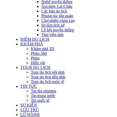
Nghề truyền thống
Ẩm thực Lai Châu
Các bản du lịch
Phong tục tập quán
Chợ phiên vùng cao
Di tích lịch sử
Lễ hội truyền thống
Thư viện ảnh
ĐIỂM DU LỊCH
KHÁM PHÁ
Khám phá 3D
Phim 360
Phim
Hiện vật
TOUR DU LỊCH
Tour du lịch nội tỉnh
Tour du lịch liên tỉnh
Tour du lịch quốc tế
TIN TỨC
Tin địa phương
Tin trong nước
Tin quốc tế
SỰ KIỆN
LƯU TRÚ
LỮ HÀNH