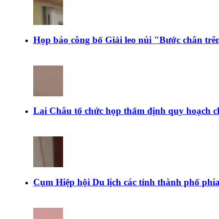
Họp báo công bố Giải leo núi "Bước chân tr
Lai Châu tổ chức họp thẩm định quy hoạch c
Cụm Hiệp hội Du lịch các tỉnh thành phố ph