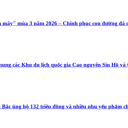
ên mây" mùa 3 năm 2026 – Chinh phục con đường đá c
hung các Khu du lịch quốc gia Cao nguyên Sìn Hồ v
ía Bắc ủng hộ 132 triệu đồng và nhiều nhu yếu phẩm