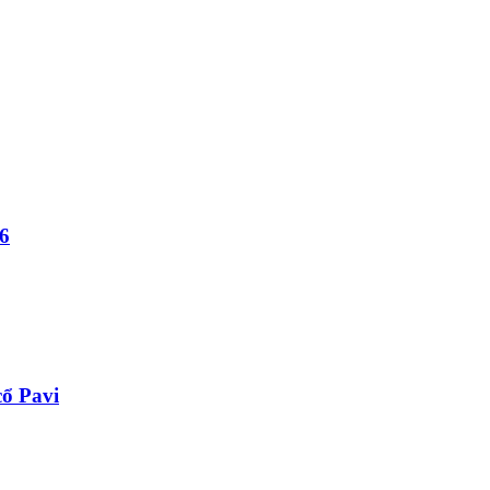
6
ổ Pavi