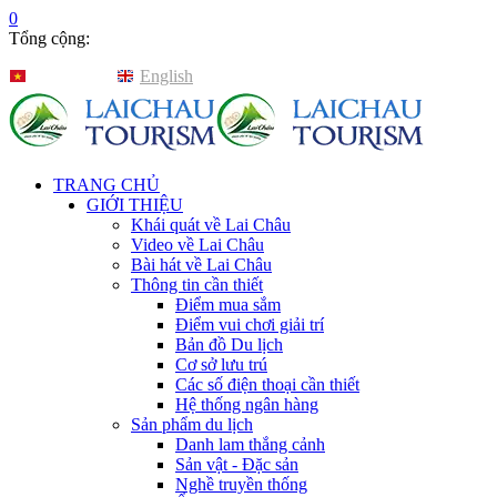
0
Tổng cộng:
Tiếng Việt
English
TRANG CHỦ
GIỚI THIỆU
Khái quát về Lai Châu
Video về Lai Châu
Bài hát về Lai Châu
Thông tin cần thiết
Điểm mua sắm
Điểm vui chơi giải trí
Bản đồ Du lịch
Cơ sở lưu trú
Các số điện thoại cần thiết
Hệ thống ngân hàng
Sản phẩm du lịch
Danh lam thắng cảnh
Sản vật - Đặc sản
Nghề truyền thống