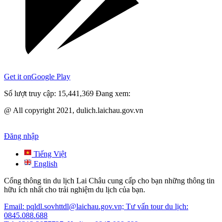
Get it on
Google Play
Số lượt truy cập:
15,441,369
Đang xem:
@ All copyright 2021, dulich.laichau.gov.vn
Đăng nhập
Tiếng Việt
English
Cổng thông tin du lịch Lai Châu cung cấp cho bạn những thông tin
hữu ích nhất cho trải nghiệm du lịch của bạn.
Email: pqldl.sovhttdl@laichau.gov.vn; Tư vấn tour du lịch:
0845.088.688