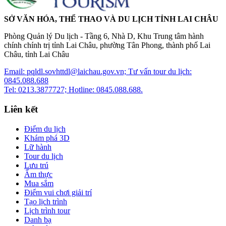
SỞ VĂN HÓA, THỂ THAO VÀ DU LỊCH TỈNH LAI CHÂU
Phòng Quản lý Du lịch - Tầng 6, Nhà D, Khu Trung tâm hành
chính chính trị tỉnh Lai Châu, phường Tân Phong, thành phố Lai
Châu, tỉnh Lai Châu
Email: pqldl.sovhttdl@laichau.gov.vn; Tư vấn tour du lịch:
0845.088.688
Tel: 0213.3877727; Hotline: 0845.088.688.
Liên kết
Điểm du lịch
Khám phá 3D
Lữ hành
Tour du lịch
Lưu trú
Ẩm thực
Mua sắm
Điểm vui chơi giải trí
Tạo lịch trình
Lịch trình tour
Danh bạ