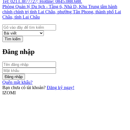
Tel: 0213.3877727; Hotline: 0845.088.688.
Phòng Quản lý Du lịch - Tầng 6, Nhà D, Khu Trung tâm hành
chính chính trị tỉnh Lai Châu, phường Tân Phong, thành phố Lai
Châu, tỉnh Lai Châu
Tìm kiếm
Đăng nhập
Đăng nhập
Quên mật khẩu?
Bạn chưa có tài khoản?
Đăng ký ngay!
IZOMI