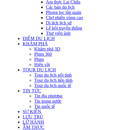
Ẩm thực Lai Châu
Các bản du lịch
Phong tục tập quán
Chợ phiên vùng cao
Di tích lịch sử
Lễ hội truyền thống
Thư viện ảnh
ĐIỂM DU LỊCH
KHÁM PHÁ
Khám phá 3D
Phim 360
Phim
Hiện vật
TOUR DU LỊCH
Tour du lịch nội tỉnh
Tour du lịch liên tỉnh
Tour du lịch quốc tế
TIN TỨC
Tin địa phương
Tin trong nước
Tin quốc tế
SỰ KIỆN
LƯU TRÚ
LỮ HÀNH
ẨM THỰC