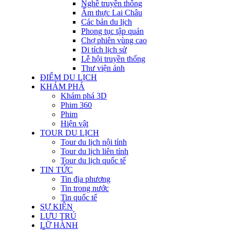
Nghề truyền thống
Ẩm thực Lai Châu
Các bản du lịch
Phong tục tập quán
Chợ phiên vùng cao
Di tích lịch sử
Lễ hội truyền thống
Thư viện ảnh
ĐIỂM DU LỊCH
KHÁM PHÁ
Khám phá 3D
Phim 360
Phim
Hiện vật
TOUR DU LỊCH
Tour du lịch nội tỉnh
Tour du lịch liên tỉnh
Tour du lịch quốc tế
TIN TỨC
Tin địa phương
Tin trong nước
Tin quốc tế
SỰ KIỆN
LƯU TRÚ
LỮ HÀNH