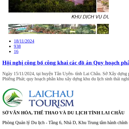
18/11/2024
938
16
Hội nghị công bố công khai các đồ án Quy hoạch ph
Ngày 15/11/2024, tại huyện Tân Uyên- tỉnh Lai Châu. Sở Xây dựng 
Phiêng Phát; quy hoạch phân khu xây dựng khu du lịch sinh thái ng
SỞ VĂN HÓA, THỂ THAO VÀ DU LỊCH TỈNH LAI CHÂU
Phòng Quản lý Du lịch - Tầng 6, Nhà D, Khu Trung tâm hành chính c