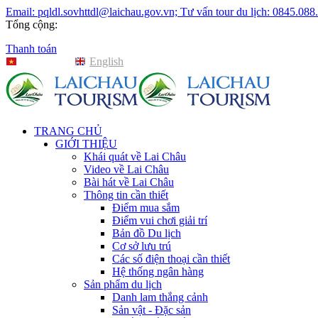
Email: pqldl.sovhttdl@laichau.gov.vn; Tư vấn tour du lịch: 0845.088
Tổng cộng:
Thanh toán
Tiếng Việt
English
TRANG CHỦ
GIỚI THIỆU
Khái quát về Lai Châu
Video về Lai Châu
Bài hát về Lai Châu
Thông tin cần thiết
Điểm mua sắm
Điểm vui chơi giải trí
Bản đồ Du lịch
Cơ sở lưu trú
Các số điện thoại cần thiết
Hệ thống ngân hàng
Sản phẩm du lịch
Danh lam thắng cảnh
Sản vật - Đặc sản