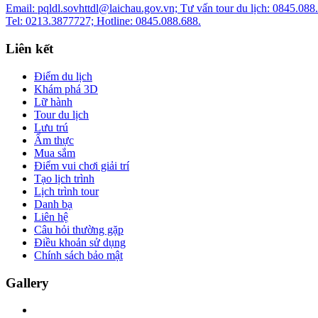
Email: pqldl.sovhttdl@laichau.gov.vn; Tư vấn tour du lịch: 0845.088
Tel: 0213.3877727; Hotline: 0845.088.688.
Liên kết
Điểm du lịch
Khám phá 3D
Lữ hành
Tour du lịch
Lưu trú
Ẩm thực
Mua sắm
Điểm vui chơi giải trí
Tạo lịch trình
Lịch trình tour
Danh bạ
Liên hệ
Câu hỏi thường gặp
Điều khoản sử dụng
Chính sách bảo mật
Gallery