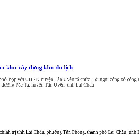
ân khu xây dựng khu du lịch
phối hợp với UBND huyện Tân Uyên tổ chức Hội nghị công bố công kh
hỉ dưỡng Pắc Ta, huyện Tân Uyên, tỉnh Lai Châu
hính trị tỉnh Lai Châu, phường Tân Phong, thành phố Lai Châu, tỉnh