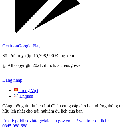
Get it on
Google Play
Số lượt truy cập:
15,398,990
Đang xem:
@ All copyright 2021, dulich.laichau.gov.vn
Đăng nhập
Tiếng Việt
English
Cổng thông tin du lịch Lai Châu cung cấp cho bạn những thông tin
hữu ích nhất cho trải nghiệm du lịch của bạn.
Email: pqldl.sovhttdl@laichau.gov.vn; Tư vấn tour du lịch:
0845.088.688