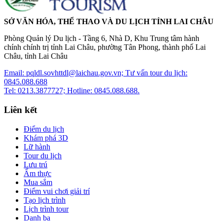
SỞ VĂN HÓA, THỂ THAO VÀ DU LỊCH TỈNH LAI CHÂU
Phòng Quản lý Du lịch - Tầng 6, Nhà D, Khu Trung tâm hành
chính chính trị tỉnh Lai Châu, phường Tân Phong, thành phố Lai
Châu, tỉnh Lai Châu
Email: pqldl.sovhttdl@laichau.gov.vn; Tư vấn tour du lịch:
0845.088.688
Tel: 0213.3877727; Hotline: 0845.088.688.
Liên kết
Điểm du lịch
Khám phá 3D
Lữ hành
Tour du lịch
Lưu trú
Ẩm thực
Mua sắm
Điểm vui chơi giải trí
Tạo lịch trình
Lịch trình tour
Danh bạ