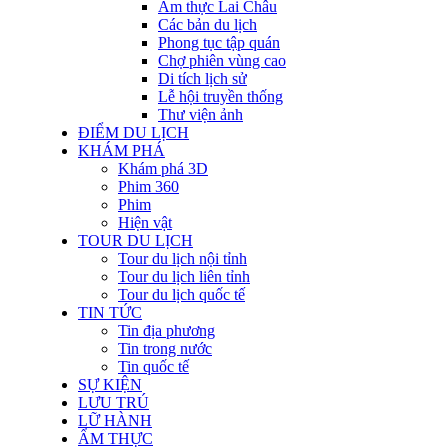
Ẩm thực Lai Châu
Các bản du lịch
Phong tục tập quán
Chợ phiên vùng cao
Di tích lịch sử
Lễ hội truyền thống
Thư viện ảnh
ĐIỂM DU LỊCH
KHÁM PHÁ
Khám phá 3D
Phim 360
Phim
Hiện vật
TOUR DU LỊCH
Tour du lịch nội tỉnh
Tour du lịch liên tỉnh
Tour du lịch quốc tế
TIN TỨC
Tin địa phương
Tin trong nước
Tin quốc tế
SỰ KIỆN
LƯU TRÚ
LỮ HÀNH
ẨM THỰC