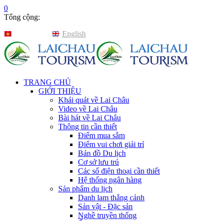
0
Tổng cộng:
Tiếng Việt
English
TRANG CHỦ
GIỚI THIỆU
Khái quát về Lai Châu
Video về Lai Châu
Bài hát về Lai Châu
Thông tin cần thiết
Điểm mua sắm
Điểm vui chơi giải trí
Bản đồ Du lịch
Cơ sở lưu trú
Các số điện thoại cần thiết
Hệ thống ngân hàng
Sản phẩm du lịch
Danh lam thắng cảnh
Sản vật - Đặc sản
Nghề truyền thống