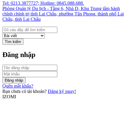
Tel: 0213.3877727; Hotline: 0845.088.688.
Phòng Quản lý Du lịch - Tầng 6, Nhà D, Khu Trung tâm hành
chính chính trị tỉnh Lai Châu, phường Tân Phong, thành phố Lai
Châu, tỉnh Lai Châu
Tìm kiếm
Đăng nhập
Đăng nhập
Quên mật khẩu?
Bạn chưa có tài khoản?
Đăng ký ngay!
IZOMI