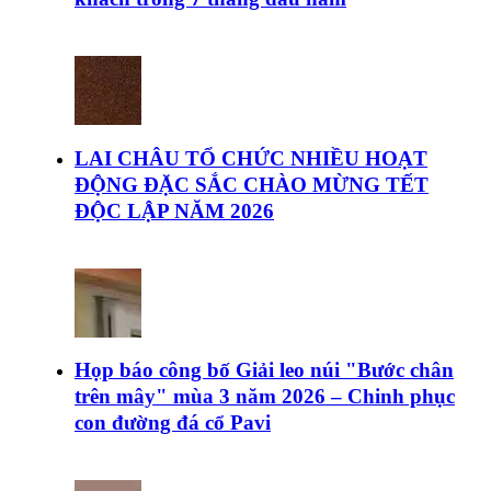
LAI CHÂU TỔ CHỨC NHIỀU HOẠT
ĐỘNG ĐẶC SẮC CHÀO MỪNG TẾT
ĐỘC LẬP NĂM 2026
Họp báo công bố Giải leo núi "Bước chân
trên mây" mùa 3 năm 2026 – Chinh phục
con đường đá cổ Pavi