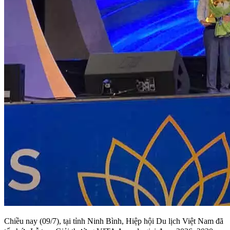
Chiều nay (09/7), tại tỉnh Ninh Bình, Hiệp hội Du lịch Việt Nam đã