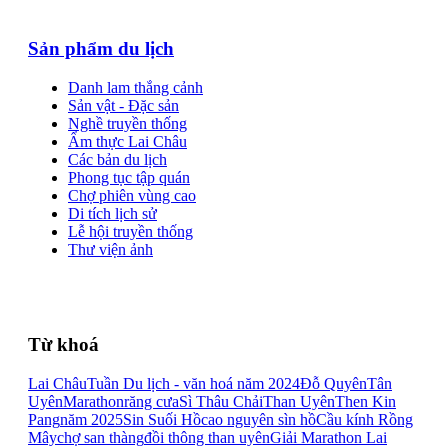
Sản phẩm du lịch
Danh lam thắng cảnh
Sản vật - Đặc sản
Nghề truyền thống
Ẩm thực Lai Châu
Các bản du lịch
Phong tục tập quán
Chợ phiên vùng cao
Di tích lịch sử
Lễ hội truyền thống
Thư viện ảnh
Từ khoá
Lai Châu
Tuần Du lịch - văn hoá năm 2024
Đỗ Quyên
Tân
Uyên
Marathon
răng cưa
Sì Thâu Chải
Than Uyên
Then Kin
Pang
năm 2025
Sin Suối Hồ
cao nguyên sìn hồ
Cầu kính Rồng
Mây
chợ san thàng
đồi thông than uyên
Giải Marathon Lai