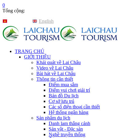
0
Tổng cộng:
Tiếng Việt
English
TRANG CHỦ
GIỚI THIỆU
Khái quát về Lai Châu
Video về Lai Châu
Bài hát về Lai Châu
Thông tin cần thiết
Điểm mua sắm
Điểm vui chơi giải trí
Bản đồ Du lịch
Cơ sở lưu trú
Các số điện thoại cần thiết
Hệ thống ngân hàng
Sản phẩm du lịch
Danh lam thắng cảnh
Sản vật - Đặc sản
Nghề truyền thống