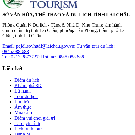
SỞ VĂN HÓA, THỂ THAO VÀ DU LỊCH TỈNH LAI CHÂU
Phòng Quản lý Du lịch - Tầng 6, Nhà D, Khu Trung tâm hành
chính chính trị tỉnh Lai Châu, phường Tân Phong, thành phố Lai
Châu, tỉnh Lai Châu
Email: pqldl.sovhttdl@laichau.gov.vn; Tư vấn tour du lịch:
0845.088.688
Tel: 0213.3877727; Hotline: 0845.088.688.
Liên kết
Điểm du lịch
Khám phá 3D
Lữ hành
Tour du lịch
Lưu trú
Ẩm thực
Mua sắm
Điểm vui chơi giải trí
Tạo lịch trình
Lịch trình tour
Danh bạ