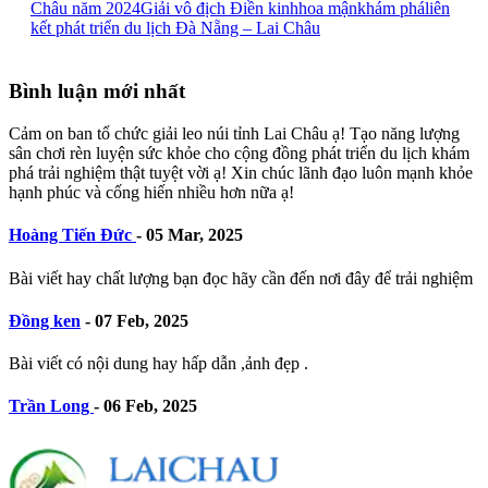
Châu năm 2024
Giải vô địch Điền kinh
hoa mận
khám phá
liên
kết phát triển du lịch Đà Nẵng – Lai Châu
Bình luận mới nhất
Cảm on ban tổ chức giải leo núi tỉnh Lai Châu ạ! Tạo năng lượng
sân chơi rèn luyện sức khỏe cho cộng đồng phát triển du lịch khám
phá trải nghiệm thật tuyệt vời ạ! Xin chúc lãnh đạo luôn mạnh khỏe
hạnh phúc và cống hiến nhiều hơn nữa ạ!
Hoàng Tiến Đức
-
05 Mar, 2025
Bài viết hay chất lượng bạn đọc hãy cần đến nơi đây để trải nghiệm
Đồng ken
-
07 Feb, 2025
Bài viết có nội dung hay hấp dẫn ,ảnh đẹp .
Trần Long
-
06 Feb, 2025