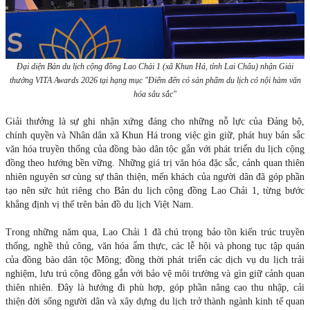
Đại diện Bản du lịch cộng đồng Lao Chải 1 (xã Khun Há, tỉnh Lai Châu) nhận Giải
thưởng VITA Awards 2026 tại hạng mục "Điểm đến có sản phẩm du lịch có nội hàm văn
hóa sâu sắc"
Giải thưởng là sự ghi nhận xứng đáng cho những nỗ lực của Đảng bộ,
chính quyền và Nhân dân xã Khun Há trong việc gìn giữ, phát huy bản sắc
văn hóa truyền thống của đồng bào dân tộc gắn với phát triển du lịch cộng
đồng theo hướng bền vững. Những giá trị văn hóa đặc sắc, cảnh quan thiên
nhiên nguyên sơ cùng sự thân thiện, mến khách của người dân đã góp phần
tạo nên sức hút riêng cho Bản du lịch cộng đồng Lao Chải 1, từng bước
khẳng định vị thế trên bản đồ du lịch Việt Nam.
Trong những năm qua, Lao Chải 1 đã chú trọng bảo tồn kiến trúc truyền
thống, nghề thủ công, văn hóa ẩm thực, các lễ hội và phong tục tập quán
của đồng bào dân tộc Mông; đồng thời phát triển các dịch vụ du lịch trải
nghiệm, lưu trú cộng đồng gắn với bảo vệ môi trường và gìn giữ cảnh quan
thiên nhiên. Đây là hướng đi phù hợp, góp phần nâng cao thu nhập, cải
thiện đời sống người dân và xây dựng du lịch trở thành ngành kinh tế quan