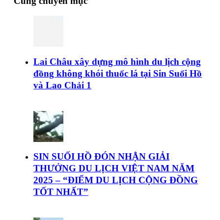
Cùng chuyên mục
Lai Châu xây dựng mô hình du lịch cộng
đồng không khói thuốc lá tại Sin Suối Hồ
và Lao Chải 1
SIN SUỐI HỒ ĐÓN NHẬN GIẢI
THƯỞNG DU LỊCH VIỆT NAM NĂM
2025 – “ĐIỂM DU LỊCH CỘNG ĐỒNG
TỐT NHẤT”