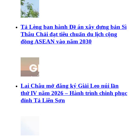
Tả Lèng ban hành Đề án xây dựng bản Sì
Thâu Chải đạt tiêu chuẩn du lịch cộng
đồng ASEAN vào năm 2030
Lai Châu mở đăng ký Giải Leo núi lần
thứ IV năm 2026 – Hành trình chinh phục
đỉnh Tả Liên Sơn