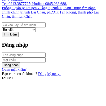
Tel: 0213.3877727; Hotline: 0845.088.688.
Phòng Quản lý Du lịch - Tầng 6, Nhà D, Khu Trung tâm hành
chính chính trị tỉnh Lai Châu, phường Tân Phong, thành phố Lai
Châu, tỉnh Lai Châu
Tìm kiếm
Đăng nhập
Đăng nhập
Quên mật khẩu?
Bạn chưa có tài khoản?
Đăng ký ngay!
IZOMI