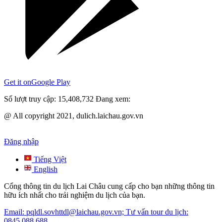
Get it on
Google Play
Số lượt truy cập:
15,408,732
Đang xem:
@ All copyright 2021, dulich.laichau.gov.vn
Đăng nhập
Tiếng Việt
English
Cổng thông tin du lịch Lai Châu cung cấp cho bạn những thông tin
hữu ích nhất cho trải nghiệm du lịch của bạn.
Email: pqldl.sovhttdl@laichau.gov.vn; Tư vấn tour du lịch:
0845.088.688