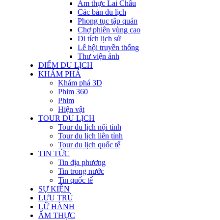
Ẩm thực Lai Châu
Các bản du lịch
Phong tục tập quán
Chợ phiên vùng cao
Di tích lịch sử
Lễ hội truyền thống
Thư viện ảnh
ĐIỂM DU LỊCH
KHÁM PHÁ
Khám phá 3D
Phim 360
Phim
Hiện vật
TOUR DU LỊCH
Tour du lịch nội tỉnh
Tour du lịch liên tỉnh
Tour du lịch quốc tế
TIN TỨC
Tin địa phương
Tin trong nước
Tin quốc tế
SỰ KIỆN
LƯU TRÚ
LỮ HÀNH
ẨM THỰC