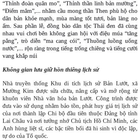
“Thỉnh đoàn quân mo”, “Thỉnh thần linh bản mường”,
“Điểm mâm”,... nhằm cầu mong thần Then phù hộ cho
dân bản khỏe mạnh, mùa màng tốt tươi, bản làng no
ấm. Sau phần lễ, đồng bào dân tộc Thái đen đã cùng
nhau vui chơi bên không gian hội với điệu múa “tăng
pẳng”, trò diễn “ma cang cói”, “Thuồng luồng uống
nước”,... rộn ràng trong tiếng trống chiêng và tiếng cười
vang khắp núi
Không gian lưu giữ hồn thiêng lịch sử
Nhà truyền thống Khu di tích lịch sử Bản Lướt, xã
Mường Kim được sửa chữa, nâng cấp và mở rộng từ
khuôn viên Nhà văn hóa bản Lướt. Công trình được
đưa vào sử dụng nhằm bảo tồn, phát huy giá trị lịch sử
của nơi thành lập Chi bộ đầu tiên thuộc Đảng bộ tỉnh
Lai Châu và nơi tưởng nhớ Chủ tịch Hồ Chí Minh, các
Anh hùng liệt sĩ, các bậc tiền bối đã hi sinh vì độc lập,
tự do của Tổ quốc.