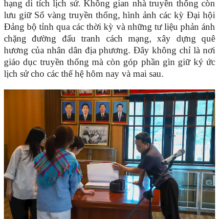
hạng di tích lịch sử. Không gian nhà truyền thống còn
lưu giữ Sổ vàng truyền thống, hình ảnh các kỳ Đại hội
Đảng bộ tỉnh qua các thời kỳ và những tư liệu phản ánh
chặng đường đấu tranh cách mạng, xây dựng quê
hương của nhân dân địa phương. Đây không chỉ là nơi
giáo dục truyền thống mà còn góp phần gìn giữ ký ức
lịch sử cho các thế hệ hôm nay và mai sau.