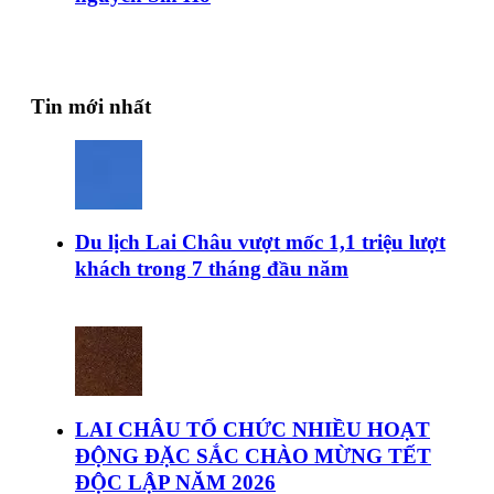
Tin mới nhất
Du lịch Lai Châu vượt mốc 1,1 triệu lượt
khách trong 7 tháng đầu năm
LAI CHÂU TỔ CHỨC NHIỀU HOẠT
ĐỘNG ĐẶC SẮC CHÀO MỪNG TẾT
ĐỘC LẬP NĂM 2026