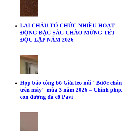
LAI CHÂU TỔ CHỨC NHIỀU HOẠT
ĐỘNG ĐẶC SẮC CHÀO MỪNG TẾT
ĐỘC LẬP NĂM 2026
Họp báo công bố Giải leo núi "Bước chân
trên mây" mùa 3 năm 2026 – Chinh phục
con đường đá cổ Pavi