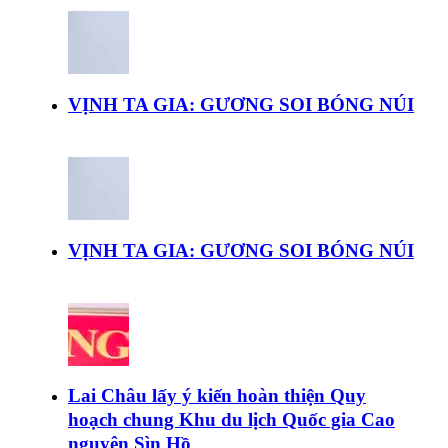
VỊNH TA GIA: GƯƠNG SOI BÓNG NÚI
VỊNH TA GIA: GƯƠNG SOI BÓNG NÚI
Lai Châu lấy ý kiến hoàn thiện Quy
hoạch chung Khu du lịch Quốc gia Cao
nguyên Sìn Hồ