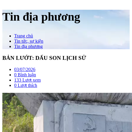
Tin địa phương
Trang chủ
Tin tức, sự kiện
Tin địa phương
BẢN LƯỚT: DẤU SON LỊCH SỬ
03/07/2026
0 Bình luận
133 Lượt xem
0
Lượt thích