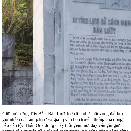
Giữa núi rừng Tây Bắc, Bản Lướt hiện lên như một vùng đất lưu
giữ nhiều dấu ấn lịch sử và giá trị văn hoá truyền thống của đồng
bào dân tộc Thái. Qua dòng chảy thời gian, nơi đây vẫn gìn giữ