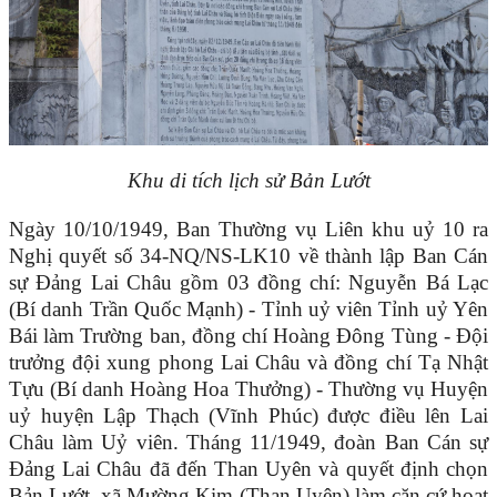
Khu di tích lịch sử Bản Lướt
Ngày 10/10/1949, Ban Thường vụ Liên khu uỷ 10 ra
Nghị quyết số 34-NQ/NS-LK10 về thành lập Ban Cán
sự Đảng Lai Châu gồm 03 đồng chí: Nguyễn Bá Lạc
(Bí danh Trần Quốc Mạnh) - Tỉnh uỷ viên Tỉnh uỷ Yên
Bái làm Trường ban, đồng chí Hoàng Đông Tùng - Đội
trưởng đội xung phong Lai Châu và đồng chí Tạ Nhật
Tựu (Bí danh Hoàng Hoa Thưởng) - Thường vụ Huyện
uỷ huyện Lập Thạch (Vĩnh Phúc) được điều lên Lai
Châu làm Uỷ viên. Tháng 11/1949, đoàn Ban Cán sự
Đảng Lai Châu đã đến Than Uyên và quyết định chọn
Bản Lướt, xã Mường Kim (Than Uyên) làm căn cứ hoạt