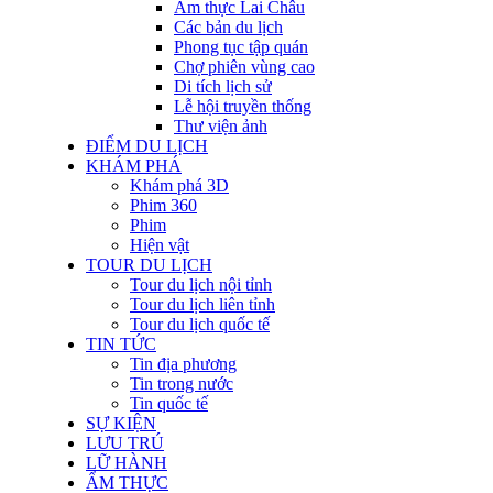
Ẩm thực Lai Châu
Các bản du lịch
Phong tục tập quán
Chợ phiên vùng cao
Di tích lịch sử
Lễ hội truyền thống
Thư viện ảnh
ĐIỂM DU LỊCH
KHÁM PHÁ
Khám phá 3D
Phim 360
Phim
Hiện vật
TOUR DU LỊCH
Tour du lịch nội tỉnh
Tour du lịch liên tỉnh
Tour du lịch quốc tế
TIN TỨC
Tin địa phương
Tin trong nước
Tin quốc tế
SỰ KIỆN
LƯU TRÚ
LỮ HÀNH
ẨM THỰC