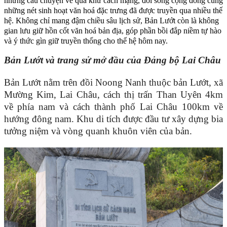
những câu chuyện về quá khứ cách mạng, đời sống cộng đồng cùng
những nét sinh hoạt văn hoá đặc trưng đã được truyền qua nhiều thế
hệ. Không chỉ mang đậm chiều sâu lịch sử, Bản Lướt còn là không
gian lưu giữ hồn cốt văn hoá bản địa, góp phần bồi đắp niềm tự hào
và ý thức gìn giữ truyền thống cho thế hệ hôm nay.
Bản Lướt và trang sử mở đầu của Đảng bộ Lai Châu
Bản Lướt nằm trên đồi Noong Nanh thuộc bản Lướt, xã
Mường Kim, Lai Châu, cách thị trấn Than Uyên 4km
về phía nam và cách thành phố Lai Châu 100km về
hướng đông nam. Khu di tích được đầu tư xây dựng bia
tưởng niệm và vòng quanh khuôn viên của bản.