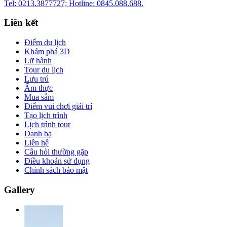
Tel: 0213.3877727; Hotline: 0845.088.688.
Liên kết
Điểm du lịch
Khám phá 3D
Lữ hành
Tour du lịch
Lưu trú
Ẩm thực
Mua sắm
Điểm vui chơi giải trí
Tạo lịch trình
Lịch trình tour
Danh bạ
Liên hệ
Câu hỏi thường gặp
Điều khoản sử dụng
Chính sách bảo mật
Gallery