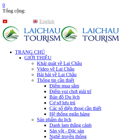
0
Tổng cộng:
Tiếng Việt
English
TRANG CHỦ
GIỚI THIỆU
Khái quát về Lai Châu
Video về Lai Châu
Bài hát về Lai Châu
Thông tin cần thiết
Điểm mua sắm
Điểm vui chơi giải trí
Bản đồ Du lịch
Cơ sở lưu trú
Các số điện thoại cần thiết
Hệ thống ngân hàng
Sản phẩm du lịch
Danh lam thắng cảnh
Sản vật - Đặc sản
Nghề truyền thống