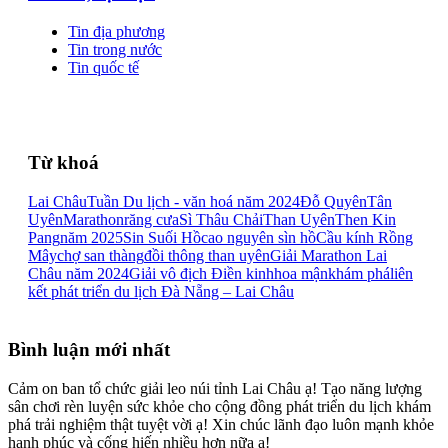
Tin địa phương
Tin trong nước
Tin quốc tế
Từ khoá
Lai Châu
Tuần Du lịch - văn hoá năm 2024
Đỗ Quyên
Tân
Uyên
Marathon
răng cưa
Sì Thâu Chải
Than Uyên
Then Kin
Pang
năm 2025
Sin Suối Hồ
cao nguyên sìn hồ
Cầu kính Rồng
Mây
chợ san thàng
đồi thông than uyên
Giải Marathon Lai
Châu năm 2024
Giải vô địch Điền kinh
hoa mận
khám phá
liên
kết phát triển du lịch Đà Nẵng – Lai Châu
Bình luận mới nhất
Cảm on ban tổ chức giải leo núi tỉnh Lai Châu ạ! Tạo năng lượng
sân chơi rèn luyện sức khỏe cho cộng đồng phát triển du lịch khám
phá trải nghiệm thật tuyệt vời ạ! Xin chúc lãnh đạo luôn mạnh khỏe
hạnh phúc và cống hiến nhiều hơn nữa ạ!