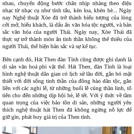
nhau, chuyển động bước chân nhịp nhàng theo điệu
nhạc từ nhạc cụ như tính tẩu, kèn loa, khèn bè... Ngày
nay Nghệ thuật Xòe đã trở thành biểu tượng của lòng
cởi mở, hiếu khách, là dấu ấn văn hóa tộc người, và bản
sắc văn hóa của người Thái. Ngày nay, Xòe Thái đã
thực sự trở thành món ăn tinh thần không thể thiếu của
người Thái, thể hiện bản sắc và sự kế tục.
Bên cạnh đó, Hát Then đàn Tính cũng được ghi danh là
di sản văn hoá phi vật thể. Hát Then, đàn Tính là loại
hình nghệ thuật dân gian có lịch sử lâu đời, gắn bó mật
thiết với đời sống tinh thần của đồng bào dân tộc, gắn
liền với các nghi lễ, từ những buổi lễ cúng thần linh, tổ
tiên cho đến những dịp hội hè, lễ tết. Với ý thức về tầm
quan trọng của việc bảo tồn di sản, những người yêu
thích nghệ thuật hát Then đã không ngừng nỗ lực để
giữ gìn, phát huy giá trị của Then tính.