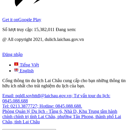
Get it on
Google Play
Số lượt truy cập:
15,382,011
Đang xem:
@ All copyright 2021, dulich.laichau.gov.vn
Đăng nhập
Tiếng Việt
English
Cổng thông tin du lịch Lai Châu cung cấp cho bạn những thông tin
hữu ích nhất cho trải nghiệm du lịch của bạn.
Email: pqldl.sovhttdl@laichau.gov.vn; Tư vấn tour du lịch:
0845.088.688
Tel: 0213.3877727; Hotline: 0845.088.688.
Phòng Quản lý Du lịch - Tầng 6, Nhà D, Khu Trung tâm hành
chính chính trị tỉnh Lai Châu, phường Tân Phong, thành phố Lai
Châu, tỉnh Lai Châu