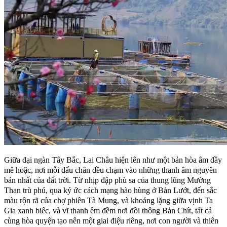
Giữa đại ngàn Tây Bắc, Lai Châu hiện lên như một bản hòa âm đầy
mê hoặc, nơi mỗi dấu chân đều chạm vào những thanh âm nguyên
bản nhất của đất trời. Từ nhịp đập phù sa của thung lũng Mường
Than trù phú, qua ký ức cách mạng hào hùng ở Bản Lướt, đến sắc
màu rộn rã của chợ phiên Tà Mung, và khoảng lặng giữa vịnh Ta
Gia xanh biếc, và vĩ thanh êm đềm nơi đồi thông Bản Chít, tất cả
cùng hòa quyện tạo nên một giai điệu riêng, nơi con người và thiên