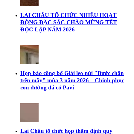
LAI CHÂU TỔ CHỨC NHIỀU HOẠT
ĐỘNG ĐẶC SẮC CHÀO MỪNG TẾT
ĐỘC LẬP NĂM 2026
Họp báo công bố Giải leo núi "Bước chân
trên mây" mùa 3 năm 2026 – Chinh phục
con đường đá cổ Pavi
Lai Châu tổ chức họp thẩm định quy