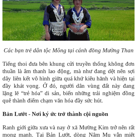
Các bạn trẻ dân tộc Mông tại cánh đồng Mường Than
Tiếng thoi đưa bên khung cửi truyền thống không đơn
thuần là âm thanh lao động, mà như đang dệt nên sợi
dây liên kết vô hình giữa quá khứ kiêu hãnh và hiện tại
đầy khát vọng. Ở đó, người dân vùng đất này đang
lặng lẽ “trẻ hóa” di sản, biến những trải nghiệm đồng
quê thành điểm chạm văn hóa đầy sức hút.
Bản Lướt - Nơi ký ức trở thành cội nguồn
Ranh giới giữa xưa và nay ở xã Mường Kim trở nên rất
mong manh. Tại Bản Lướt, dòng Nậm Mu vẫn miệt