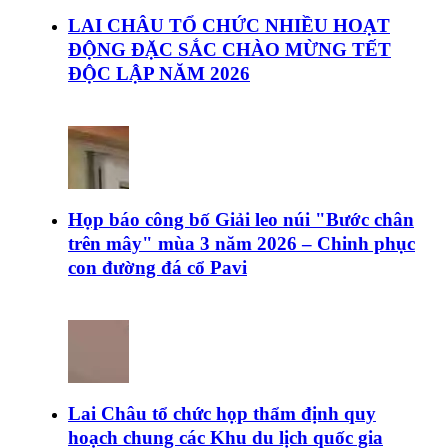
LAI CHÂU TỔ CHỨC NHIỀU HOẠT
ĐỘNG ĐẶC SẮC CHÀO MỪNG TẾT
ĐỘC LẬP NĂM 2026
Họp báo công bố Giải leo núi "Bước chân
trên mây" mùa 3 năm 2026 – Chinh phục
con đường đá cổ Pavi
Lai Châu tổ chức họp thẩm định quy
hoạch chung các Khu du lịch quốc gia