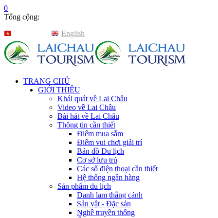
0
Tổng cộng:
Tiếng Việt
English
TRANG CHỦ
GIỚI THIỆU
Khái quát về Lai Châu
Video về Lai Châu
Bài hát về Lai Châu
Thông tin cần thiết
Điểm mua sắm
Điểm vui chơi giải trí
Bản đồ Du lịch
Cơ sở lưu trú
Các số điện thoại cần thiết
Hệ thống ngân hàng
Sản phẩm du lịch
Danh lam thắng cảnh
Sản vật - Đặc sản
Nghề truyền thống