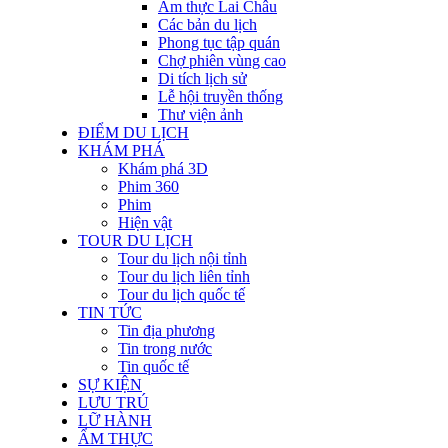
Ẩm thực Lai Châu
Các bản du lịch
Phong tục tập quán
Chợ phiên vùng cao
Di tích lịch sử
Lễ hội truyền thống
Thư viện ảnh
ĐIỂM DU LỊCH
KHÁM PHÁ
Khám phá 3D
Phim 360
Phim
Hiện vật
TOUR DU LỊCH
Tour du lịch nội tỉnh
Tour du lịch liên tỉnh
Tour du lịch quốc tế
TIN TỨC
Tin địa phương
Tin trong nước
Tin quốc tế
SỰ KIỆN
LƯU TRÚ
LỮ HÀNH
ẨM THỰC