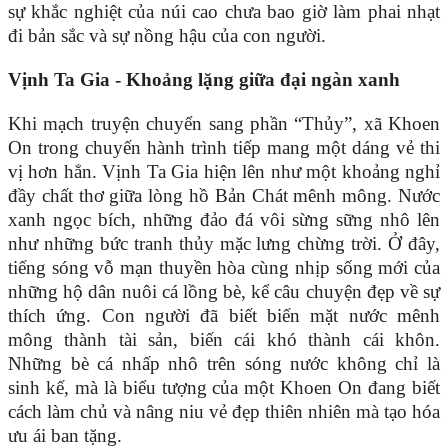
sự khắc nghiệt của núi cao chưa bao giờ làm phai nhạt
đi bản sắc và sự nồng hậu của con người.
Vịnh Ta Gia - Khoảng lặng giữa đại ngàn xanh
Khi mạch truyện chuyển sang phần “Thủy”, xã Khoen
On trong chuyến hành trình tiếp mang một dáng vẻ thi
vị hơn hẳn. Vịnh Ta Gia hiện lên như một khoảng nghỉ
đầy chất thơ giữa lòng hồ Bản Chát mênh mông. Nước
xanh ngọc bích, những đảo đá vôi sừng sững nhô lên
như những bức tranh thủy mặc lưng chừng trời. Ở đây,
tiếng sóng vỗ mạn thuyền hòa cùng nhịp sống mới của
những hộ dân nuôi cá lồng bè, kể câu chuyện đẹp về sự
thích ứng. Con người đã biết biến mặt nước mênh
mông thành tài sản, biến cái khó thành cái khôn.
Những bè cá nhấp nhô trên sóng nước không chỉ là
sinh kế, mà là biểu tượng của một Khoen On đang biết
cách làm chủ và nâng niu vẻ đẹp thiên nhiên mà tạo hóa
ưu ái ban tặng.