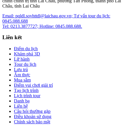
chính chính trị tỉnh Lai Châu, phường Tân Phong, thành phố Lai
Châu, tỉnh Lai Châu
Email: pqldl.sovhttdl@laichau.gov.vn; Tư vấn tour du lịch:
0845.088.688
Tel: 0213.3877727; Hotline: 0845.088.688.
Liên kết
Điểm du lịch
Khám phá 3D
Lữ hành
Tour du lịch
Lưu trú
Ẩm thực
Mua sắm
Điểm vui chơi giải trí
Tạo lịch trình
Lịch trình tour
Danh bạ
Liên hệ
Câu hỏi thường gặp
Điều khoản sử dụng
Chính sách bảo mật