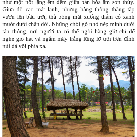
như một nốt lặng êm đềm giữa bản hòa âm sơn thủy.
Giữa độ cao mát lạnh, những hàng thông thẳng tắp
vươn lên bầu trời, thả bóng mát xuống thảm cỏ xanh
mướt dưới chân đồi. Những chòi gỗ nhỏ nép mình dưới
tán thông, nơi người ta có thể ngồi hàng giờ chỉ để
nghe gió hát và ngắm mây trắng lững lờ trôi trên đỉnh
núi đá vôi phía xa.