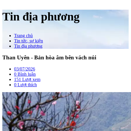
Tin địa phương
Trang chủ
Tin tức, sự kiện
Tin địa phương
Than Uyên - Bản hòa âm bên vách núi
03/07/2026
0 Bình luận
151 Lượt xem
0
Lượt thích