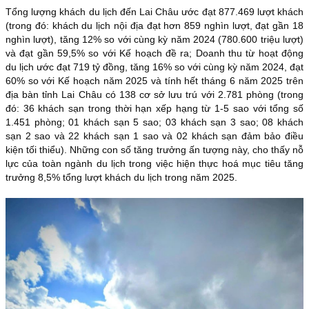
Tổng lượng khách du lịch đến Lai Châu ước đạt 877.469 lượt khách
(trong đó: khách du lịch nội địa đạt hơn 859 nghìn lượt, đạt gần 18
nghìn lượt), tăng 12% so với cùng kỳ năm 2024 (780.600 triệu lượt)
và đạt gần 59,5% so với Kế hoạch đề ra; Doanh thu từ hoạt động
du lịch ước đạt 719 tỷ đồng, tăng 16% so với cùng kỳ năm 2024, đạt
60% so với Kế hoạch năm 2025 và tính hết tháng 6 năm 2025 trên
địa bàn tỉnh Lai Châu có 138 cơ sở lưu trú với 2.781 phòng (trong
đó: 36 khách sạn trong thời hạn xếp hạng từ 1-5 sao với tổng số
1.451 phòng; 01 khách sạn 5 sao; 03 khách sạn 3 sao; 08 khách
sạn 2 sao và 22 khách sạn 1 sao và 02 khách sạn đảm bảo điều
kiện tối thiểu). Những con số tăng trưởng ấn tượng này, cho thấy nỗ
lực của toàn ngành du lịch trong việc hiện thực hoá mục tiêu tăng
trưởng 8,5% tổng lượt khách du lịch trong năm 2025.