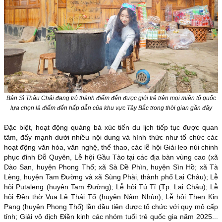
Bản Sì Thâu Chải đang trở thành điểm đến được giới trẻ trên mọi miền tổ quốc
lựa chọn là điểm đến hấp dẫn của khu vực Tây Bắc trong thời gian gần đây
Đặc biệt, hoạt động quảng bá xúc tiến du lịch tiếp tục được quan
tâm, đẩy mạnh dưới nhiều nội dung và hình thức như tổ chức các
hoạt động văn hóa, văn nghệ, thể thao, các lễ hội Giải leo núi chinh
phục đỉnh Đỗ Quyên, Lễ hội Gầu Tào tại các địa bàn vùng cao (xã
Dào San, huyện Phong Thổ; xã Sà Dề Phìn, huyện Sìn Hồ; xã Tà
Lèng, huyện Tam Đường và xã Sùng Phài, thành phố Lai Châu); Lễ
hội Putaleng (huyện Tam Đường); Lễ hội Tú Tỉ (Tp. Lai Châu); Lễ
hội Đền thờ Vua Lê Thái Tổ (huyện Nậm Nhùn), Lễ hội Then Kin
Pang (huyện Phong Thổ) lần đầu tiên được tổ chức với quy mô cấp
tỉnh; Giải vô địch Điền kinh các nhóm tuổi trẻ quốc gia năm 2025...