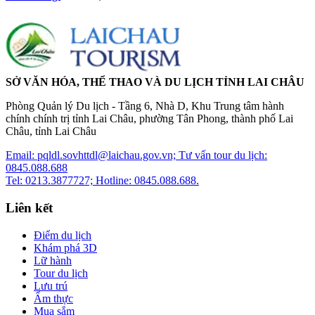
SỞ VĂN HÓA, THỂ THAO VÀ DU LỊCH TỈNH LAI CHÂU
Phòng Quản lý Du lịch - Tầng 6, Nhà D, Khu Trung tâm hành
chính chính trị tỉnh Lai Châu, phường Tân Phong, thành phố Lai
Châu, tỉnh Lai Châu
Email: pqldl.sovhttdl@laichau.gov.vn; Tư vấn tour du lịch:
0845.088.688
Tel: 0213.3877727; Hotline: 0845.088.688.
Liên kết
Điểm du lịch
Khám phá 3D
Lữ hành
Tour du lịch
Lưu trú
Ẩm thực
Mua sắm