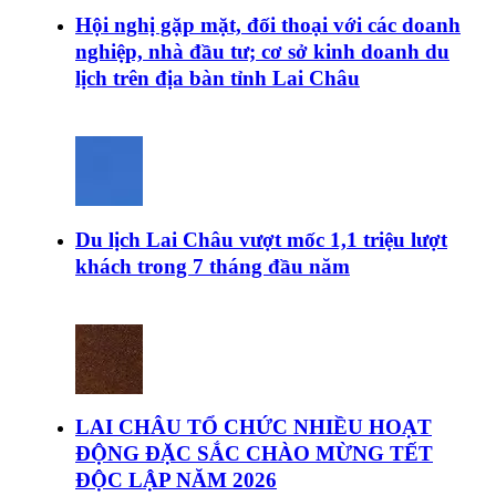
Hội nghị gặp mặt, đối thoại với các doanh
nghiệp, nhà đầu tư; cơ sở kinh doanh du
lịch trên địa bàn tỉnh Lai Châu
Du lịch Lai Châu vượt mốc 1,1 triệu lượt
khách trong 7 tháng đầu năm
LAI CHÂU TỔ CHỨC NHIỀU HOẠT
ĐỘNG ĐẶC SẮC CHÀO MỪNG TẾT
ĐỘC LẬP NĂM 2026