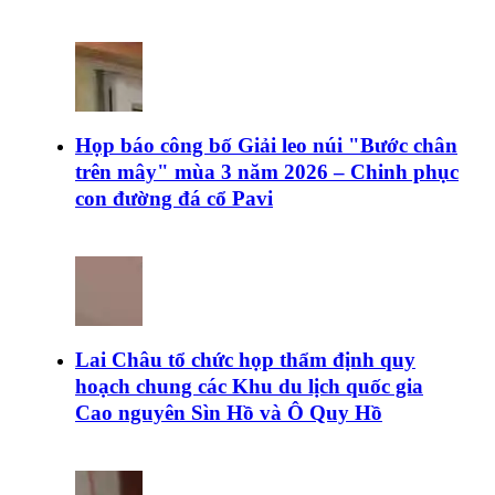
Họp báo công bố Giải leo núi "Bước chân
trên mây" mùa 3 năm 2026 – Chinh phục
con đường đá cổ Pavi
Lai Châu tổ chức họp thẩm định quy
hoạch chung các Khu du lịch quốc gia
Cao nguyên Sìn Hồ và Ô Quy Hồ