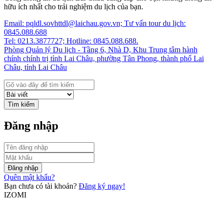
hữu ích nhất cho trải nghiệm du lịch của bạn.
Email: pqldl.sovhttdl@laichau.gov.vn; Tư vấn tour du lịch:
0845.088.688
Tel: 0213.3877727; Hotline: 0845.088.688.
Phòng Quản lý Du lịch - Tầng 6, Nhà D, Khu Trung tâm hành
chính chính trị tỉnh Lai Châu, phường Tân Phong, thành phố Lai
Châu, tỉnh Lai Châu
Tìm kiếm
Đăng nhập
Đăng nhập
Quên mật khẩu?
Bạn chưa có tài khoản?
Đăng ký ngay!
IZOMI