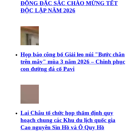
ĐỘNG ĐẶC SẮC CHÀO MỪNG TẾT
ĐỘC LẬP NĂM 2026
Họp báo công bố Giải leo núi "Bước chân
trên mây" mùa 3 năm 2026 – Chinh phục
con đường đá cổ Pavi
Lai Châu tổ chức họp thẩm định quy
hoạch chung các Khu du lịch quốc gia
Cao nguyên Sìn Hồ và Ô Quy Hồ