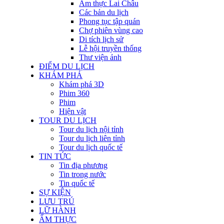
Ẩm thực Lai Châu
Các bản du lịch
Phong tục tập quán
Chợ phiên vùng cao
Di tích lịch sử
Lễ hội truyền thống
Thư viện ảnh
ĐIỂM DU LỊCH
KHÁM PHÁ
Khám phá 3D
Phim 360
Phim
Hiện vật
TOUR DU LỊCH
Tour du lịch nội tỉnh
Tour du lịch liên tỉnh
Tour du lịch quốc tế
TIN TỨC
Tin địa phương
Tin trong nước
Tin quốc tế
SỰ KIỆN
LƯU TRÚ
LỮ HÀNH
ẨM THỰC