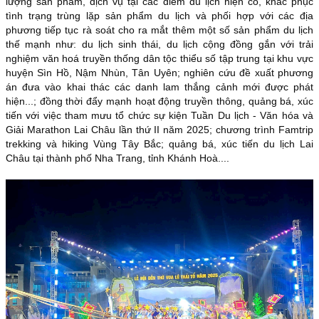
lượng sản phẩm, dịch vụ tại các điểm du lịch hiện có, khắc phục
tình trạng trùng lặp sản phẩm du lịch và phối hợp với các địa
phương tiếp tục rà soát cho ra mắt thêm một số sản phẩm du lịch
thế mạnh như: du lịch sinh thái, du lịch cộng đồng gắn với trải
nghiệm văn hoá truyền thống dân tộc thiểu số tập trung tại khu vực
huyện Sìn Hồ, Nậm Nhùn, Tân Uyên
; nghiên cứu đề xuất phương
án đưa vào khai thác các danh lam thắng cảnh mới được phát
hiện...; đồng thời đẩy mạnh hoạt động truyền thông, quảng bá, xúc
tiến với việc tham mưu tổ chức sự kiện Tuần Du lịch - Văn hóa và
Giải Marathon Lai Châu lần thứ II năm 2025;
chương trình Famtrip
trekking và hiking Vùng Tây Bắc; quảng bá, xúc tiến du lịch Lai
Châu tại thành phố Nha Trang, tỉnh Khánh Hoà....