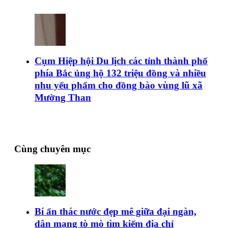
Cụm Hiệp hội Du lịch các tỉnh thành phố
phía Bắc ủng hộ 132 triệu đồng và nhiều
nhu yếu phẩm cho đồng bào vùng lũ xã
Mường Than
Cùng chuyên mục
Bí ẩn thác nước đẹp mê giữa đại ngàn,
dân mạng tò mò tìm kiếm địa chỉ