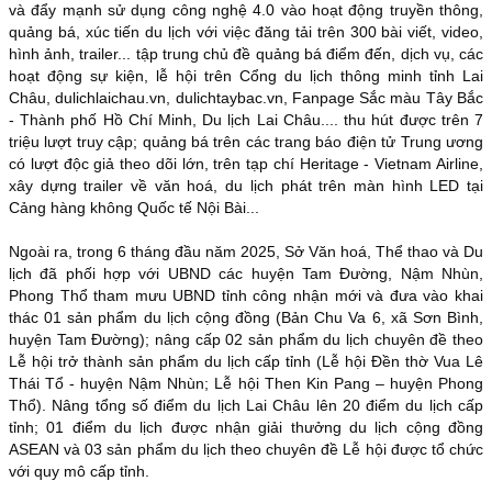
và đẩy mạnh sử dụng công nghệ 4.0 vào hoạt động truyền thông,
quảng bá, xúc tiến du lịch với việc đăng tải trên 300 bài viết, video,
hình ảnh, trailer... tập trung chủ đề quảng bá điểm đến, dịch vụ, các
hoạt động sự kiện, lễ hội trên Cổng du lịch thông minh tỉnh Lai
Châu, dulichlaichau.vn, dulichtaybac.vn, Fanpage Sắc màu Tây Bắc
- Thành phố Hồ Chí Minh, Du lịch Lai Châu.... thu hút được trên 7
triệu lượt truy cập; quảng bá trên các trang báo điện tử Trung ương
có lượt độc giả theo dõi lớn,
trên tạp chí Heritage - Vietnam Airline,
x
ây dựng trailer về văn hoá, du lịch phát trên màn hình LED tại
Cảng hàng không Quốc tế Nội Bài...
Ngoài ra, trong 6 tháng đầu năm 2025, Sở Văn hoá, Thể thao và Du
lịch đã phối hợp với UBND các huyện Tam Đường, Nậm Nhùn,
Phong Thổ tham mưu UBND tỉnh công nhận mới và đưa vào khai
thác 01 sản phẩm du lịch cộng đồng (Bản Chu Va 6, xã Sơn Bình,
huyện Tam Đường); nâng cấp 02 sản phẩm du lịch chuyên đề theo
Lễ hội trở thành sản phẩm du lịch cấp tỉnh (Lễ hội Đền thờ Vua Lê
Thái Tổ - huyện Nậm Nhùn; Lễ hội Then Kin Pang – huyện Phong
Thổ). Nâng tổng số điểm du lịch Lai Châu lên 20 điểm du lịch cấp
tỉnh; 01 điểm du lịch được nhận giải thưởng du lịch cộng đồng
ASEAN và 03 sản phẩm du lịch theo chuyên đề Lễ hội được tổ chức
với quy mô cấp tỉnh.