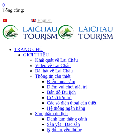
0
Tổng cộng:
Tiếng Việt
English
TRANG CHỦ
GIỚI THIỆU
Khái quát về Lai Châu
Video về Lai Châu
Bài hát về Lai Châu
Thông tin cần thiết
Điểm mua sắm
Điểm vui chơi giải trí
Bản đồ Du lịch
Cơ sở lưu trú
Các số điện thoại cần thiết
Hệ thống ngân hàng
Sản phẩm du lịch
Danh lam thắng cảnh
Sản vật - Đặc sản
Nghề truyền thống