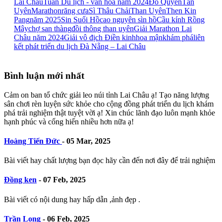
Lai Châu
Tuần Du lịch - văn hoá năm 2024
Đỗ Quyên
Tân
Uyên
Marathon
răng cưa
Sì Thâu Chải
Than Uyên
Then Kin
Pang
năm 2025
Sin Suối Hồ
cao nguyên sìn hồ
Cầu kính Rồng
Mây
chợ san thàng
đồi thông than uyên
Giải Marathon Lai
Châu năm 2024
Giải vô địch Điền kinh
hoa mận
khám phá
liên
kết phát triển du lịch Đà Nẵng – Lai Châu
Bình luận mới nhất
Cảm on ban tổ chức giải leo núi tỉnh Lai Châu ạ! Tạo năng lượng
sân chơi rèn luyện sức khỏe cho cộng đồng phát triển du lịch khám
phá trải nghiệm thật tuyệt vời ạ! Xin chúc lãnh đạo luôn mạnh khỏe
hạnh phúc và cống hiến nhiều hơn nữa ạ!
Hoàng Tiến Đức
-
05 Mar, 2025
Bài viết hay chất lượng bạn đọc hãy cần đến nơi đây để trải nghiệm
Đồng ken
-
07 Feb, 2025
Bài viết có nội dung hay hấp dẫn ,ảnh đẹp .
Trần Long
-
06 Feb, 2025