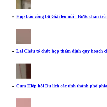
Họp báo công bố Giải leo núi "Bước chân tr
Lai Châu tổ chức họp thẩm định quy hoạch c
Cụm Hiệp hội Du lịch các tỉnh thành phố ph