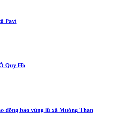
ổ Pavi
à Ô Quy Hồ
 cho đồng bào vùng lũ xã Mường Than