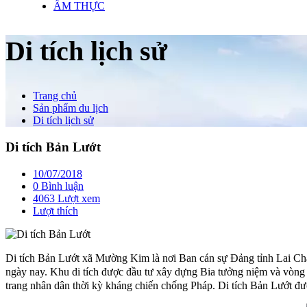
ẨM THỰC
Di tích lịch sử
Trang chủ
Sản phẩm du lịch
Di tích lịch sử
Di tích Bản Lướt
10/07/2018
0 Bình luận
4063 Lượt xem
Lượt thích
Di tích Bản Lướt xã Mường Kim là nơi Ban cán sự Đảng tỉnh Lai Châ
ngày nay. Khu di tích được đầu tư xây dựng Bia tưởng niệm và vò
trang nhân dân thời kỳ kháng chiến chống Pháp. Di tích Bản Lướt đượ