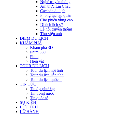
Nghề truyền thống
Ẩm thực Lai Châu
Các bản du lịch
Phong tục tập quán
Chợ phiên vùng cao
Di tích lịch sử
Lễ hội truyền thống
Thư viện ảnh
ĐIỂM DU LỊCH
KHÁM PHÁ
Khám phá 3D
Phim 360
Phim
Hiện vật
TOUR DU LỊCH
Tour du lịch nội tỉnh
Tour du lịch liên tỉnh
Tour du lịch quốc tế
TIN TỨC
Tin địa phương
Tin trong nước
Tin quốc tế
SỰ KIỆN
LƯU TRÚ
LỮ HÀNH