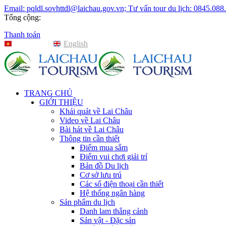
Email: pqldl.sovhttdl@laichau.gov.vn; Tư vấn tour du lịch: 0845.088
Tổng cộng:
Thanh toán
Tiếng Việt
English
TRANG CHỦ
GIỚI THIỆU
Khái quát về Lai Châu
Video về Lai Châu
Bài hát về Lai Châu
Thông tin cần thiết
Điểm mua sắm
Điểm vui chơi giải trí
Bản đồ Du lịch
Cơ sở lưu trú
Các số điện thoại cần thiết
Hệ thống ngân hàng
Sản phẩm du lịch
Danh lam thắng cảnh
Sản vật - Đặc sản