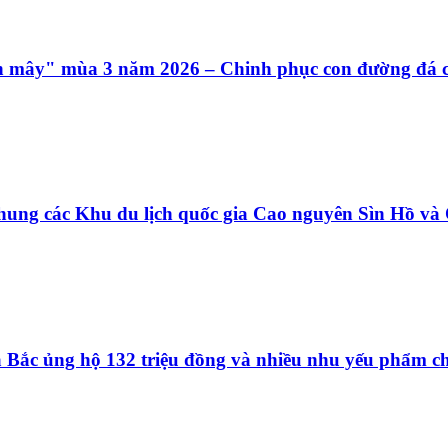
ên mây" mùa 3 năm 2026 – Chinh phục con đường đá c
hung các Khu du lịch quốc gia Cao nguyên Sìn Hồ v
ía Bắc ủng hộ 132 triệu đồng và nhiều nhu yếu phẩm