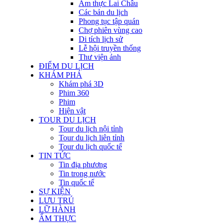
Ẩm thực Lai Châu
Các bản du lịch
Phong tục tập quán
Chợ phiên vùng cao
Di tích lịch sử
Lễ hội truyền thống
Thư viện ảnh
ĐIỂM DU LỊCH
KHÁM PHÁ
Khám phá 3D
Phim 360
Phim
Hiện vật
TOUR DU LỊCH
Tour du lịch nội tỉnh
Tour du lịch liên tỉnh
Tour du lịch quốc tế
TIN TỨC
Tin địa phương
Tin trong nước
Tin quốc tế
SỰ KIỆN
LƯU TRÚ
LỮ HÀNH
ẨM THỰC