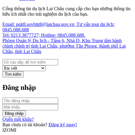
Cổng thông tin du lịch Lai Châu cung cấp cho bạn những thông tin
hữu ích nhất cho trải nghiệm du lịch của bạn.
Email: pqldl.sovhttdl@laichau.gov.vn; Tư vấn tour du lịch:
0845.088.688
Tel: 0213.3877727; Hotline: 0845.088.688.
Phòng Quản lý Du lịch - Tầng 6, Nhà D, Khu Trung tâm hành
chính chính trị tỉnh Lai Châu, phường Tân Phong, thành phố Lai
Châu, tỉnh Lai Châu
Tìm kiếm
Đăng nhập
Đăng nhập
Quên mật khẩu?
Bạn chưa có tài khoản?
Đăng ký ngay!
IZOMI