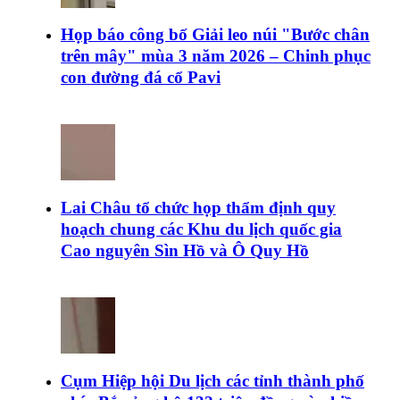
Họp báo công bố Giải leo núi "Bước chân
trên mây" mùa 3 năm 2026 – Chinh phục
con đường đá cổ Pavi
Lai Châu tổ chức họp thẩm định quy
hoạch chung các Khu du lịch quốc gia
Cao nguyên Sìn Hồ và Ô Quy Hồ
Cụm Hiệp hội Du lịch các tỉnh thành phố