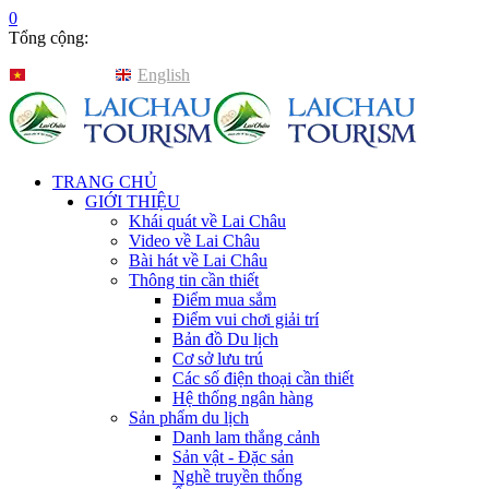
0
Tổng cộng:
Tiếng Việt
English
TRANG CHỦ
GIỚI THIỆU
Khái quát về Lai Châu
Video về Lai Châu
Bài hát về Lai Châu
Thông tin cần thiết
Điểm mua sắm
Điểm vui chơi giải trí
Bản đồ Du lịch
Cơ sở lưu trú
Các số điện thoại cần thiết
Hệ thống ngân hàng
Sản phẩm du lịch
Danh lam thắng cảnh
Sản vật - Đặc sản
Nghề truyền thống