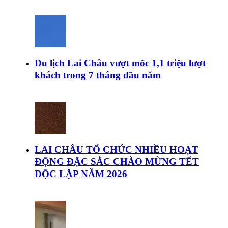
Du lịch Lai Châu vượt mốc 1,1 triệu lượt
khách trong 7 tháng đầu năm
LAI CHÂU TỔ CHỨC NHIỀU HOẠT
ĐỘNG ĐẶC SẮC CHÀO MỪNG TẾT
ĐỘC LẬP NĂM 2026