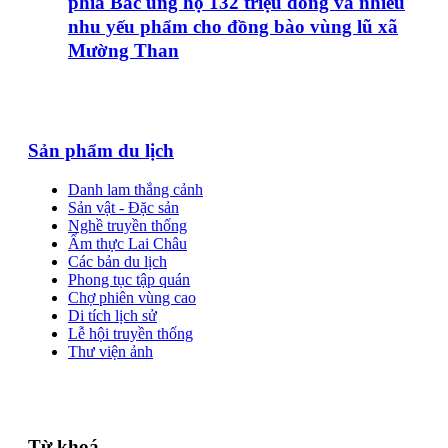
phía Bắc ủng hộ 132 triệu đồng và nhiều
nhu yếu phẩm cho đồng bào vùng lũ xã
Mường Than
Sản phẩm du lịch
Danh lam thắng cảnh
Sản vật - Đặc sản
Nghề truyền thống
Ẩm thực Lai Châu
Các bản du lịch
Phong tục tập quán
Chợ phiên vùng cao
Di tích lịch sử
Lễ hội truyền thống
Thư viện ảnh
Từ khoá