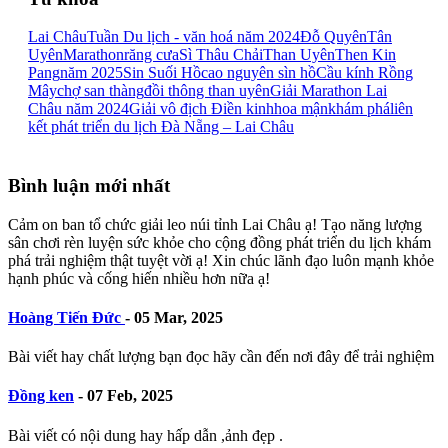
Lai Châu
Tuần Du lịch - văn hoá năm 2024
Đỗ Quyên
Tân
Uyên
Marathon
răng cưa
Sì Thâu Chải
Than Uyên
Then Kin
Pang
năm 2025
Sin Suối Hồ
cao nguyên sìn hồ
Cầu kính Rồng
Mây
chợ san thàng
đồi thông than uyên
Giải Marathon Lai
Châu năm 2024
Giải vô địch Điền kinh
hoa mận
khám phá
liên
kết phát triển du lịch Đà Nẵng – Lai Châu
Bình luận mới nhất
Cảm on ban tổ chức giải leo núi tỉnh Lai Châu ạ! Tạo năng lượng
sân chơi rèn luyện sức khỏe cho cộng đồng phát triển du lịch khám
phá trải nghiệm thật tuyệt vời ạ! Xin chúc lãnh đạo luôn mạnh khỏe
hạnh phúc và cống hiến nhiều hơn nữa ạ!
Hoàng Tiến Đức
-
05 Mar, 2025
Bài viết hay chất lượng bạn đọc hãy cần đến nơi đây để trải nghiệm
Đồng ken
-
07 Feb, 2025
Bài viết có nội dung hay hấp dẫn ,ảnh đẹp .