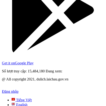
Get it on
Google Play
Số lượt truy cập:
15,484,180
Đang xem:
@ All copyright 2021, dulich.laichau.gov.vn
Đăng nhập
Tiếng Việt
English