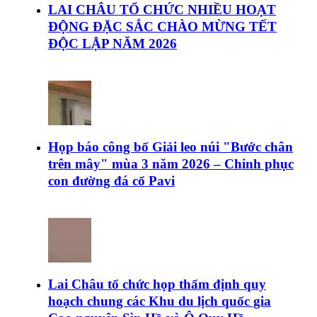
LAI CHÂU TỔ CHỨC NHIỀU HOẠT
ĐỘNG ĐẶC SẮC CHÀO MỪNG TẾT
ĐỘC LẬP NĂM 2026
Họp báo công bố Giải leo núi "Bước chân
trên mây" mùa 3 năm 2026 – Chinh phục
con đường đá cổ Pavi
Lai Châu tổ chức họp thẩm định quy
hoạch chung các Khu du lịch quốc gia