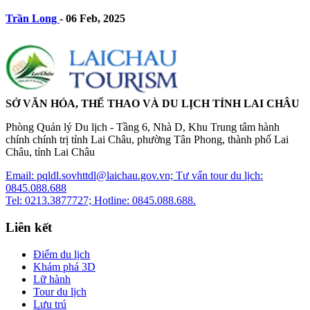
Trần Long
-
06 Feb, 2025
SỞ VĂN HÓA, THỂ THAO VÀ DU LỊCH TỈNH LAI CHÂU
Phòng Quản lý Du lịch - Tầng 6, Nhà D, Khu Trung tâm hành
chính chính trị tỉnh Lai Châu, phường Tân Phong, thành phố Lai
Châu, tỉnh Lai Châu
Email: pqldl.sovhttdl@laichau.gov.vn; Tư vấn tour du lịch:
0845.088.688
Tel: 0213.3877727; Hotline: 0845.088.688.
Liên kết
Điểm du lịch
Khám phá 3D
Lữ hành
Tour du lịch
Lưu trú