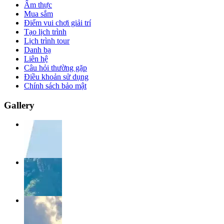
Ẩm thực
Mua sắm
Điểm vui chơi giải trí
Tạo lịch trình
Lịch trình tour
Danh bạ
Liên hệ
Câu hỏi thường gặp
Điều khoản sử dụng
Chính sách bảo mật
Gallery