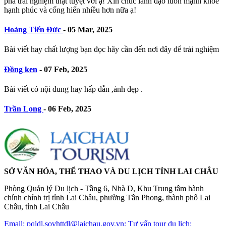
phá trải nghiệm thật tuyệt vời ạ! Xin chúc lãnh đạo luôn mạnh khỏe
hạnh phúc và cống hiến nhiều hơn nữa ạ!
Hoàng Tiến Đức
-
05 Mar, 2025
Bài viết hay chất lượng bạn đọc hãy cần đến nơi đây để trải nghiệm
Đồng ken
-
07 Feb, 2025
Bài viết có nội dung hay hấp dẫn ,ảnh đẹp .
Trần Long
-
06 Feb, 2025
SỞ VĂN HÓA, THỂ THAO VÀ DU LỊCH TỈNH LAI CHÂU
Phòng Quản lý Du lịch - Tầng 6, Nhà D, Khu Trung tâm hành
chính chính trị tỉnh Lai Châu, phường Tân Phong, thành phố Lai
Châu, tỉnh Lai Châu
Email: pqldl.sovhttdl@laichau.gov.vn; Tư vấn tour du lịch: