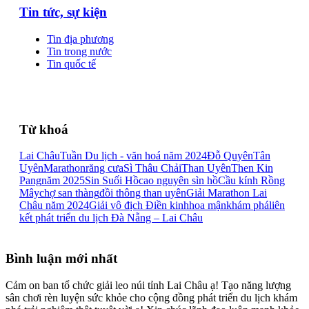
Tin tức, sự kiện
Tin địa phương
Tin trong nước
Tin quốc tế
Từ khoá
Lai Châu
Tuần Du lịch - văn hoá năm 2024
Đỗ Quyên
Tân
Uyên
Marathon
răng cưa
Sì Thâu Chải
Than Uyên
Then Kin
Pang
năm 2025
Sin Suối Hồ
cao nguyên sìn hồ
Cầu kính Rồng
Mây
chợ san thàng
đồi thông than uyên
Giải Marathon Lai
Châu năm 2024
Giải vô địch Điền kinh
hoa mận
khám phá
liên
kết phát triển du lịch Đà Nẵng – Lai Châu
Bình luận mới nhất
Cảm on ban tổ chức giải leo núi tỉnh Lai Châu ạ! Tạo năng lượng
sân chơi rèn luyện sức khỏe cho cộng đồng phát triển du lịch khám