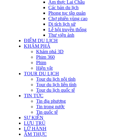
Ẩm thực Lai Châu
Các bản du lịch
Phong tục tập quán
Chợ phiên vùng cao
Di tích lịch sử
Lễ hội truyền thống
Thư viện ảnh
ĐIỂM DU LỊCH
KHÁM PHÁ
Khám phá 3D
Phim 360
Phim
Hiện vật
TOUR DU LỊCH
Tour du lịch nội tỉnh
Tour du lịch liên tỉnh
Tour du lịch quốc tế
TIN TỨC
Tin địa phương
Tin trong nước
Tin quốc tế
SỰ KIỆN
LƯU TRÚ
LỮ HÀNH
ẨM THỰC