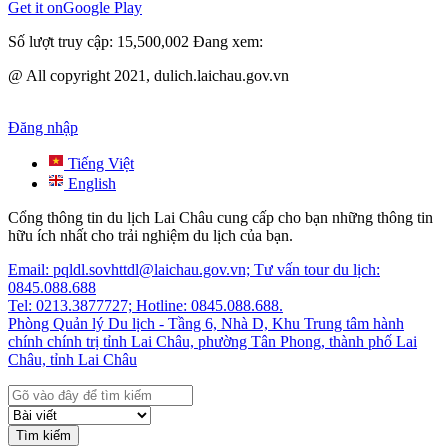
Get it on
Google Play
Số lượt truy cập:
15,500,002
Đang xem:
@ All copyright 2021, dulich.laichau.gov.vn
Đăng nhập
Tiếng Việt
English
Cổng thông tin du lịch Lai Châu cung cấp cho bạn những thông tin
hữu ích nhất cho trải nghiệm du lịch của bạn.
Email: pqldl.sovhttdl@laichau.gov.vn; Tư vấn tour du lịch:
0845.088.688
Tel: 0213.3877727; Hotline: 0845.088.688.
Phòng Quản lý Du lịch - Tầng 6, Nhà D, Khu Trung tâm hành
chính chính trị tỉnh Lai Châu, phường Tân Phong, thành phố Lai
Châu, tỉnh Lai Châu
Tìm kiếm