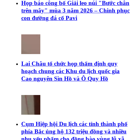
Họp báo công bố Giải leo núi "Bước chân
trên mây" mùa 3 năm 2026 – Chinh phục
con đường đá cổ Pavi
Lai Châu tổ chức họp thẩm định quy
hoạch chung các Khu du lịch quốc gia
Cao nguyên Sìn Hồ và Ô Quy Hồ
Cụm Hiệp hội Du lịch các tỉnh thành phố
phía Bắc ủng hộ 132 triệu đồng và nhiều
nhu yếu phẩm cho đồng bào vùng lũ xã