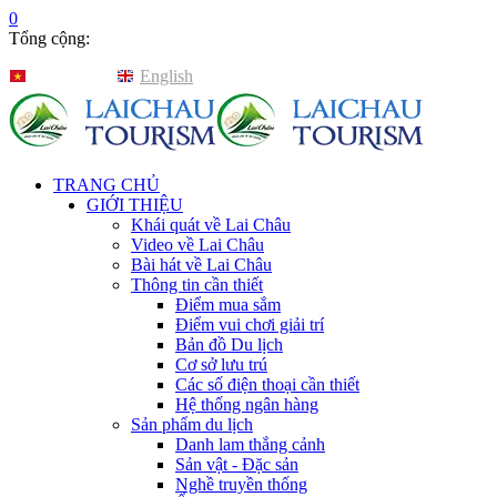
0
Tổng cộng:
Tiếng Việt
English
TRANG CHỦ
GIỚI THIỆU
Khái quát về Lai Châu
Video về Lai Châu
Bài hát về Lai Châu
Thông tin cần thiết
Điểm mua sắm
Điểm vui chơi giải trí
Bản đồ Du lịch
Cơ sở lưu trú
Các số điện thoại cần thiết
Hệ thống ngân hàng
Sản phẩm du lịch
Danh lam thắng cảnh
Sản vật - Đặc sản
Nghề truyền thống