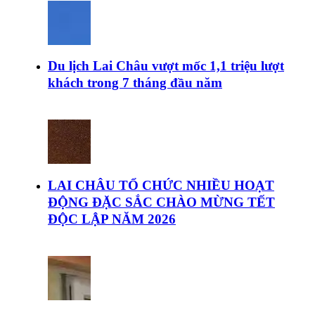
Du lịch Lai Châu vượt mốc 1,1 triệu lượt
khách trong 7 tháng đầu năm
LAI CHÂU TỔ CHỨC NHIỀU HOẠT
ĐỘNG ĐẶC SẮC CHÀO MỪNG TẾT
ĐỘC LẬP NĂM 2026