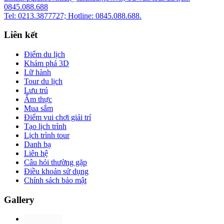
0845.088.688
Tel: 0213.3877727; Hotline: 0845.088.688.
Liên kết
Điểm du lịch
Khám phá 3D
Lữ hành
Tour du lịch
Lưu trú
Ẩm thực
Mua sắm
Điểm vui chơi giải trí
Tạo lịch trình
Lịch trình tour
Danh bạ
Liên hệ
Câu hỏi thường gặp
Điều khoản sử dụng
Chính sách bảo mật
Gallery